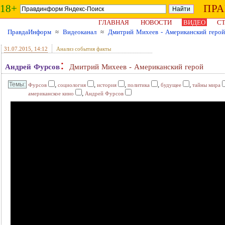
18+
ПР
ГЛАВНАЯ
НОВОСТИ
ВИДЕО
СТ
ПравдаИнформ
≈
Видеоканал
≈
Дмитрий Михеев - Американский герой
31.07.2015
, 14:12
Анализ события факты
:
Андрей Фурсов
Дмитрий Михеев - Американский герой
,
,
,
,
,
Фурсов
социология
история
политика
будущее
тайны мира
,
американское кино
Андрей Фурсов