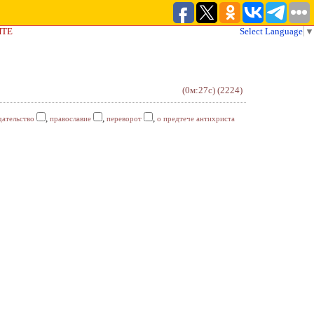
ЙТЕ
Select Language
▼
(0м:27с)
(2224)
,
,
,
дательство
православие
переворот
о предтече антихриста