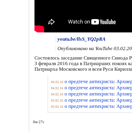
youtu.be/llsS_YQ2pRA
Опубликовано
на YouTube 03.02.2
Состоялось заседание Священного Синода 
3 февраля 2016 года в Патриарших покоях 
Патриарха Московского и всея Руси Кирилл
о предтече антихриста
:
Архиер
04.02.16
о предтече антихриста
:
Архиер
04.02.16
о предтече антихриста
:
Архиер
04.02.16
о предтече антихриста
:
Архиер
03.02.16
о предтече антихриста
:
Архиер
03.02.16
0м:27с