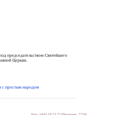
 под председательством Святейшего
лавной Церкви.
я с простым народом
Дата: 14.02.16 13:22 (Прочтено: 2224)