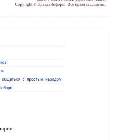
Copyright © ПравдаИнформ Все права защищены.
иков
ить
т общаться с простым народом
соборе
тарии.