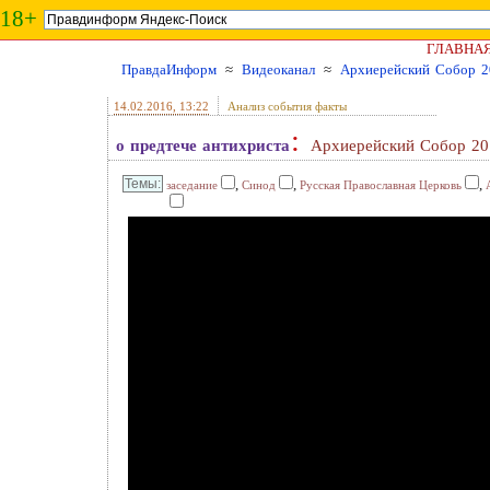
18+
ГЛАВНА
ПравдаИнформ
≈
Видеоканал
≈
Архиерейский Собор 2
14.02.2016
, 13:22
Анализ события факты
:
о предтече антихриста
Архиерейский Собор 20
,
,
,
заседание
Синод
Русская Православная Церковь