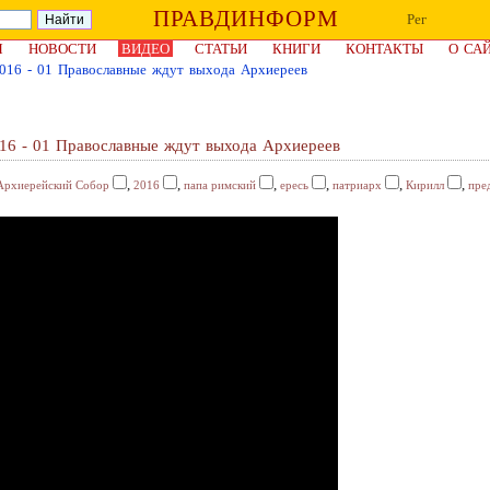
ПРАВДИНФОРМ
Рег
Я
НОВОСТИ
ВИДЕО
СТАТЬИ
КНИГИ
КОНТАКТЫ
О СА
016 - 01 Православные ждут выхода Архиереев
16 - 01 Православные ждут выхода Архиереев
,
,
,
,
,
,
Архиерейский Собор
2016
папа римский
ересь
патриарх
Кирилл
пре