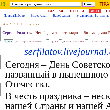
18+
ПР
ГЛАВНАЯ
НОВОСТИ
ВИДЕО
СТ
ПравдаИнформ
≈
Видеоканал
≈
Непобедимая и легендарная! Во имя ар
23.02.2018
, 11:43
Праздник
:
Сергей Филатов
Непобедимая и легендарная! Во имя армии Р
,
,
,
День защитника Отечества
армия
российская армия
Сергей Филатов
serfilatov.livejournal
Сегодня – День Советско
названный в нынешнюю 
Отечества.
В честь праздника – нес
нашей Страны и нашей 