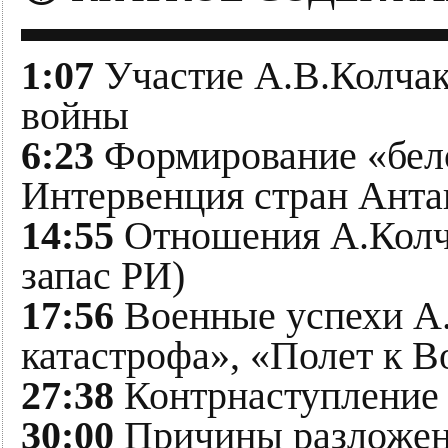
▬▬▬▬▬▬▬▬▬▬
1:07
Участие А.В.Колчак
войны
6:23
Формирование «бело
Интервенция стран Анта
14:55
Отношения А.Колча
запас РИ)
17:56
Военные успехи А.
катастрофа», «Полет к В
27:38
Контрнаступление
30:00
Причины разложен