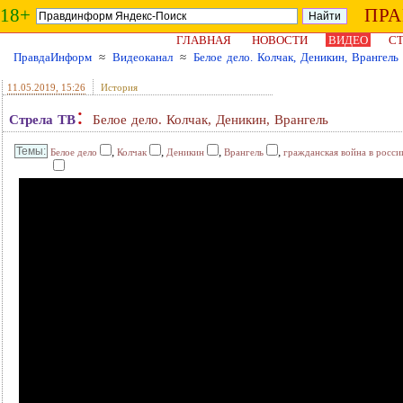
18+
ПР
ГЛАВНАЯ
НОВОСТИ
ВИДЕО
СТ
ПравдаИнформ
≈
Видеоканал
≈
Белое дело. Колчак, Деникин, Врангель
11.05.2019
, 15:26
История
:
Стрела ТВ
Белое дело. Колчак, Деникин, Врангель
,
,
,
,
Белое дело
Колчак
Деникин
Врангель
гражданская война в росси