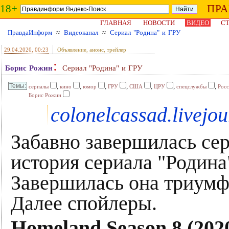
18+
ПР
ГЛАВНАЯ
НОВОСТИ
ВИДЕО
СТ
ПравдаИнформ
≈
Видеоканал
≈
Сериал "Родина" и ГРУ
29.04.2020
, 00:23
Объявление, анонс, трейлер
:
Борис Рожин
Сериал "Родина" и ГРУ
,
,
,
,
,
,
,
сериалы
кино
юмор
ГРУ
США
ЦРУ
спецслужбы
Росс
Борис Рожин
colonelcassad.livejo
Забавно завершилась се
история сериала "Родина
Завершилась она триум
Далее спойлеры.
Homeland Season 8 (2020) 