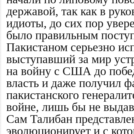
державой, так как в рук
идиоты, до сих пор увер
было правильным посту
Пакистаном серьезно ис
выступавший за мир устр
на войну с США до побе
власть и даже получил 
пакистанского генералит
войне, лишь бы не выда
Сам Талибан представлен
эволюционирует и с кото