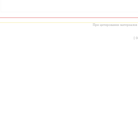
При цитировании материалов с
[
0