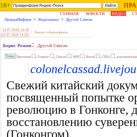
18+
ПР
ГЛАВНАЯ
НОВОСТИ
ВИДЕО
СТ
ПравдаИнформ
≈
Видеоканал
≈
Другой Сянган
22.07.2020
, 14:16
Анализ события факты
(22.07.2020 14:32)
:
Борис Рожин
Другой Сянган
,
,
,
,
,
,
Британия
Гонконг
Сянган
КНР
Китай
США
документальн
colonelcassad.livejo
Свежий китайский доку
посвященный попытке ор
революцию в Гонконге, 
восстановлению суверен
(Гонконгом).