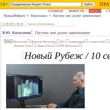
18+
ПР
ГЛАВНАЯ
НОВОСТИ
ВИДЕО
СТ
ПравдаИнформ
≈
Видеоканал
≈
Паутина лжи душит цивилизацию
11.09.2021
, 06:45
Анализ события факты
:
В.Ю. Катасонов
Паутина лжи душит цивилизацию
,
,
,
,
Катасонов
Валентин Катасонов
Бог
вакцинация
человечество
,
,
Джимми Уэльс
Ларри Сэнгер
В.Ю. Катасонов
Новый Рубеж / 10 се