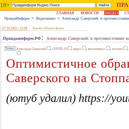
18+
ПР
ГЛАВНАЯ
НОВОСТИ
ВИДЕО
СТ
ПравдаИнформ
≈
Видеоканал
≈
Александр Саверский: в противостоян
27.10.2021
, 15:49
Анализ события факты
:
Правдаинформ.РФ
Александр Саверский: в противостояние 
,
,
,
,
,
Александр Саверский
COVID-19
вирус
коронавирус
лечение
Оптимистичное обра
Саверского на Стопп
(ютуб удалил) https://y