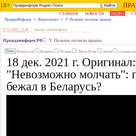
18+
ПР
ГЛАВНАЯ
НОВОСТИ
ВИДЕО
СТ
ПравдаИнформ
≈
Видеоканал
≈
У Польши потекла крыша
21.12.2021
, 15:47
Анализ события факты
:
Правдаинформ.РФ
У Польши потекла крыша
,
,
,
,
,
Белоруссия
Беларусь
Польша
Эмиль Чечко
армия
государств
18 дек. 2021 г. Оригинал
"Невозможно молчать": 
бежал в Беларусь?