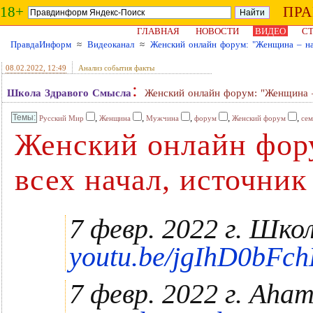
18+
ПР
ГЛАВНАЯ
НОВОСТИ
ВИДЕО
СТ
ПравдаИнформ
≈
Видеоканал
≈
Женский онлайн форум: "Женщина – на
08.02.2022
, 12:49
Анализ события факты
:
Школа Здравого Смысла
Женский онлайн форум: "Женщина –
,
,
,
,
,
Русский Мир
Женщина
Мужчина
форум
Женский форум
сем
Женский онлайн фор
всех начал, источник
7 февр. 2022 г. Шк
youtu.be/jgIhD0bFch
7 февр. 2022 г. Ah