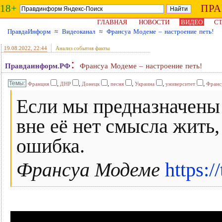
18+
ПР
ГЛАВНАЯ
НОВОСТИ
ВИДЕО
СТ
ПравдаИнформ
≈
Видеоканал
≈
Франсуа Модеме – настроение петь!
19.08.2022
, 22:44
Анализ события факты
:
Правдаинформ.РФ
Франсуа Модеме – настроение петь!
,
,
,
,
,
,
Франция
ДНР
Донецк
песня
Украина
университет
Франс
Если мы предназначены 
вне её нет смысла жить,
ошибка.
Франсуа Модеме
https: