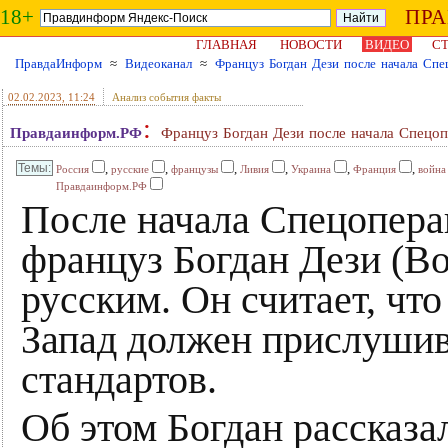
18+
ПР
ГЛАВНАЯ
НОВОСТИ
ВИДЕО
СТ
ПравдаИнформ
≈
Видеоканал
≈
Француз Богдан Дези после начала Спе
02.02.2023
, 11:24
Анализ события факты
:
Правдаинформ.РФ
Француз Богдан Дези после начала Спецоп
,
,
,
,
,
,
Россия
русские
французы
Ливия
Украина
Франция
война
Правдаинформ.РФ
После начала Спецопера
француз Богдан Дези (Bo
русским. Он считает, что
Запад должен прислушива
стандартов.
Об этом Богдан рассказ