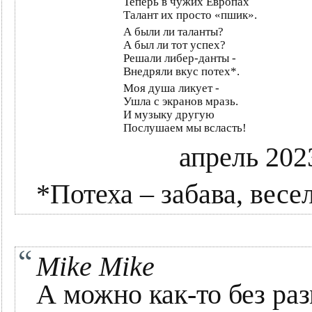
Теперь в чужих Европах
Талант их просто «пшик».
А были ли таланты?
А был ли тот успех?
Решали либер-данты -
Внедряли вкус потех*.
Моя душа ликует -
Ушла с экранов мразь.
И музыку другую
Послушаем мы всласть!
апрель 202
*Потеха – забава, весе
Mike Mike
А можно как-то без раз