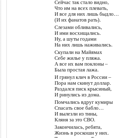
Сейчас так стало видно,
Что им на всех плевать,
И все для них лишь быдло…
(И их фанатов рать).
Слезами обливались,
И ими восхищались.
Ну, а шуты годами
На них лишь наживались.
Скупали на Майямах
Себе жилье у пляжа.
А все их вам поклоны –
Была простая лажа.
И грянул клич в России –
Пора нам скинут доллар.
Раздался писк крысиный,
И ринулись из дома.
Помчались вдруг кумиры
Спасать свое бабло…
И вылезли из тины,
Кляня за это СВО.
Закончилась, ребята,
Жизнь в роскоши у них.