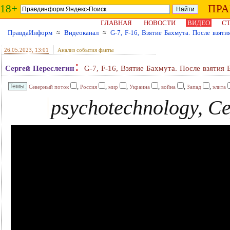
18+
ПР
ГЛАВНАЯ
НОВОСТИ
ВИДЕО
СТ
ПравдаИнформ
≈
Видеоканал
≈
G-7, F-16, Взятие Бахмута. После взят
26.05.2023
, 13:01
Анализ события факты
:
Сергей Переслегин
G-7, F-16, Взятие Бахмута. После взятия 
,
,
,
,
,
,
Северный поток
Россия
мир
Украина
война
Запад
элита
psychotechnology, С