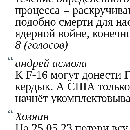
процесса = раскручива
подобно смерти для на
ядерной войне, конечно
8 (голосов)
андрей асмола
К F-16 могут донести 
кердык. А США только 
начнёт укомплектовыва
Хозяин
На 25.05.23 потери вс