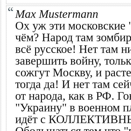
Max Mustermann
Ох уж эти московские 
чём? Народ там зомбир
всё русское! Нет там н
завершить войну, толь
сожгут Москву, и раст
тогда да! И нет там се
от народа, как в РФ. Г
"Украину" в военном п
идёт с КОЛЛЕКТИВ
Обольщаться тем что "