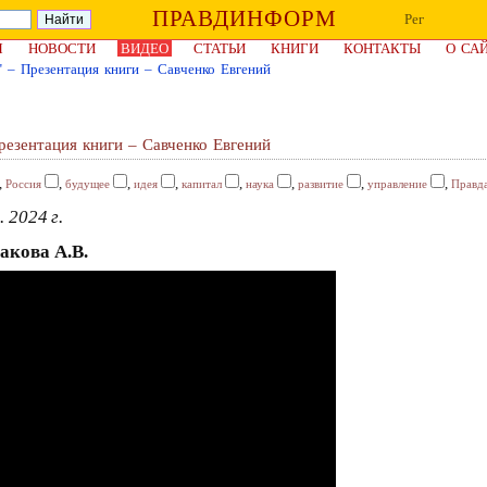
ПРАВДИНФОРМ
Рег
Я
НОВОСТИ
ВИДЕО
СТАТЬИ
КНИГИ
КОНТАКТЫ
О СА
 – Презентация книги – Савченко Евгений
езентация книги – Савченко Евгений
,
,
,
,
,
,
,
,
Россия
будущее
идея
капитал
наука
развитие
управление
Правд
 2024 г.
акова А.В.