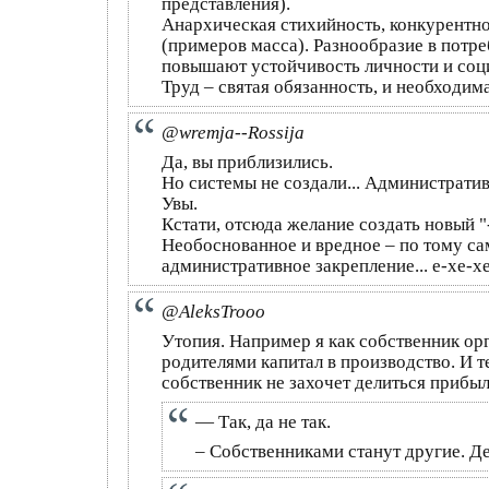
представления).
Анархическая стихийность, конкурентно
(примеров масса). Разнообразие в пот
повышают устойчивость личности и соц
Труд – святая обязанность, и необходим
@wremja--Rossija
Да, вы приблизились.
Но системы не создали... Администрати
Увы.
Кстати, отсюда желание создать новый "
Необоснованное и вредное – по тому са
административное закрепление... е-хе-хе.
@AleksTrooo
Утопия. Например я как собственник о
родителями капитал в производство. И т
собственник не захочет делиться прибы
— Так, да не так.
– Собственниками станут другие. Де