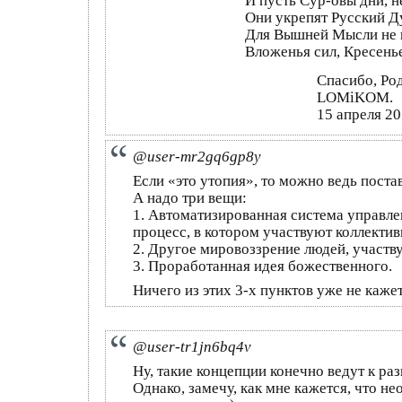
И пусть Сур-овы дни, н
Они укрепят Русский Д
Для Вышней Мысли не 
Вложенья сил, Кресень
Спасибо, Ро
LOMiKOM.
15 апреля 2
@user-mr2gq6gp8y
Если «это утопия», то можно ведь постав
А надо три вещи:
1. Автоматизированная система управле
процесс, в котором участвуют коллектив
2. ⁠Другое мировоззрение людей, участв
3. Проработанная идея божественного.
Ничего из этих 3-х пунктов уже не каже
@user-tr1jn6bq4v
Ну, такие концепции конечно ведут к раз
Однако, замечу, как мне кажется, что