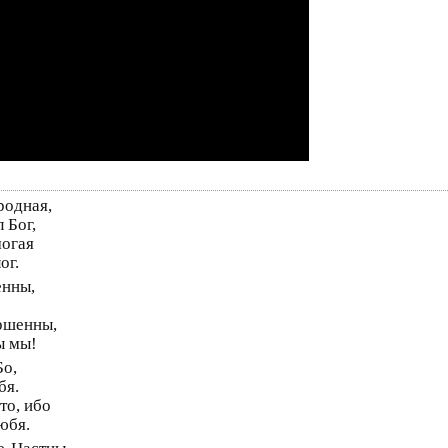
родная,
 Бог,
могая
ог.
енны,
ершенны,
ы мы!
Бо,
бя.
то, ибо
юбя.