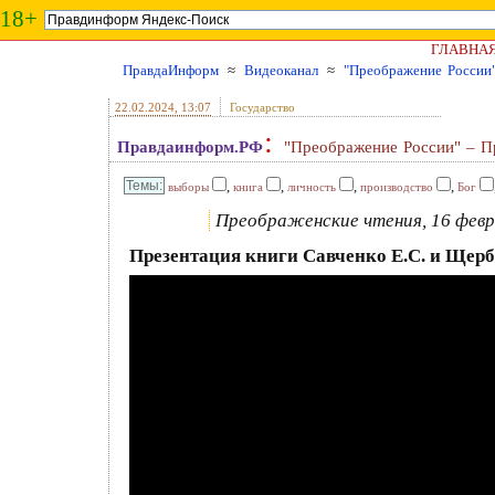
18+
ГЛАВНА
ПравдаИнформ
≈
Видеоканал
≈
"Преображение России"
22.02.2024
, 13:07
Государство
:
Правдаинформ.РФ
"Преображение России" – Пр
,
,
,
,
выборы
книга
личность
производство
Бог
Преображенские чтения, 16 февр.
Презентация книги Савченко Е.С. и Щерб