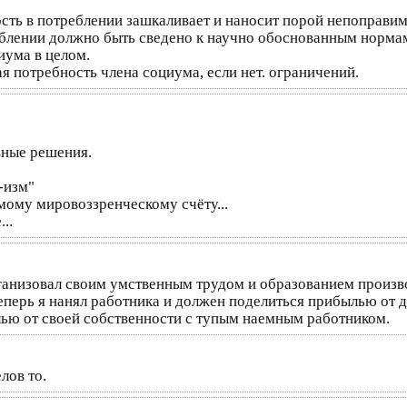
сть в потреблении зашкаливает и наносит порой непоправим
реблении должно быть сведено к научно обоснованным норм
иума в целом.
ая потребность члена социума, если нет. ограничений.
вные решения.
-изм"
мому мировоззренческому счёту...
..
рганизовал своим умственным трудом и образованием произ
еперь я нанял работника и должен поделиться прибылью от д
лью от своей собственности с тупым наемным работником.
лов то.