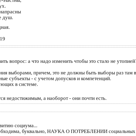
е-Настны,
ух.
напрасны
е душ.
дная.
019
ить вопрос: а что надо изменить чтобы это стало не утопией
ния выборами, причем, это не должны быть выборы раз там в
ные субъекты - с учетом допусков и компетенций.
ующих в системе.
тся недостижимым, а наоборот - они почти есть.
витию социума...
 необходима, буквально, НАУКА О ПОТРЕБЛЕНИИ социальных 