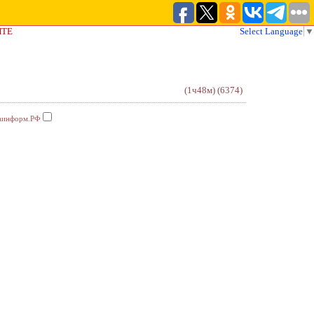
ЙТЕ
Select Language
▼
(1ч48м)
(6374)
аинформ.РФ