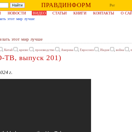
ПРАВДИНФОРМ
Рег
Я
НОВОСТИ
ВИДЕО
СТАТЬИ
КНИГИ
КОНТАКТЫ
О СА
лать этот мир лучше
елать этот мир лучше
,
,
,
,
,
,
,
,
Китай
кризис
производство
Америка
Евросоюз
Индия
война
О-ТВ, выпуск 201)
024 г.