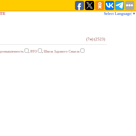
ЙТЕ
Select Language
▼
(7м)
(2523)
,
,
промышленность
ВТО
Школа Здравого Смысла