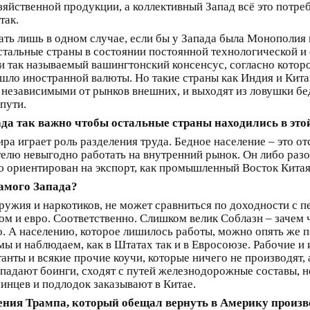
яйственной продукции, а коллективный Запад всё это потребл
так.
ать лишь в одном случае, если бы у Запада была Монополия 
остальные страны в состоянии постоянной технологической и
и так называемый вашингтонский консенсус, согласно котор
ишло иностранной валюты. Но такие страны как Индия и Кит
 независимыми от рынков внешних, и выходят из ловушки бе
пути.
ада так важно чтобы остальные страны находились в эт
ра играет роль разделения труда. Бедное население – это о
елю невыгодно работать на внутренний рынок. Он либо разо
ью ориентирован на экспорт, как промышленный Восток Китая
амого Запада?
оружия и наркотиков, не может сравниться по доходности с
м и евро. Соответственно. Слишком велик Соблазн – зачем ч
но. А населению, которое лишилось работы, можно опять же
мы и наблюдаем, как в Штатах так и в Евросоюзе. Рабочие и
анты и всякие прочие коучи, которые ничего не производят,
падают боинги, сходят с путей железнодорожные составы, не
инцев и подлодок заказывают в Китае.
ения Трампа, который обещал вернуть в Америку произво