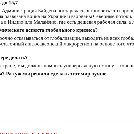
до 15,7
. Администрация Байдена постаралась остановить этот проц
ла развязана война на Украине и взорваны Северные потоки.
 в Индию или Малайзию, где есть дешёвая рабочая сила, а 
номического аспекта глобального кризиса?
рочно отказываться от глобализации, выходить из всех гло
таточный англосаксонский макрорегион на основе того что
ере делать?
 стране, мы должны помнить универсальную истину – хочешь
я? Раз уж мы решили сделать этот мир лучше
ментарии к статье