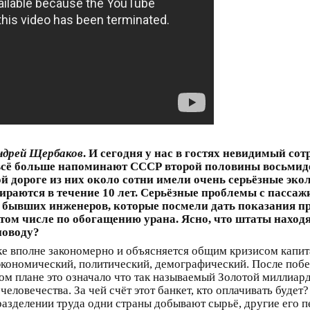
ндрей Щербаков
. И сегодня у нас в гостях невидимый с
сё больше напоминают СССР второй половины восьмидес
й дороге из них около сотни имели очень серьёзные эко
ираются в течение 10 лет. Серьёзные проблемы с пасса
х бывших инженеров, которые посмели дать показания пр
 том числе по обогащению урана. Ясно, что штаты наход
поводу?
ке вполне закономерно и объясняется общим кризисом капита
 экономический, политический, демографический. После поб
ом плане это означало что так называемый Золотой миллиар
еловечества. За чей счёт этот банкет, кто оплачивать будет
разделении труда одни страны добывают сырьё, другие его 