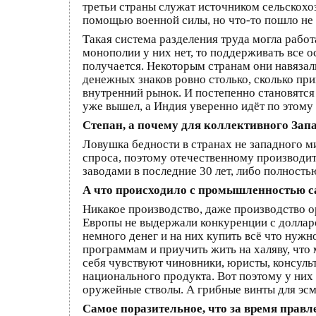
третьи страны служат источником сельскохоз
помощью военной силы, но что-то пошло не 
Такая система разделения труда могла работ
монополии у них нет, то поддерживать все 
получается. Некоторым странам они навязал
денежных знаков ровно столько, сколько пр
внутренний рынок. И постепенно становятся
уже вышел, а Индия уверенно идёт по этому 
Степан, а почему для коллективного Зап
Ловушка бедности в странах не западного ми
спроса, поэтому отечественному производит
заводами в последние 30 лет, либо полност
А что происходило с промышленностью с
Никакое производство, даже производство 
Европы не выдержали конкуренции с долларо
немного денег и на них купить всё что нуж
программам и приучить жить на халяву, что 
себя чувствуют чиновники, юристы, консульт
национального продукта. Вот поэтому у них 
оружейные стволы. А грибные винты для эсм
Самое поразительное, что за время правл