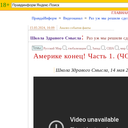
18+
ГЛАВНА
ПравдаИнформ
≈
Видеоканал
≈
Раз уж мы решили сде
15.05.2024
, 16:09
Анализ события факты
:
Школа Здравого Смысла
Раз уж мы решили сд
,
,
,
,
Русский Мир
глобализация
Запад
США
мир
Америке конец! Часть 1. (Ч
Школа Здравого Смысла, 14 мая 2