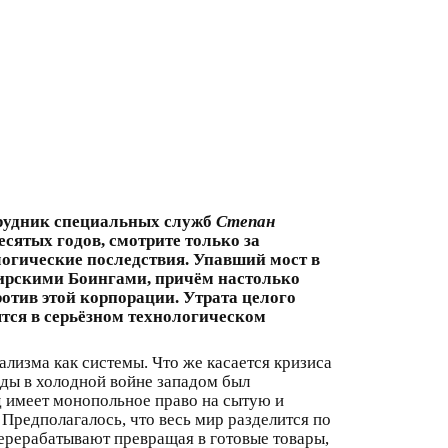
отрудник специальных служб
Степан
ятых годов, смотрите только за
логические последствия. Упавший мост в
жирскими Боингами, причём настолько
отив этой корпорации. Утрата целого
ятся в серьёзном технологическом
лизма как системы. Что же касается кризиса
еды в холодной войне западом был
д имеет монопольное право на сытую и
? Предполагалось, что весь мир разделится по
перерабатывают превращая в готовые товары,