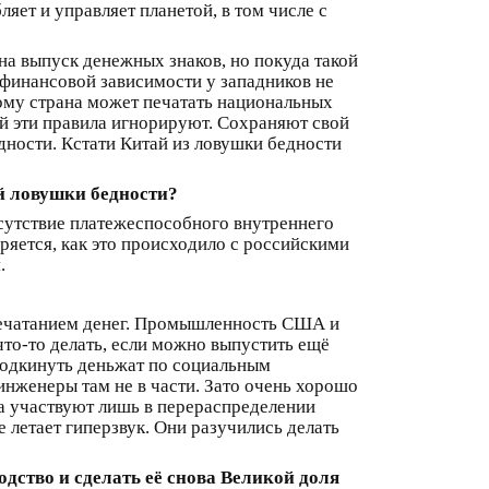
яет и управляет планетой, в том числе с
на выпуск денежных знаков, но покуда такой
 финансовой зависимости у западников не
ому страна может печатать национальных
ай эти правила игнорируют. Сохраняют свой
дности. Кстати Китай из ловушки бедности
ой ловушки бедности?
тсутствие платежеспособного внутреннего
ряется, как это происходило с российскими
.
 печатанием денег. Промышленность США и
то-то делать, если можно выпустить ещё
 подкинуть деньжат по социальным
 инженеры там не в части. Зато очень хорошо
 а участвуют лишь в перераспределении
 летает гиперзвук. Они разучились делать
дство и сделать её снова Великой доля