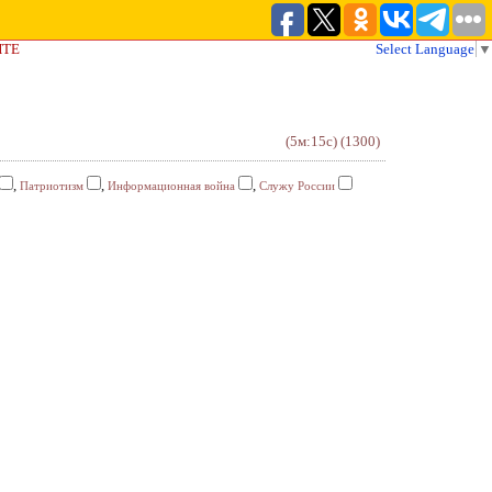
ЙТЕ
Select Language
▼
(5м:15с)
(1300)
,
,
,
Патриотизм
Информационная война
Служу России