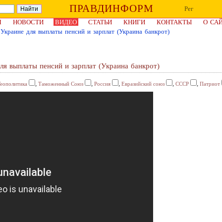
ПРАВДИНФОРМ
Рег
Я
НОВОСТИ
ВИДЕО
СТАТЬИ
КНИГИ
КОНТАКТЫ
О СА
Украине для выплаты пенсий и зарплат (Украина банкрот)
ля выплаты пенсий и зарплат (Украина банкрот)
,
,
,
,
,
Геополитика
Таможенный Союз
Россия
Евразийский союз
СССР
Патриот