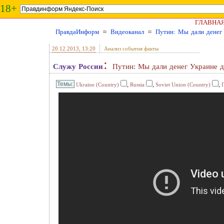
18+
ГЛАВНА
ПравдаИнформ
≈
Видеоканал
≈
Путин: Мы дали денег 
20.12.2013
, 13:20
Анализ события факты
:
Служу России
Путин: Мы дали денег Украине д
,
,
,
Ukraine (Country)
Russia
Soviet Union (Country)