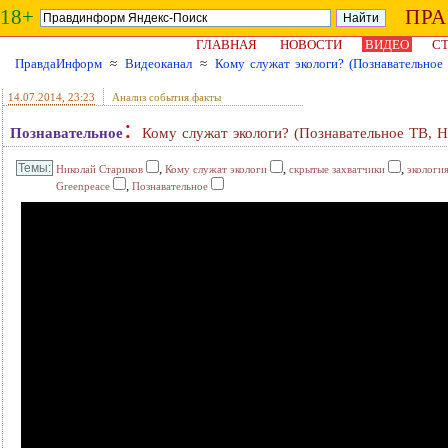
18+
ПР
ГЛАВНАЯ
НОВОСТИ
ВИДЕО
СТ
ПравдаИнформ
≈
Видеоканал
≈
Кому служат экологи? (Познавательное
14.07.2014
, 23:23
Анализ события факты
:
Познавательное
Кому служат экологи? (Познавательное ТВ, Н
,
,
,
Николай Стариков
Кому служат экологи
скрытые захватчики
экологи
,
Greenpeace
Познавательное