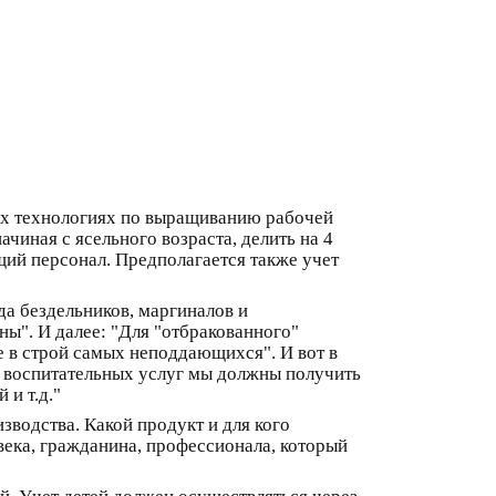
вых технологиях по выращиванию рабочей
ачиная с ясельного возраста, делить на 4
ий персонал. Предполагается также учет
ода бездельников, маргиналов и
ы". И далее: "Для "отбракованного"
е в строй самых неподдающихся". И вот в
 воспитательных услуг мы должны получить
и т.д."
водства. Какой продукт и для кого
века, гражданина, профессионала, который