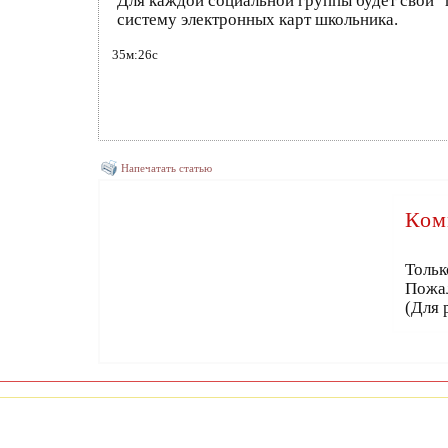
Для каждой социальной группы будет свой "п
систему электронных карт школьника.
35м:26с
Напечатать статью
Ком
Тольк
Пожа
(Для 