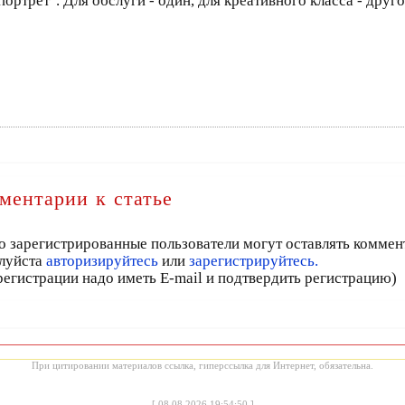
ортрет". Для обслуги - один, для креативного класса - друг
ментарии к статье
о зарегистрированные пользователи могут оставлять коммен
луйста
авторизируйтесь
или
зарегистрируйтесь.
регистрации надо иметь E-mail и подтвердить регистрацию)
При цитировании материалов ссылка, гиперссылка для Интернет, обязательна.
[
08.08.2026 19:54:50
]