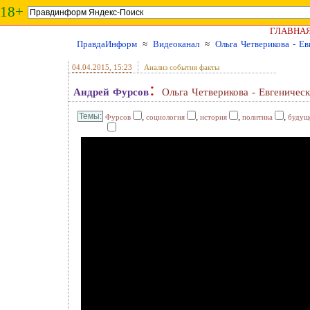
18+
ГЛАВНА
ПравдаИнформ
≈
Видеоканал
≈
Ольга Четверикова - Ев
04.04.2015
, 15:23
Анализ события факты
:
Андрей Фурсов
Ольга Четверикова - Евгеническ
,
,
,
,
Фурсов
социология
история
политика
будущ