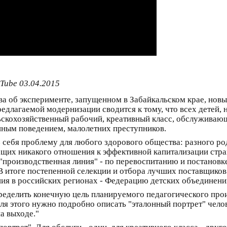
Tube 03.04.2015
ова об эксперименте, запущенном в Забайкальском крае, но
едлагаемой модернизации сводится к тому, что всех детей, н
ьскохозяйственный рабочий, креативный класс, обслуживающ
енным поведением, малолетних преступников.
 из себя проблему для любого здорового общества: разного р
их никакого отношения к эффективной капитализации стран
 "производственная линия" - по перевоспитанию и постановк
 итоге постепенной селекции и отбора лучших поставщиков
я в российских регионах - Федерацию детских объединений 
ределить конечную цель планируемого педагогического произ
ля этого нужно подробно описать "эталонный портрет" чело
а выходе."