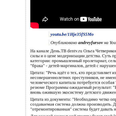
youtu.be/1Hje35fS5Mo
Опубликовано
andreyfursov
на You
На канале День.ТВ dentv.ru Ольга Четверик
силы и о цене модернизации детства. Суть пр
категории: промышленный пролетариат, сел
"брака" - детей-маргиналов, детей с наруш
Цитата: "Речь идёт о тех, кто представляет
несовершеннолетних преступников, не имеющ
человеческого капитала потребуется особая
резюме Программы ожидаемый результат: "В
вновь ожившую экосистему детского движени
Цитата из документа: "Необходимо четко оп
создаваемая система должна производить. Д
"отремонтированная" система будет давать н