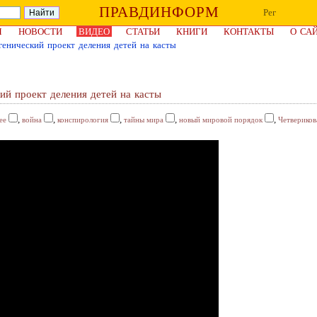
ПРАВДИНФОРМ
Рег
Я
НОВОСТИ
ВИДЕО
СТАТЬИ
КНИГИ
КОНТАКТЫ
О СА
генический проект деления детей на касты
ий проект деления детей на касты
,
,
,
,
,
ее
война
конспирология
тайны мира
новый мировой порядок
Четвериков