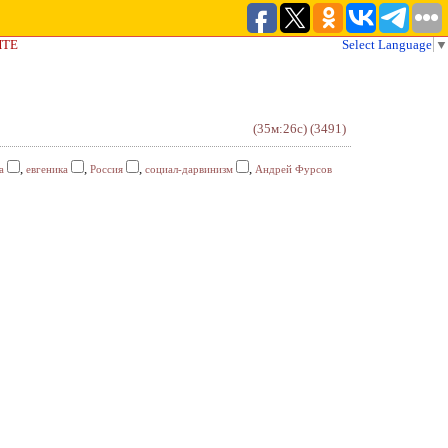
ЙТЕ
Select Language
▼
(35м:26с)
(3491)
,
,
,
,
а
евгеника
Россия
социал-дарвинизм
Андрей Фурсов