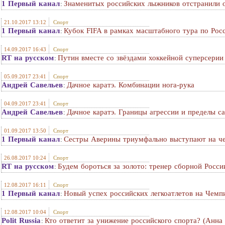
1 Первый канал
Знаменитых российских лыжников отстранили 
:
21.10.2017 13:12
Спорт
1 Первый канал
Кубок FIFA в рамках масштабного тура по Рос
:
14.09.2017 16:43
Спорт
RT на русском
Путин вместе со звёздами хоккейной суперсери
:
05.09.2017 23:41
Спорт
Андрей Савельев
Дачное каратэ. Комбинации нога-рука
:
04.09.2017 23:41
Спорт
Андрей Савельев
Дачное каратэ. Границы агрессии и пределы 
:
01.09.2017 13:50
Спорт
1 Первый канал
Сестры Аверины триумфально выступают на че
:
26.08.2017 10:24
Спорт
RT на русском
Будем бороться за золото: тренер сборной Росс
:
12.08.2017 16:11
Спорт
1 Первый канал
Новый успех российских легкоатлетов на Чемп
:
12.08.2017 10:04
Спорт
Polit Russia
Кто ответит за унижение российского спорта? (Анна
: