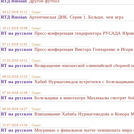
RTД Russian
Другой футбол
:
04.12.2018 15:12
Спорт
RTД Russian
Аргентинская ДНК. Серия 1. Больше, чем игра
:
10.11.2018 19:08
Спорт
RT на русском
Пресс-конференция гендиректора РУСАДА Юрия
:
07.11.2018 12:01
Спорт
RT на русском
Пресс-конференция Виктора Гончаренко и Игоря
:
21.10.2018 14:51
Спорт
RT на русском
Возвращение юношеской олимпийской сборной и
:
09.10.2018 13:53
Спорт
RT на русском
Хабиб Нурмагомедов встретился с болельщикам
:
07.10.2018 12:08
Спорт
RT на русском
Болельщики в кинотеатре Махачкалы смотрят бо
:
06.10.2018 14:27
Спорт
RT на русском
Взвешивание Хабиба Нурмагомедова и Конора М
:
15.07.2018 13:56
Спорт
RT на русском
Моуринью о финальном матче чемпионата мира и
: