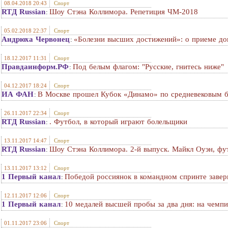
08.04.2018 20:43
Спорт
RTД Russian
Шоу Стэна Коллимора. Репетиция ЧМ-2018
:
05.02.2018 22:37
Спорт
Андрюха Червонец
«Болезни высших достижений»: о приеме д
:
18.12.2017 11:31
Спорт
Правдаинформ.РФ
Под белым флагом: "Русские, гнитесь ниже"
:
04.12.2017 18:24
Спорт
ИА ФАН
В Москве прошел Кубок «Динамо» по средневековым б
:
26.11.2017 22:34
Спорт
RTД Russian
. Футбол, в который играют болельщики
:
13.11.2017 14:47
Спорт
RTД Russian
Шоу Стэна Коллимора. 2-й выпуск. Майкл Оуэн, фу
:
13.11.2017 13:12
Спорт
1 Первый канал
Победой россиянок в командном спринте завер
:
12.11.2017 12:06
Спорт
1 Первый канал
10 медалей высшей пробы за два дня: на чемп
:
01.11.2017 23:06
Спорт