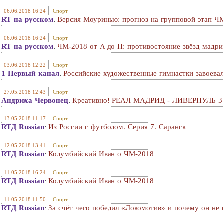
06.06.2018 16:24
Спорт
RT на русском
Версия Моуринью: прогноз на групповой этап ЧМ
:
06.06.2018 16:24
Спорт
RT на русском
ЧМ-2018 от A до H: противостояние звёзд мадри
:
03.06.2018 12:22
Спорт
1 Первый канал
Российские художественные гимнастки завоева
:
27.05.2018 12:43
Спорт
Андрюха Червонец
Креативно! РЕАЛ МАДРИД - ЛИВЕРПУЛЬ 3
:
13.05.2018 11:17
Спорт
RTД Russian
Из России с футболом. Серия 7. Саранск
:
12.05.2018 13:41
Спорт
RTД Russian
Колумбийский Иван о ЧМ-2018
:
11.05.2018 16:24
Спорт
RTД Russian
Колумбийский Иван о ЧМ-2018
:
11.05.2018 11:50
Спорт
RTД Russian
За счёт чего победил «Локомотив» и почему он не
: