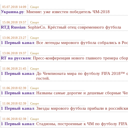
05.07.2018 14:09
Спорт
Украина.ру
Мнение: уже известен победитель ЧМ-2018
:
15.06.2018 19:57
Спорт
RTД Russian
SophieCo. Крёстный отец современного футбола
:
13.06.2018 23:27
Спорт
1 Первый канал
Все легенды мирового футбола собрались в Рос
:
13.06.2018 19:37
Спорт
RT на русском
Пресс-конференция нового главного тренера сб
:
11.06.2018 21:45
Спорт
1 Первый канал
До Чемпионата мира по футболу FIFA 2018™ ос
:
гостей.
11.06.2018 02:39
Спорт
1 Первый канал
Названы самые дорогие и дешевые сборные Че
:
11.06.2018 02:39
Спорт
1 Первый канал
Звезды мирового футбола прибыли в российски
:
11.06.2018 02:39
Спорт
1 Первый канал
Стадионы, построенные к ЧМ по футболу FIFA 2
: