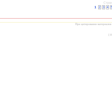
Стран
1
2
3
4
При цитировании материалов с
[
0