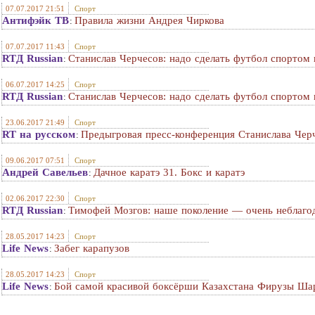
07.07.2017 21:51
Спорт
Антифэйк ТВ
Правила жизни Андрея Чиркова
:
07.07.2017 11:43
Спорт
RTД Russian
Станислав Черчесов: надо сделать футбол спортом
:
06.07.2017 14:25
Спорт
RTД Russian
Станислав Черчесов: надо сделать футбол спортом
:
23.06.2017 21:49
Спорт
RT на русском
Предыгровая пресс-конференция Станислава Чер
:
09.06.2017 07:51
Спорт
Андрей Савельев
Дачное каратэ 31. Бокс и каратэ
:
02.06.2017 22:30
Спорт
RTД Russian
Тимофей Мозгов: наше поколение — очень неблагод
:
28.05.2017 14:23
Спорт
Life News
Забег карапузов
:
28.05.2017 14:23
Спорт
Life News
Бой самой красивой боксёрши Казахстана Фирузы Ша
: