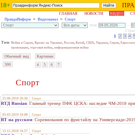
18+
ПР
ГЛАВНАЯ
НОВОСТИ
ВИДЕО
СТ
ПравдаИнформ
≈
Видеоканал
≈
Спорт
Или:
–
Стран
1
2
3
4
Тэги:
,
,
,
,
,
,
,
Война в Сирии
Кризис на Украине
Россия
Китай
США
Украина
Сирия
Евросоюз
,
,
провокации
торговая война
информационная война
Обычный вид
Картинки
300
4
5
6
7
Спорт
25.06.2019 20:30
Спорт
RTД Russian
Главный тренер ПФК ЦСКА: наследие ЧМ-2018 привл
:
05.03.2019 10:08
Спорт
RT на русском
Соревнования по фристайлу на Универсиаде-201
:
15.12.2018 16:57
Спорт