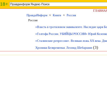
18+
ГЛАВНА
ПравдаИнформ
≈
Книги
≈
Россия
Россия
«Власть в тротиловом эквиваленте. Наследие царя 
«Голгофа России. УБИЙЦЫ РОССИИ» Юрий Козенк
«Сталинские репрессии». Великая ложь XX века. Дм
(3)
Хроники Безвременья. Леонид Шебаршин