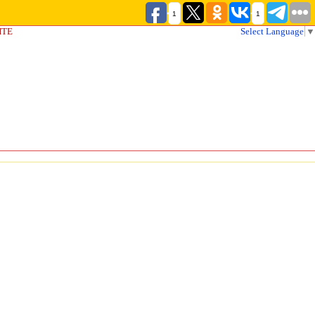
1
1
ЙТЕ
Select Language
▼