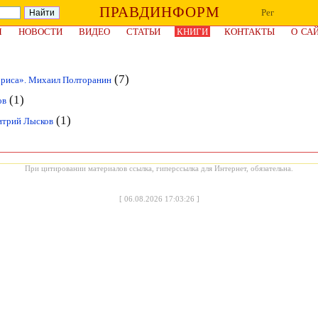
ПРАВДИНФОРМ
Рег
Я
НОВОСТИ
ВИДЕО
СТАТЬИ
КНИГИ
КОНТАКТЫ
О СА
(7)
Бориса». Михаил Полторанин
(1)
ов
(1)
итрий Лысков
При цитировании материалов ссылка, гиперссылка для Интернет, обязательна.
[
06.08.2026 17:03:26
]