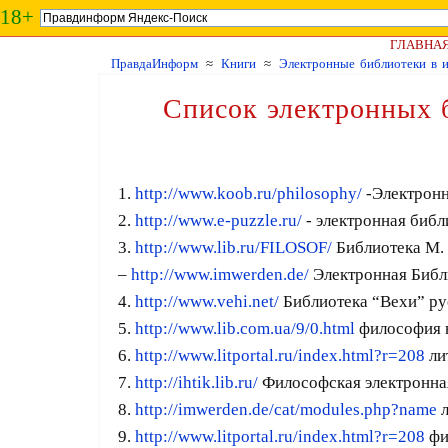
18+
ГЛАВНА
ПравдаИнформ
≈
Книги
≈
Электронные библиотеки в и
Список электронных б
1.
http://www.koob.ru/philosophy/
-Электронн
2.
http://www.e-puzzle.ru/
- электронная библ
3.
http://www.lib.ru/FILOSOF/
Библиотека М.
–
http://www.imwerden.de/
Электронная Библ
4.
http://www.vehi.net/
Библиотека “Вехи” рус
5.
http://www.lib.com.ua/9/0.html
философия 
6.
http://www.litportal.ru/index.html?r=208
ли
7.
http://ihtik.lib.ru/
Философская электронная
8.
http://imwerden.de/cat/modules.php?name
л
9.
http://www.litportal.ru/index.html?r=208
фи