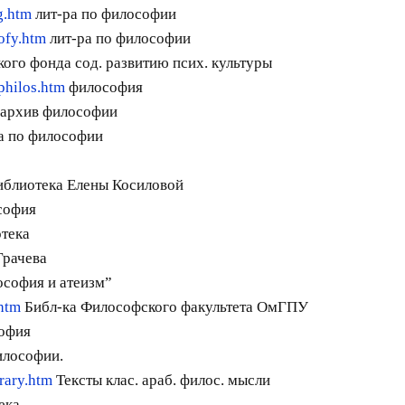
g.htm
лит-ра по философии
sofy.htm
лит-ра по философии
кого фонда сод. развитию псих. культуры
philos.htm
философия
архив философии
а по философии
блиотека Елены Косиловой
софия
тека
Грачева
софия и атеизм”
.htm
Библ-ка Философского факультета ОмГПУ
офия
илософии.
brary.htm
Тексты клас. араб. филос. мысли
ека