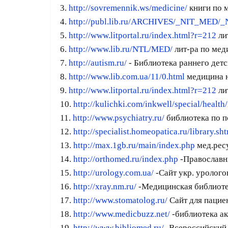
3.
http://sovremennik.ws/medicine/
книги по 
4.
http://publ.lib.ru/ARCHIVES/_NIT_MED/_
5.
http://www.litportal.ru/index.html?r=212
ли
6.
http://www.lib.ru/NTL/MED/
лит-ра по мед
7.
http://autism.ru/
- Библиотека раннего детс
8.
http://www.lib.com.ua/11/0.html
медицина н
9.
http://www.litportal.ru/index.html?r=212
ли
10.
http://kulichki.com/inkwell/special/health
11.
http://www.psychiatry.ru/
библиотека по п
12.
http://specialist.homeopatica.ru/library.sh
13.
http://max.1gb.ru/main/index.php
мед.ресу
14.
http://orthomed.ru/index.php
-Православн
15.
http://urology.com.ua/
-Сайт укр. уролого
16.
http://xray.nm.ru/
-Медицинская библиот
17.
http://www.stomatolog.ru/
Сайт для пацие
18.
http://www.medicbuzz.net/
-библиотека а
19.
http://www.bibliomed.ru/
-Всероссийский 