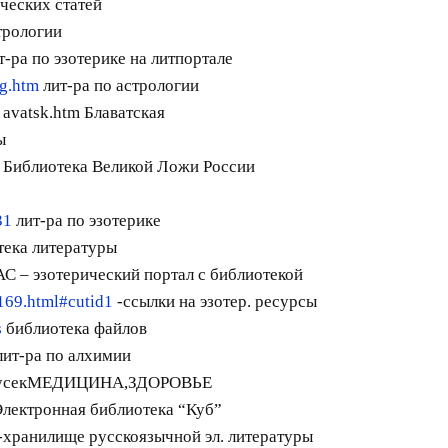
ческих статей
трологии
т-ра по эзотерике на литпортале
og.htm
лит-ра по астрологии
avatsk.htm Блаватская
ы
Библиотека Великой Ложи России
31
лит-ра по эзотерике
ека литературы
 – эзотерический портал с библиотекой
169.html#cutid1
-ссылки на эзотер. ресурсы
s
библиотека файлов
лит-ра по алхимии
усекМЕДИЦИНА,ЗДОРОВЬЕ
лектронная библиотека “Куб”
хранилище русскоязычной эл. литературы