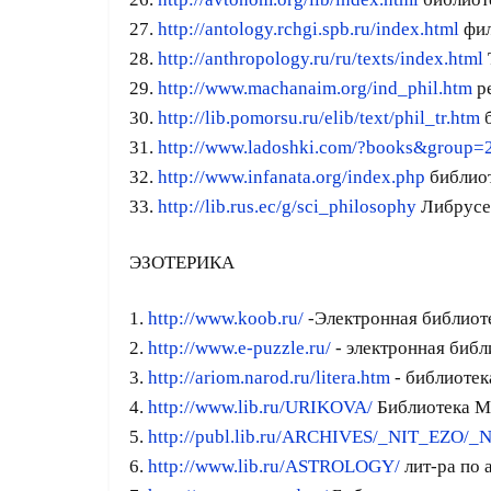
27.
http://antology.rchgi.spb.ru/index.html
фил
28.
http://anthropology.ru/ru/texts/index.html
29.
http://www.machanaim.org/ind_phil.htm
р
30.
http://lib.pomorsu.ru/elib/text/phil_tr.htm
б
31.
http://www.ladoshki.com/?books&group=
32.
http://www.infanata.org/index.php
библиот
33.
http://lib.rus.ec/g/sci_philosophy
Либрусе
ЭЗОТЕРИКА
1.
http://www.koob.ru/
-Электронная библиот
2.
http://www.e-puzzle.ru/
- электронная библ
3.
http://ariom.narod.ru/litera.htm
- библиотек
4.
http://www.lib.ru/URIKOVA/
Библиотека М
5.
http://publ.lib.ru/ARCHIVES/_NIT_EZO/_N
6.
http://www.lib.ru/ASTROLOGY/
лит-ра по 