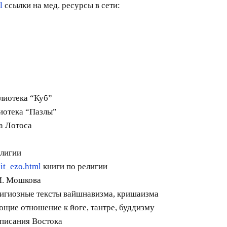
l
ссылки на мед. ресурсы в сети:
лиотека “Куб”
иотека “Пазлы”
а Лотоса
елигии
it_ezo.html
книги по религии
М. Мошкова
лигиозные тексты вайшнавизма, кришаизма
ющие отношение к йоге, тантре, буддизму
писания Востока