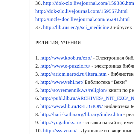
36.
http://dok-zlo.livejournal.com/159386.htm
http://dok-zlo.livejournal.com/159557.html
http://uncle-doc.livejournal.com/56291.html
37.
http://lib.rus.ec/g/sci_medicine
Либрусек
РЕЛИГИЯ, УЧЕНИЯ
1.
http://www.koob.ru/ezo/
- Электронная биб
2.
http://www.e-puzzle.ru/
- электронная библ
3.
http://ariom.narod.ru/litera.htm
- библиотек
4.
http://www.vehi.net/
Библиотека “Вехи”
5.
http://sovremennik.ws/religion/
книги по р
6.
http://publ.lib.ru/ARCHIVES/_NIT_EZO/_N
7.
http://www.lib.ru/RELIGION/
Библиотека 
8.
http://hari-katha.org/library/index.htm
- ре
9.
http://yogalinks.ru/
- ссылки на сайты, име
10.
http://sss.vn.ua/
- Духовные и священные 