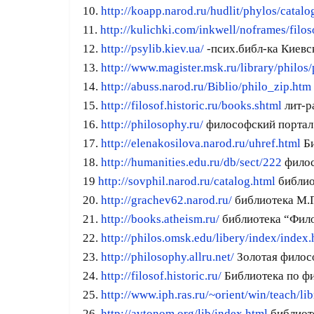
10.
http://koapp.narod.ru/hudlit/phylos/catalo
11.
http://kulichki.com/inkwell/noframes/filo
12.
http://psylib.kiev.ua/
-псих.библ-ка Киевс
13.
http://www.magister.msk.ru/library/philos/
14.
http://abuss.narod.ru/Biblio/philo_zip.htm
15.
http://filosof.historic.ru/books.shtml
лит-р
16.
http://philosophy.ru/
философский портал
17.
http://elenakosilova.narod.ru/uhref.html
Би
18.
http://humanities.edu.ru/db/sect/222
фило
19
http://sovphil.narod.ru/catalog.html
библио
20.
http://grachev62.narod.ru/
библиотека М.
21.
http://books.atheism.ru/
библиотека “Фило
22.
http://philos.omsk.edu/libery/index/index
23.
http://philosophy.allru.net/
Золотая филос
24.
http://filosof.historic.ru/
Библиотека по ф
25.
http://www.iph.ras.ru/~orient/win/teach/li
26.
http://avtonom.org/lib/index.html
библиот