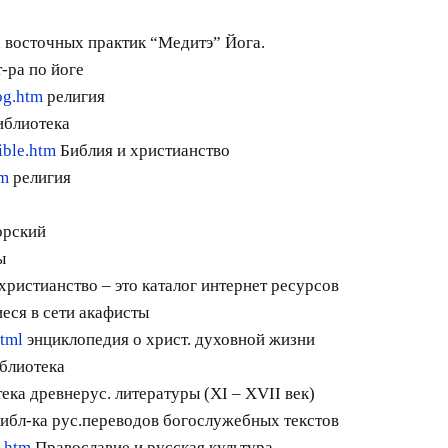
 восточных практик “Медитэ” Йога.
-ра по йоге
log.htm
религия
иблиотека
ible.htm
Библия и христианство
tm
религия
орский
ы
ристианство – это каталог интернет ресурсов
ся в сети акафисты
html
энциклопедия о христ. духовной жизни
блиотека
ека древнерус. литературы (XI – XVII век)
ибл-ка рус.переводов богослужебных текстов
x.htm
Православие и русская культура