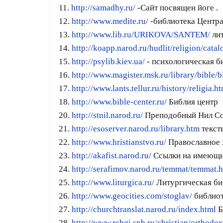
11.
http://samadhy.ru/
-Сайт посвящен йоге .
12.
http://www.medite.ru/
-библиотека Центра
13.
http://www.lib.ru/URIKOVA/SANTEM/
лит
14.
http://koapp.narod.ru/hudlit/religion/cata
15.
http://psylib.kiev.ua/
- психологическая б
16.
http://www.magister.msk.ru/library/bible/b
17.
http://www.lants.tellur.ru/history/religia.h
18.
http://www.bible-center.ru/
Библия центр
20.
http://stnil.narod.ru/
Преподобный Нил С
21.
http://esoserver.narod.ru/library.htm
текст
22.
http://www.hristianstvo.ru/
Православное х
23.
http://akafist.narod.ru/
Ссылки на имеющие
24.
http://serafimov.narod.ru/temmat/temmat.
25.
http://www.liturgica.ru/
Литургическая би
26.
http://www.geocities.com/stoglav/
библиот
27.
http://churchtranslat.narod.ru/index.html
Б
28.
http://www.rchgi.spb.ru/christian/orthodo