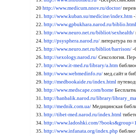
20
http://www.medicum.nnov.ru/doctor/
перев
21.
http://www.kuban.su/medicine/index.htm
-
22.
http://www.gpbukhara.narod.ru/biblio.htm
23.
http://www.neuro.net.ru/bibliot/sexhealth/
24.
http://psysphera.narod.ru/
литература по п
25.
http://www.neuro.net.ru/bibliot/harrison/
-
26.
http://sexology.narod.ru/
Сексология. Пер
27.
http://www.it-med.ru/library/a.htm
библио
28.
http://www.webmedinfo.ru/
мед.сайт и би
29.
http://medbookaide.ru/index.html
путеводи
30.
http://www.medscape.com/home
Бесплатн
31.
http://hanbalik.narod.ru/library/library_m
32.
http://mednik.com.ua/
Медицинская библ
33.
http://tibet-med.narod.ru/index.html
тибет
34.
http://www.ladoshki.com/?books&group=
35.
http://www.infanata.org/index.php
библиот