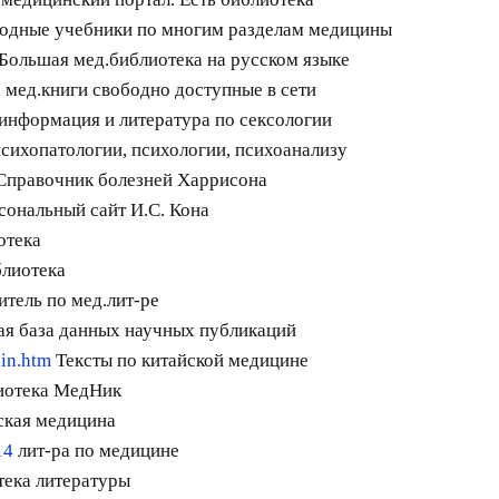
одные учебники по многим разделам медицины
Большая мед.библиотека на русском языке
l
мед.книги свободно доступные в сети
информация и литература по сексологии
сихопатологии, психологии, психоанализу
Справочник болезней Харрисона
сональный сайт И.С. Кона
отека
блиотека
тель по мед.лит-ре
ая база данных научных публикаций
ain.htm
Тексты по китайской медицине
иотека МедНик
ская медицина
14
лит-ра по медицине
ека литературы