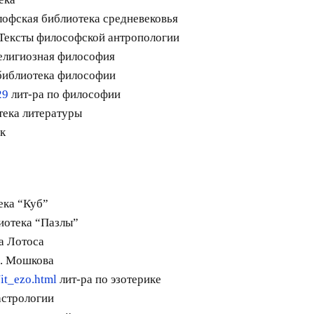
офская библиотека средневековья
Тексты философской антропологии
елигиозная философия
иблиотека философии
29
лит-ра по философии
ека литературы
к
ека “Куб”
иотека “Пазлы”
а Лотоса
. Мошкова
it_ezo.html
лит-ра по эзотерике
астрологии