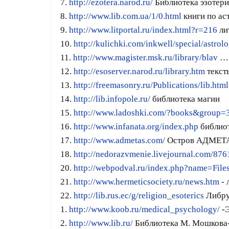
7.
http://ezotera.narod.ru/
Библиотека эзотери
8.
http://www.lib.com.ua/1/0.html
книги по ас
9.
http://www.litportal.ru/index.html?r=216
ли
10.
http://kulichki.com/inkwell/special/astrol
11.
http://www.magister.msk.ru/library/blav
… 
12.
http://esoserver.narod.ru/library.htm
текст
13.
http://freemasonry.ru/Publications/lib.html
14.
http://lib.infopole.ru/
библиотека магии
15.
http://www.ladoshki.com/?books&group=
16.
http://www.infanata.org/index.php
библиот
17.
http://www.admetas.com/
Остров АДМЕТАС
18.
http://nedorazvmenie.livejournal.com/876
20.
http://webpodval.ru/index.php?name=File
21.
http://www.hermeticsociety.ru/news.htm
- 
22.
http://lib.rus.ec/g/religion_esoterics
Либр
1.
http://www.koob.ru/medical_psychology/
-Э
2.
http://www.lib.ru/
Библиотека М. Мошкова-