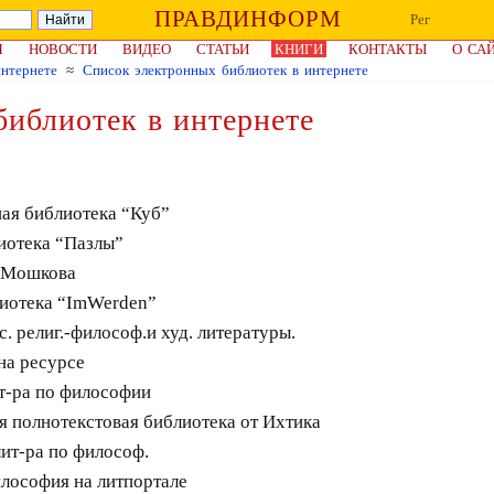
ПРАВДИНФОРМ
Рег
Я
НОВОСТИ
ВИДЕО
СТАТЬИ
КНИГИ
КОНТАКТЫ
О СА
нтернете
≈
Список электронных библиотек в интернете
иблиотек в интернете
ая библиотека “Куб”
иотека “Пазлы”
 Мошкова
иотека “ImWerden”
. религ.-философ.и худ. литературы.
на ресурсе
т-ра по философии
 полнотекстовая библиотека от Ихтика
ит-ра по философ.
лософия на литпортале