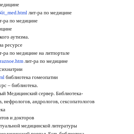
медицине
Nit_med.html
лит-ра по медицине
т-ра по медицине
ицине
кого аутизма.
а ресурсе
т-ра по медицине на литпортале
/raznoe.htm
лит-ра по медицине
сихиатрии
tml
библиотека гомеопатии
рс – библиотека.
ый Медицинский сервер. Библиотека-
в, нефрологов, андрологов, сексопатологов
ека
нтов и докторов
ктуальной медицинской литературы
медицинский портал. Есть библиотека