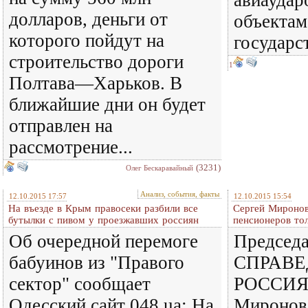
авиаудар
долларов, деньги от
объектам
которого пойдут на
государс
строительство дороги
1
Полтава—Харьков. В
ближайшие дни он будет
отправлен на
рассмотрение...
(3231)
Олег Бескаравайный
Анализ, события, факты
12.10.2015 17:57
12.10.2015 15:54
На въезде в Крым правосеки разбили все
Сергей Миронов
бутылки с пивом у проезжавших россиян
пенсионеров то
Об очередной перемоге
Председа
бабуинов из "Правого
СПРАВЕ
сектор" сообщает
РОССИЯ 
Одесский сайт 048.ua: На
Миронов 