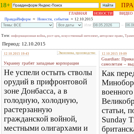
18+
ПР
ГЛАВНАЯ
НОВОСТИ
ВИДЕО
ПравдаИнформ
≈
Новости, события
≈ 12.10.2015
Или:
–
Тэги:
,
,
,
,
информационная война
рост цен
искусственный интеллект
авторское право
Трамп
Период: 12.10.2015
Экономика, производство
12.10.2015 19:43
12.10.2015 19:09
Guardian: Прика
Украину грабят западные корпорации
самолетам – вы
Не успели остыть стволы
Как пере
орудий в прифронтовой
Минобор
зоне Донбасса, а в
военного
голодную, холодную,
Великобр
растерзанную
статьи, 
гражданской войной,
Sunday T
местными олигархами и
британск