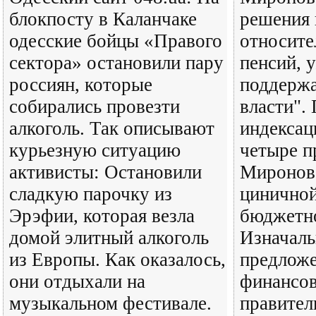
блокпосту в Каланчаке
решения 
одесские бойцы «Правого
относите
сектора» остановили пару
пенсий, 
россиян, которые
поддержа
собирались провезти
власти".
алкоголь. Так описывают
индексац
курьезную ситуацию
четыре п
активисты: Остановили
Миронов 
сладкую парочку из
цинично
Эрэфии, которая везла
бюджетно
домой элитный алкоголь
Изначаль
из Европы. Как оказалось,
предложе
они отдыхали на
финансов
музыкальном фестивале.
правитель