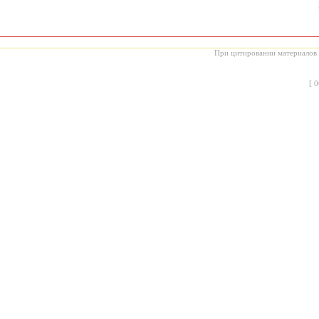
При цитировании материалов с
[
0