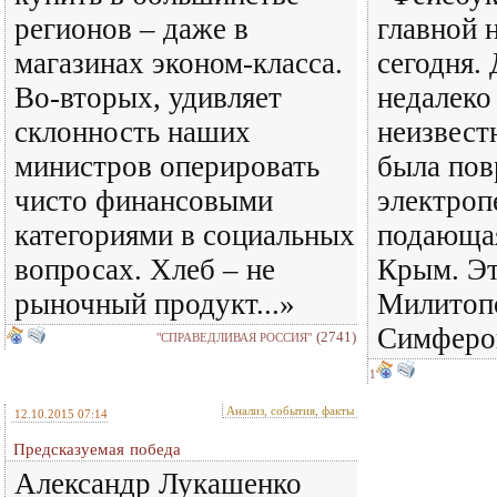
регионов – даже в
главной 
магазинах эконом-класса.
сегодня. 
Во-вторых, удивляет
недалеко
склонность наших
неизвест
министров оперировать
была пов
чисто финансовыми
электроп
категориями в социальных
подающая
вопросах. Хлеб – не
Крым. Эт
рыночный продукт...»
Милитопо
Симферо
(2741)
"СПРАВЕДЛИВАЯ РОССИЯ"
1
Анализ, события, факты
12.10.2015 07:14
Предсказуемая победа
Александр Лукашенко