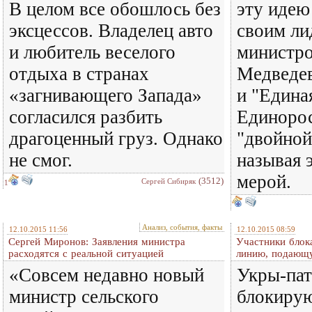
В целом все обошлось без
эту идею
эксцессов. Владелец авто
своим ли
и любитель веселого
министр
отдыха в странах
Медведе
«загнивающего Запада»
и "Едина
согласился разбить
Единорос
драгоценный груз. Однако
"двойной
не смог.
называя 
мерой.
(3512)
Сергей Сибиряк
1
Анализ, события, факты
12.10.2015 11:56
12.10.2015 08:59
Сергей Миронов: Заявления министра
Участники блок
расходятся с реальной ситуацией
линию, подающу
«Совсем недавно новый
Укры-пат
министр сельского
блокиру