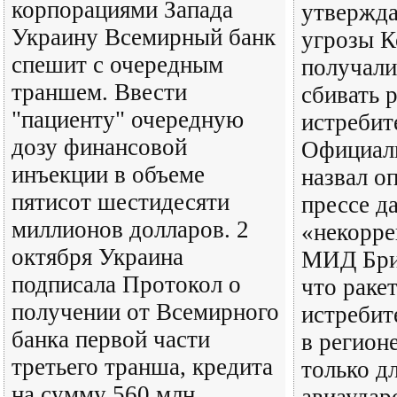
корпорациями Запада
утвержда
Украину Всемирный банк
угрозы 
спешит с очередным
получали
траншем. Ввести
сбивать 
"пациенту" очередную
истребит
дозу финансовой
Официал
инъекции в объеме
назвал о
пятисот шестидесяти
прессе д
миллионов долларов. 2
«некорре
октября Украина
МИД Брит
подписала Протокол о
что раке
получении от Всемирного
истребит
банка первой части
в регион
третьего транша, кредита
только д
на сумму 560 млн