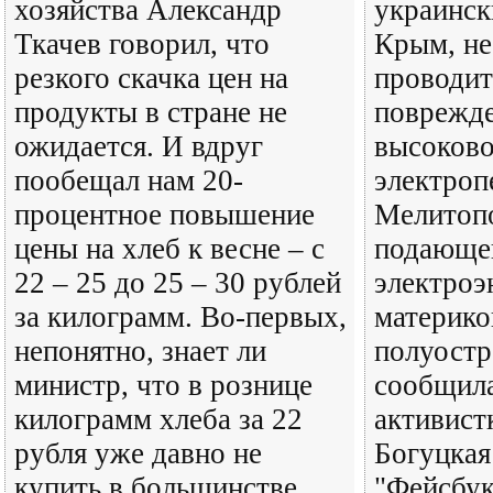
хозяйства Александр
украинск
Ткачев говорил, что
Крым, не
резкого скачка цен на
проводит
продукты в стране не
поврежд
ожидается. И вдруг
высоково
пообещал нам 20-
электроп
процентное повышение
Мелитопо
цены на хлеб к весне – с
подающе
22 – 25 до 25 – 30 рублей
электроэ
за килограмм. Во-первых,
материко
непонятно, знает ли
полуостр
министр, что в рознице
сообщила
килограмм хлеба за 22
активист
рубля уже давно не
Богуцкая 
купить в большинстве
"Фейсбук"