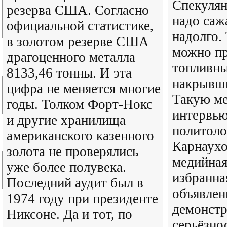
Спекулян
резерва США. Согласно
надо саж
официальной статистике,
надолго.
в золотом резерве США
можно пр
драгоценного металла
топливны
8133,46 тонны. И эта
накрывш
цифра не меняется многие
Такую ме
годы. Толком Форт-Нокс
интервь
и другие хранилища
политоло
американского казенного
Карнаухо
золота не проверялись
медийная
уже более полувека.
избранна
Последний аудит был в
объявлен
1974 году при президенте
демонстр
Никсоне. Да и тот, по
серьёзно