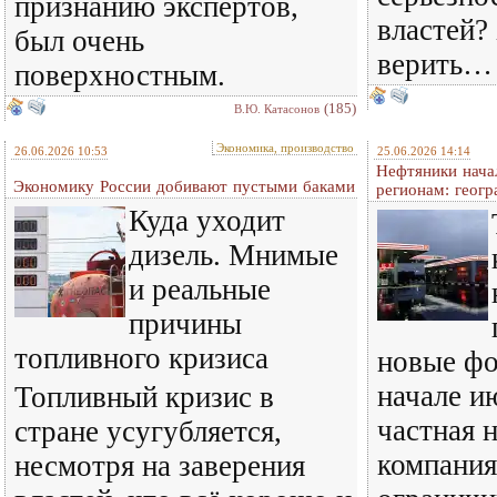
признанию экспертов,
властей?
был очень
верить…
поверхностным.
(185)
В.Ю. Катасонов
Экономика, производство
26.06.2026 10:53
25.06.2026 14:14
Нефтяники нача
Экономику России добивают пустыми баками
регионам: геог
Куда уходит
дизель. Мнимые
и реальные
причины
топливного кризиса
новые фо
начале и
Топливный кризис в
частная 
стране усугубляется,
компания
несмотря на заверения