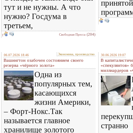
принятой
тут и не нужны. А что
програм
нужно? Госдума в
третьем,
(204)
Свободная Пресса
1
Экономика, производство
06.07.2026 18:46
30.06.2026 19:07
Вашингтон озабочен состоянием своего
В капиталистич
резерва «чёрного золота»
«спекулянтов» б
миллиардеров 
Одна из
популярных тем,
касающихся
жизни Америки,
– Форт-Нокс.Так
перекупщ
называется главное
странно
хранилище золотого