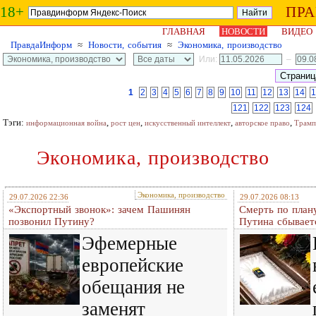
18+
ПР
ГЛАВНАЯ
НОВОСТИ
ВИДЕО
ПравдаИнформ
≈
Новости, события
≈
Экономика, производство
Или:
–
1
2
3
4
5
6
7
8
9
10
11
12
13
14
1
121
122
123
124
Тэги:
,
,
,
,
информационная война
рост цен
искусственный интеллект
авторское право
Трамп
Экономика, производство
Экономика, производство
29.07.2026 22:36
29.07.2026 08:13
«Экспортный звонок»: зачем Пашинян
Смерть по плану
позвонил Путину?
Путина сбывает
Эфемерные
европейские
обещания не
заменят