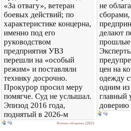
«За отвагу», ветеран
не облаг
боевых действий; по
сборами,
характеристике концерна,
предпри
именно под его
делают п
руководством
прошлые
предприятия УВЗ
Эксперт
перешли на «особый
предупре
режим» и поставляли
цен на к
технику досрочно.
одежду с
Прокурор просил меру
одним из
помягче. Суд не услышал.
главный 
Эпизод 2016 года,
доверию 
поднятый в 2026-м
(262)
Военное обозрение