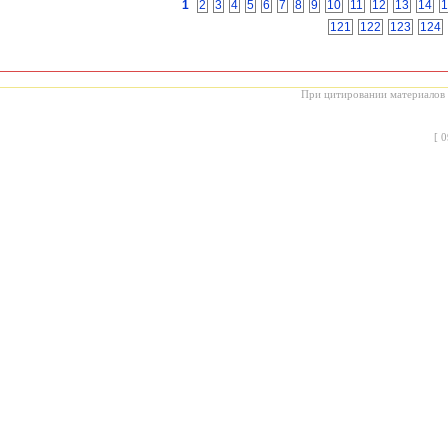
1
2
3
4
5
6
7
8
9
10
11
12
13
14
1
121
122
123
124
При цитировании материалов с
[
0