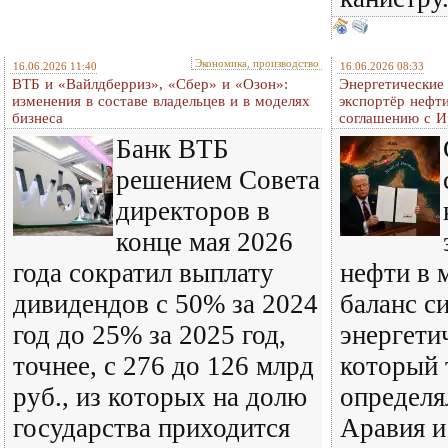
Экономика, производство
16.06.2026 11:40
16.06.2026 08:33
ВТБ и «Вайлдберриз», «Сбер» и «Озон»:
Энергетически
изменения в составе владельцев и в моделях
экспортёр нефти
бизнеса
соглашению с 
Банк ВТБ
решением Совета
директоров в
конце мая 2026
года сократил выплату
нефти в 
дивидендов с 50% за 2024
баланс си
год до 25% за 2025 год,
энергети
точнее, с 276 до 126 млрд
который 
руб., из которых на долю
определя
государства приходится
Аравия 