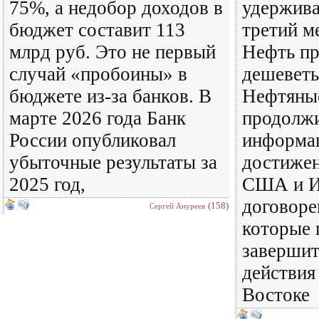
75%, а недобор доходов в
удержива
бюджет составит 113
третий м
млрд руб. Это не первый
Нефть п
случай «пробоины» в
дешеветь
бюджете из-за банков. В
Нефтяны
марте 2026 года Банк
продолжи
России опубликовал
информа
убыточные результаты за
достижен
2025 год,
США и И
договоре
(158)
Сергей Ануреев
которые 
завершит
действия
Востоке