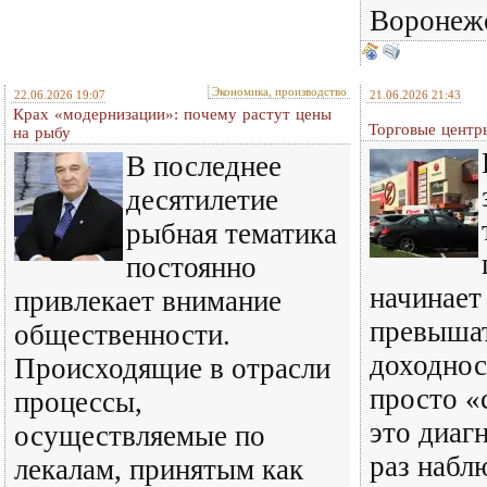
Воронежс
Экономика, производство
22.06.2026 19:07
21.06.2026 21:43
Крах «модернизации»: почему растут цены
Торговые центр
на рыбу
В последнее
десятилетие
рыбная тематика
постоянно
начинает
привлекает внимание
превышат
общественности.
доходнос
Происходящие в отрасли
просто «
процессы,
это диаг
осуществляемые по
раз набл
лекалам, принятым как