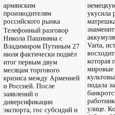
армянским
немецкую
производителям
укусила 
российского рынка
матрешка
знаменит
Телефонный разговор
аккумуля
Никола Пашиняна с
Varta, и
Владимиром Путиным 27
восходит 
июля фактически подвёл
которая 
итог первым двум
мировые 
месяцам торгового
культовы
кризиса между Арменией
подала з
и Россией. После
банкротст
заявлений о
работник
диверсификации
улице. К
экспорта, гос субсидий и