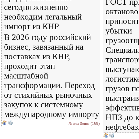
ГОСТ при
сегодня жизненно
октаново
необходим легальный
приносит
импорт из КНР
убытки
В 2026 году российский
грузоотп
бизнес, завязанный на
Специал
поставках из КНР,
транспор
проходит этап
выступаю
масштабной
логистик
трансформации. Переход
грузов п
от стихийных рыночных
выстраи
закупок к системному
эффектив
международному импорту
НПЗ до 
(168)
Лосева Ирина
нефтебаз