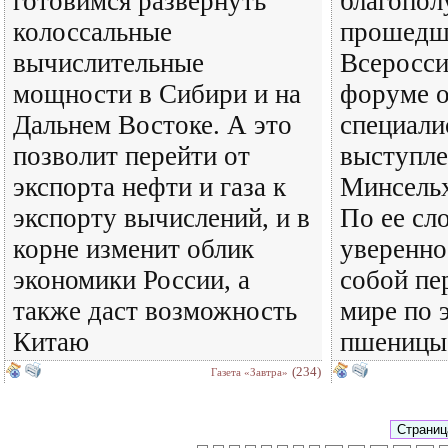
готовимся развернуть
благопол
колоссальные
прошедш
вычислительные
Всеросси
мощности в Сибири и на
форуме о
Дальнем Востоке. А это
специали
позволит перейти от
выступле
экспорта нефти и газа к
Минсельх
экспорту вычислений, и в
По ее сл
корне изменит облик
уверенно
экономики России, а
собой пе
также даст возможность
мире по 
Китаю
пшеницы
(234)
Газета «Завтра»