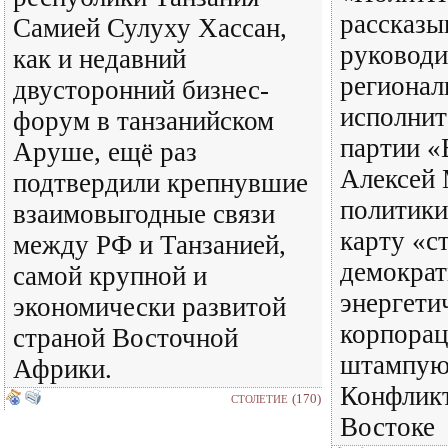
рассказы
Самией Сулуху Хассан,
руководи
как и недавний
регионал
двусторонний бизнес-
исполнит
форум в танзанийском
партии «
Аруше, ещё раз
Алексей 
подтвердили крепнувшие
политики
взаимовыгодные связи
карту «с
между РФ и Танзанией,
демократ
самой крупной и
энергети
экономически развитой
корпорац
страной Восточной
штампую
Африки.
Конфлик
(170)
СТОЛЕТИЕ
Востоке