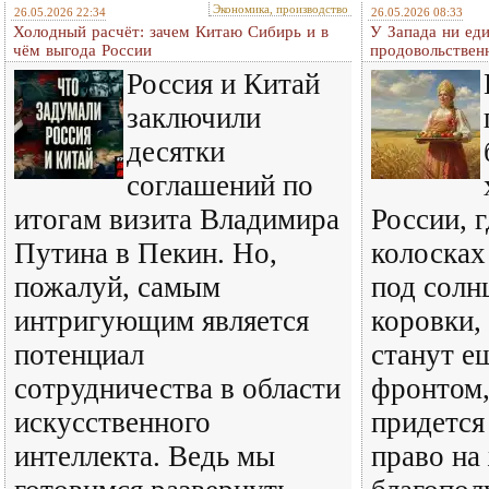
Экономика, производство
26.05.2026 22:34
26.05.2026 08:33
Холодный расчёт: зачем Китаю Сибирь и в
У Запада ни ед
чём выгода России
продовольственн
Россия и Китай
заключили
десятки
соглашений по
итогам визита Владимира
России, 
Путина в Пекин. Но,
колосках
пожалуй, самым
под солн
интригующим является
коровки,
потенциал
станут е
сотрудничества в области
фронтом,
искусственного
придется
интеллекта. Ведь мы
право на