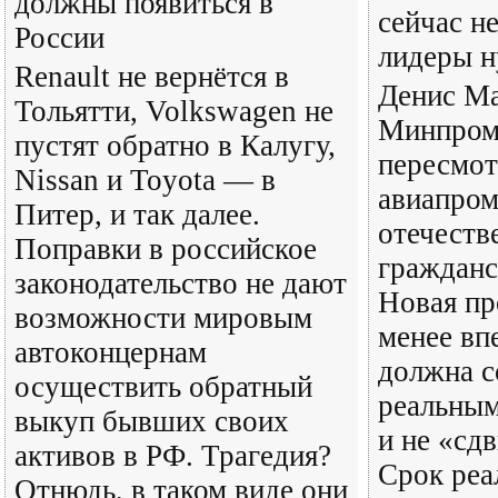
должны появиться в
сейчас н
России
лидеры 
Renault не вернётся в
Денис М
Тольятти, Volkswagen не
Минпром
пустят обратно в Калугу,
пересмот
Nissan и Toyota — в
авиапром
Питер, и так далее.
отечеств
Поправки в российское
гражданс
законодательство не дают
Новая пр
возможности мировым
менее вп
автоконцернам
должна с
осуществить обратный
реальны
выкуп бывших своих
и не «сдв
активов в РФ. Трагедия?
Срок реа
Отнюдь, в таком виде они