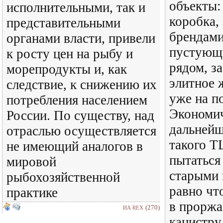
объекты:
исполнительными, так и
коробка, 
представительными
брендами
органами власти, привели
пустующи
к росту цен на рыбу и
рядом, за
морепродукты и, как
элитное 
следствие, к снижению их
уже на п
потребления населением
Экономи
России. По существу, над
дальнейш
отраслью осуществляется
такого Т
не имеющий аналогов в
пытаться
мировой
старыми 
рыбохозяйственной
равно чт
практике
в прорж
(270)
ИА REX
канистру