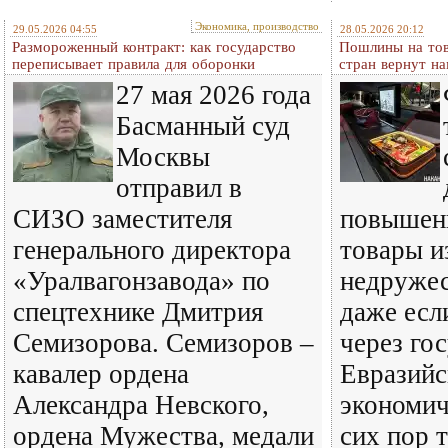
Экономика, производство
29.05.2026 04:55
28.05.2026 20:12
Размороженный контракт: как государство
Пошлины на тов
переписывает правила для оборонки
стран вернут на
27 мая 2026 года
Басманный суд
Москвы
отправил в
СИЗО заместителя
повышен
генерального директора
товары и
«Уралвагонзавода» по
недружес
спецтехнике Дмитрия
даже есл
Семизорова. Семизоров –
через го
кавалер ордена
Евразийс
Александра Невского,
экономич
ордена Мужества, медали
сих пор 