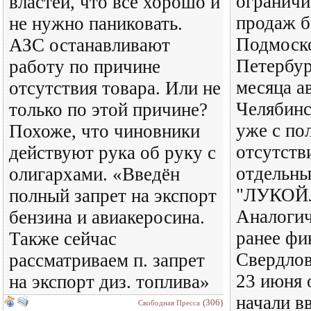
ограничи
властей, что всё хорошо и
продаж б
не нужно паниковать.
Подмоско
АЗС останавливают
Петербур
работу по причине
месяца а
отсутствия товара. Или не
Челябинс
только по этой причине?
уже с по
Похоже, что чиновники
отсутств
действуют рука об руку с
отдельн
олигархами. «Введён
"ЛУКОЙЛ
полный запрет на экспорт
Аналоги
бензина и авиакеросина.
ранее фи
Также сейчас
Свердлов
рассматриваем п. запрет
23 июня 
на экспорт диз. топлива»
начали в
(306)
Свободная Пресса