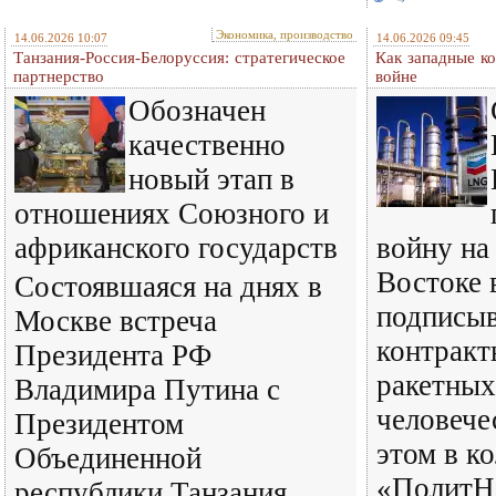
Экономика, производство
14.06.2026 10:07
14.06.2026 09:45
Танзания-Россия-Белоруссия: стратегическое
Как западные к
партнерство
войне
Обозначен
качественно
новый этап в
отношениях Союзного и
африканского государств
войну на
Востоке 
Состоявшаяся на днях в
подписы
Москве встреча
контракт
Президента РФ
ракетных
Владимира Путина с
человече
Президентом
этом в к
Объединенной
«ПолитН
республики Танзания