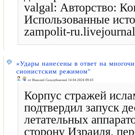
valgal: Авторство: К
Использованные исто
zampolit-ru.livejourn
«Удары нанесены в ответ на многоч
сионистским режимом"
от
Николай Сологубовский
14.04.2024 09:43
Корпус стражей исл
подтвердил запуск д
летательных аппарато
сторону Израиля, пер