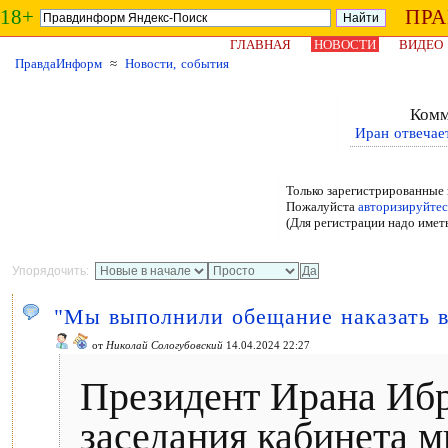
18+
ПР
ГЛАВНАЯ
НОВОСТИ
ВИДЕО
ПравдаИнформ
≈
Новости, события
Комм
Иран отвечае
Только зарегистрированные 
Пожалуйста
авторизируйтес
(Для регистрации надо имет
Упорядочить:
"Мы выполнили обещание наказать в
от
Николай Сологубовский
14.04.2024 22:27
Президент Ирана Ибр
заседания кабинета м