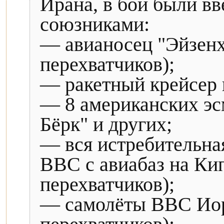
Ирана, в бой были вв
союзниками:
— авианосец "Эйзенха
перехватчиков);
— ракетный крейсер 
— 8 американских эс
Бёрк" и других;
— вся истребительна
ВВС с авиабаз на Кип
перехватчиков);
— самолёты ВВС Иорд