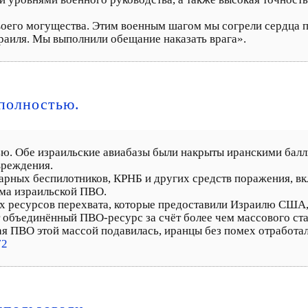
воего могущества. Этим военным шагом мы согрели сердца п
раиля. Мы выполнили обещание наказать врага».
полностью.
ью. Обе израильские авиабазы были накрыты иранскими бал
вреждения.
арных беспилотников, КРНБ и других средств поражения, вк
ма израильской ПВО.
ех ресурсов перехвата, которые предоставили Израилю США,
т объединённый ПВО-ресурс за счёт более чем массового ст
ая ПВО этой массой подавилась, иранцы без помех отработа
72