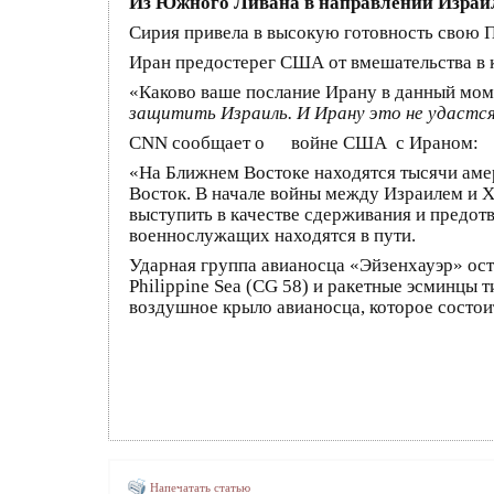
Из Южного Ливана в направлении Израи
Сирия привела в высокую готовность свою 
Иран предостерег США от вмешательства в 
«Каково ваше послание Ирану в данный мо
защитить Израиль. И Ирану это не удастс
CNN сообщает о войне США с Ираном:
«На Ближнем Востоке находятся тысячи ам
Восток. В начале войны между Израилем и
выступить в качестве сдерживания и предот
военнослужащих находятся в пути.
Ударная группа авианосца «Эйзенхауэр» оста
Philippine Sea (CG 58) и ракетные эсминцы 
воздушное крыло авианосца, которое состои
Напечатать статью