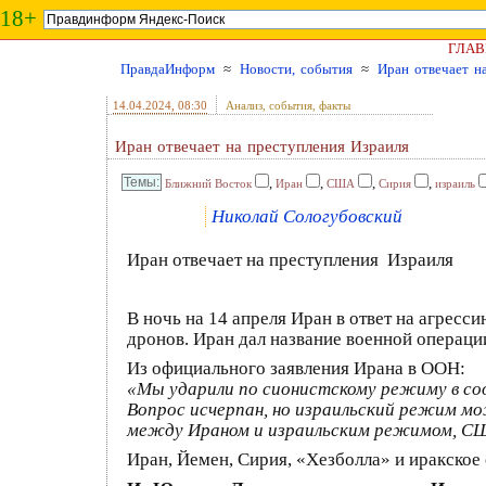
18+
ГЛАВ
ПравдаИнформ
≈
Новости, события
≈
Иран отвечает н
14.04.2024
, 08:30
Анализ, события, факты
Иран отвечает на преступления Израиля
,
,
,
,
Ближний Восток
Иран
США
Сирия
израиль
Николай Сологубовский
Иран отвечает на преступления Израиля
В ночь на 14 апреля Иран в ответ на агресс
дронов. Иран дал название военной операц
Из официального заявления Ирана в ООН:
«Мы ударили по сионистскому режиму в соо
Вопрос исчерпан, но израильский режим м
между Ираном и израильским режимом, С
Иран, Йемен, Сирия, «Хезболла» и иракск