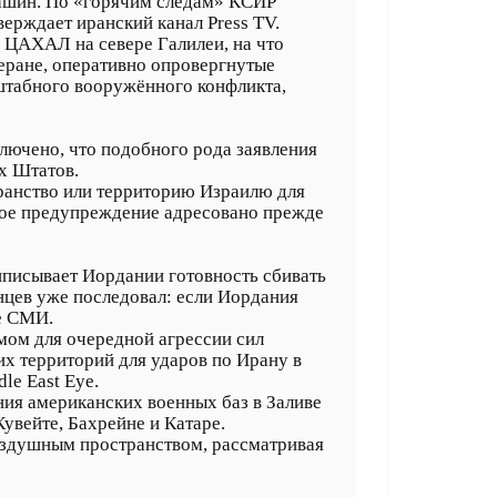
машин. По «горячим следам» КСИР
ерждает иранский канал Press TV.
 ЦАХАЛ на севере Галилеи, на что
еране, оперативно опровергнутые
штабного вооружённого конфликта,
лючено, что подобного рода заявления
х Штатов.
ранство или территорию Израилю для
нное предупреждение адресовано прежде
риписывает Иордании готовность сбивать
анцев уже последовал: если Иордания
е СМИ.
мом для очередной агрессии сил
х территорий для ударов по Ирану в
le East Eye.
ия американских военных баз в Заливе
вейте, Бахрейне и Катаре.
воздушным пространством, рассматривая