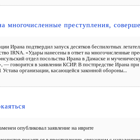
 на многочисленные преступления, совер
ции Ирана подтвердил запуск десятков беспилотных летател
тство IRNA. «Удары нанесены в ответ на многочисленные пр
онсульский отдел посольства Ирана в Дамаске и мученичес
», — говорится в заявлении КСИР. В постпредстве Ирана пр
1 Устава организации, касающейся законной обороны...
каяться
аменеи опубликовал заявление на иврите
нистов покаяться в преступлении, связанном с нападением 