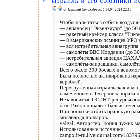
Израиль и его союзники ис
от
Николай Сологубовский
14.04.2024 22:16
Чтобы попытаться отбить воздушн
— авианосец "Эйзенхауэр" (до 50 
— ракетный крейсер класса "Тико
— 8 американских эсминцев УРО к
— вся истребительная авиагруппа 
— самолёты ВВС Иордании (до 30 
— истребительная авиация ЦАХАЛ
— самолёты-заправщики, самолёт
Всего около 300 боевых и вспомог
Была полностью активирована изр
кораблей.
Перегруженная израильская и коал
намеченным в Тегеране к поражени
Независимые ОСИНТ-ресурсы подтв
базе Рамон попали 7 баллистическ
При попытке отбить иранскую раке
миллиарда долларов.
valgal: Авторство: Копия чужих м
Использованные источники:
zampolit-ru.livejournal.com/18379