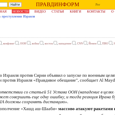
ПРАВДИНФОРМ
Рег
НАЯ
НОВОСТИ
ВИДЕО
СТАТЬИ
КНИГИ
КОНТАКТЫ
О
а преступления Израиля
,
,
,
,
,
,
,
,
,
конфликт
ООН
война
восток
нападение
CNN
Йемен
ПВО
ию Израиля против Сирии объявил о запуске по военным целя
ии против Израиля «Правдивое обещание", сообщает Al Mayd
тветствии со статьей 51 Устава ООН (нападение в целях 
ожет совершить еще одну ошибку, и тогда реакция Ирана б
ША должны сохранять дистанцию».
ое ополчение «Хашд аш-Шааби»
массово атакуют ракетами 