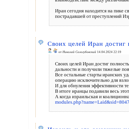
Иран сегодня находится на пике с
пострадавшей от преступлений Из
Своих целей Иран достиг 
от
Николай Сологубовский
14.04.2024 22:19
Своих целей Иран достиг полност
дальности и получили тяжелые по
Все остальные старты иранских уд
операцию исключительно для взло
И для обнуления эффективности т
В итоге иранцы подавили весь это
А когда израильская и коалиционн
modules.php?name=Laid&sid=804