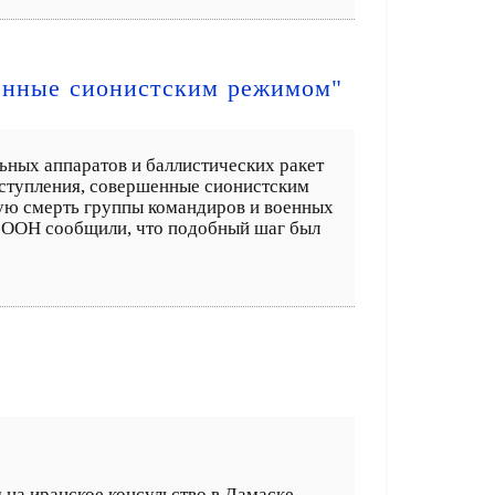
шенные сионистским режимом"
ьных аппаратов и баллистических ракет
еступления, совершенные сионистским
кую смерть группы командиров и военных
и ООН сообщили, что подобный шаг был
на иранское консульство в Дамаске.