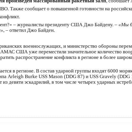
ля произведен массированный ракетный залп
, сообшает 
ПВО. Также сообщает о повышенной готовности на российски
конфликт.
мент?» – журналисты президенту США Джо Байдену. –
«Мы б
я»
, – ответил Джо Байден.
ериканских военнослужащих, и министерство обороны пере
 ХАМАС США уже переместили значительное количество воо
вратить распространение конфликта в регионе в более широ
ется в регионе. В состав ударной группы входят 6000 моряк
типа Arleigh Burke USS Mason (DDG 87) и USS Gravely (DDG 1
т из девяти эскадрилий, в том числе четырех ударных истре