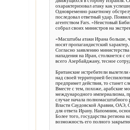
движущихся в сторону Израиля. С
охарактеризовал атаку как успешн
Одновременно ракетному обстрелу
последовал ответный удар. Появи
агентством Fars. «Неистовый Биб
собрал своих министров на экстре
«Масштабы атаки Ирана больше, ч
носят пропагандистский характер,
Согласно заявлению министерства
нападения на Иран, столкнется с
всего Азербайджану, тесное сотру
Британские истребители вылетели 
над своей территорией беспилотни
предпримет действия, то станет 
Вместе с тем, похоже, арабские м
международного империализма, пр
случае начала полномасштабного р
Власти Саудовской Аравии, ОАЭ, 
для ответа Ирану. Напомним, осн
Более того, государства региона
возможность его полного закрытия