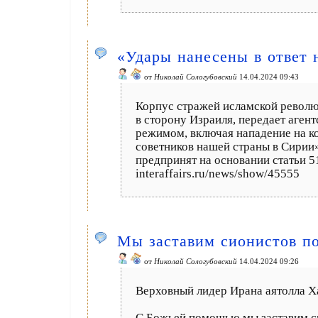
«Удары нанесены в ответ
от
Николай Сологубовский
14.04.2024 09:43
Корпус стражей исламской револю
в сторону Израиля, передает аген
режимом, включая нападение на к
советников нашей страны в Сирии
предпринят на основании статьи 5
interaffairs.ru/news/show/45555
Мы заставим сионистов по
от
Николай Сологубовский
14.04.2024 09:26
Верховный лидер Ирана аятолла Х
С Божьей помощью мы заставим сио