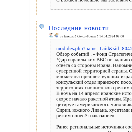
Последние новости
от
Николай Сологубовский
14.04.2024 09:00
modules.php?name=Laid&sid=804
Обзор событий , «Фонд Стратегиче
Удар израильских ВВС по зданию и
ответа со стороны Ирана. Напомн
суверенной территорией страны. 
множества предшествующих израил
консульский отдел иранского посо
территориях сионистского режима 
В ночь на 14 апреля иранские ист
скорое начало ракетной атаки. Ир
цитирует американского чиновника
Сирии, южного Ливана, хуситами и
режим понесёт наказание».
Ранее региональные источники со