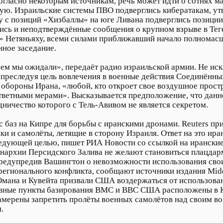
огласно некоторым источникам, речь может идти о сотнях 
ую. Израильские системы ПВО подверглись кибератакам, утв
 с позиций «Хизбаллы» на юге Ливана подверглись позиции
лись и неподтверждённые сообщения о крупном взрыве в Тег
и» Нетяньяху, всеми силами приближавший начало полномас
нное заседание.
ем мы ожидали», передаёт радио израильской армии. Не иск
 преследуя цель вовлечения в военные действия Соединённы
 обороны Ирана, «любой, кто откроет свое воздушное прост
 ответными мерами». Высказывается предположение, что да
дничество которого с Тель-Авивом не является секретом.
с баз на Кипре для борьбы с иранскими дронами. Reuters п
ки и самолёты, летящие в сторону Израиля. Ответ на это ир
следующей целью, пишет РИА Новости со ссылкой на ирански
онархии Персидского Залива не желают становиться плацдар
едупредив Вашингтон о невозможности использования свои
егионального конфликта, сообщают источники издания Midd
Омана и Кувейта призвали США воздержаться от использован
овные пункты базирования ВМС и ВВС США расположены в Ку
 намерены запретить пролёты военных самолётов над своим 
.