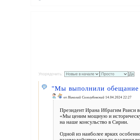
Упорядочить:
"Мы выполнили обещание 
от
Николай Сологубовский
14.04.2024 22:27
Президент Ирана Ибрагим Раиси в
«Мы ценим мощную и историческу
на наше консульство в Сирии.
Одной из наиболее ярких особенно
взаимодействие между различными 