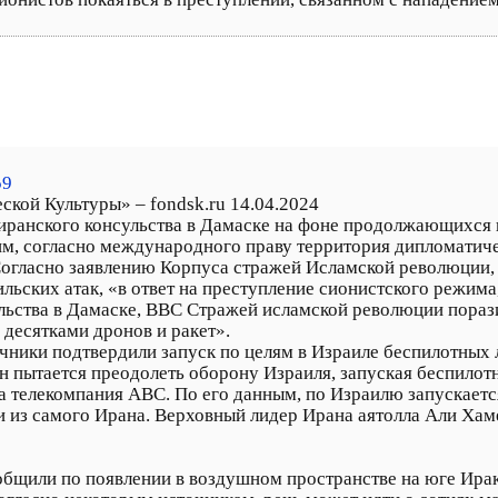
59
ской Культуры» – fondsk.ru 14.04.2024
ранского консульства в Дамаске на фоне продолжающихся в
им, согласно международного праву территория дипломатиче
Согласно заявлению Корпуса стражей Исламской революции, 
ьских атак, «в ответ на преступление сионистского режима
льства в Дамаске, ВВС Стражей исламской революции порази
десятками дронов и ракет».
очники подтвердили запуск по целям в Израиле беспилотных
ан пытается преодолеть оборону Израиля, запуская беспилот
 телекомпания ABC. По его данным, по Израилю запускается 
 из самого Ирана. Верховный лидер Ирана аятолла Али Хаме
общили по появлении в воздушном пространстве на юге Ирак