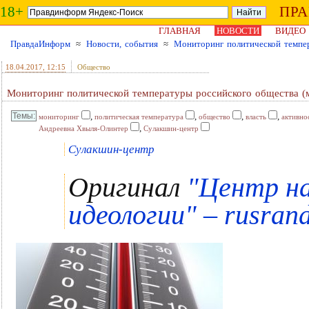
18+
ПР
ГЛАВНАЯ
НОВОСТИ
ВИДЕО
ПравдаИнформ
≈
Новости, события
≈
Мониторинг политической темпер
18.04.2017
, 12:15
Общество
Мониторинг политической температуры российского общества (м
,
,
,
,
мониторинг
политическая температура
общество
власть
активно
,
Андреевна Хвыля-Олинтер
Сулакшин-центр
Сулакшин-центр
Оригинал
"Центр на
идеологии" – rusrand