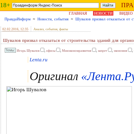
18+
ПР
ГЛАВНАЯ
НОВОСТИ
ВИДЕО
ПравдаИнформ
≈
Новости, события
≈
Шувалов призвал отказаться от с
02.02.2016
, 12:35
Анализ, события, факты
Шувалов призвал отказаться от строительства зданий для органо
,
,
,
,
,
Игорь Шувалов
офисы
Минэкономразвития
запрет
экономия
Lenta.ru
Оригинал
«Лента.Ру