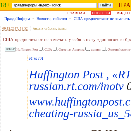
18+
ПР
ГЛАВНАЯ
НОВОСТИ
ВИДЕО
ПравдаИнформ
≈
Новости, события
≈
США предпочитают не замечать у 
09.12.2017
, 19:52
Анализ, события, факты
США предпочитают не замечать у себя в глазу «допингового бре
,
,
,
,
Huffington Post
США
Северная Америка
допинг
Олимпийские и
ИноТВ
Huffington Post , «
russian.rt.com/inotv
0
www.huffingtonpost.c
cheating-russia_us