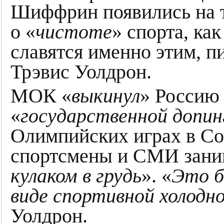
Шиффрин появились на т
о «
чистоте
» спорта, ка
славятся именно этим, пи
Трэвис Уолдрон.
МОК «
выкинул
» Россию 
«
государственной допи
Олимпийских играх в Со
спортсмены и СМИ заним
кулаком в грудь
». «
Это б
виде спортивной холодн
Уолдрон.