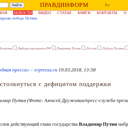
ПРАВДИНФОРМ
Рег
НАЯ
НОВОСТИ
ВИДЕО
СТАТЬИ
КНИГИ
КОНТАКТЫ
О
иррова победа Путина
,
,
,
,
Политика
Выборы президента РФ
Владимир Путин
Россия
Победа Путина
дная пресса» – svpressa.ru
19.03.2018, 13:58
 столкнуться с дефицитом поддержки
имир Путин (Фото: Алексей Дружинин/пресс-служба през
колов действующий глава государства
Владимир Путин
набр