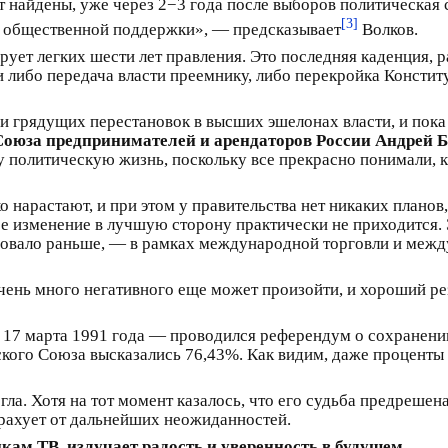
т найдены, уже через 2−3 года после выборов политическая 
[3]
м общественной поддержки», — предсказывает
Волков.
рует легких шести лет правления. Это последняя каденция,
и либо передача власти преемнику, либо перекройка Констит
ни грядущих перестановок в высших эшелонах власти, и пока
Союза предпринимателей и арендаторов России Андрей 
у политическую жизнь, поскольку все прекрасно понимали, к
 нарастают, и при этом у правительства нет никаких планов,
ее изменение в лучшую сторону практически не приходится. 
вовало раньше, — в рамках международной торговли и меж
ень много негативного еще может произойти, и хороший рез
 17 марта 1991 года — проводился референдум о сохранении
ского Союза высказались 76,43%. Как видим, даже проценты
гла. Хотя на тот момент казалось, что его судьба предрешена
трахует от дальнейших неожиданностей.
кам ТВ, излучает радость и уверенность в будущем…