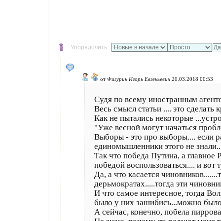
Упорядочить:
от
Фигурин Игорь Евгеньевич
20.03.2018 00:53
Судя по всему иностранным агентом
Весь смысл статьи .... это сделать
Как не пытались некоторые ...устрои
"Уже весной могут начаться проблем
Выборы - это про выборы.... если 
единомышленники этого не знали...
Так что победа Путина, а главное 
победой воспользоваться.... и вот 
Да, а что касается чиновников.....
дерьмократах.....тогда эти чиновни
И что самое интересное, тогда Волк
было у них зашибись...можно было г
А сейчас, конечно, побела пиррова.