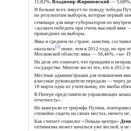
11,82%,
Владимир Жириновский
— 5,68%
И больше всех ликует по поводу победы Пут
по результатам выборов, которые первый з
семинаре для вице-губернаторов по внутрен
«должен победить при очень высокой явке —
пришедших на выборы.
Явка в среднем по стране, заметим, состави
[2]
оказалась
ниже, чем в 2012 году, но при 
Московской области: явка — 56,46%, «за» П
На деле это означает, что правдами и непра
государства. Многие же из тех, кто в 2012-м
Местные администрации для повышения явки 
классные руководители передали — через де
18 марта одна из учительниц, это якобы обя
В Питере представители управляющих компан
отчетность».
Но выиграли от триумфа Путина, повторимся
спокойно сидеть на своих местах, ничего не 
Как считает социолог «Левада-центра»
Дени
оптимизма может начаться уже весной, и не 