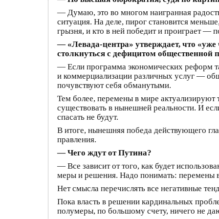
— Думаю, это во многом наигранная радость.
ситуация. На деле, пирог становится меньше
грызня, и кто в ней победит и проиграет — п
— «Левада-центра» утверждает, что «уже 
столкнуться с дефицитом общественной 
— Если программа экономических реформ так
и коммерциализации различных услуг — общ
почувствуют себя обманутыми.
Тем более, перемены в мире актуализируют 
существовать в нынешней реальности. И есл
спасать не будут.
В итоге, нынешняя победа действующего гл
правления.
— Чего ждут от Путина?
— Все зависит от того, как будет использо
меры и решения. Надо понимать: перемены в
Нет смысла перечислять все негативные тен
Пока власть в решении кардинальных проблем
полумеры, по большому счету, ничего не даю