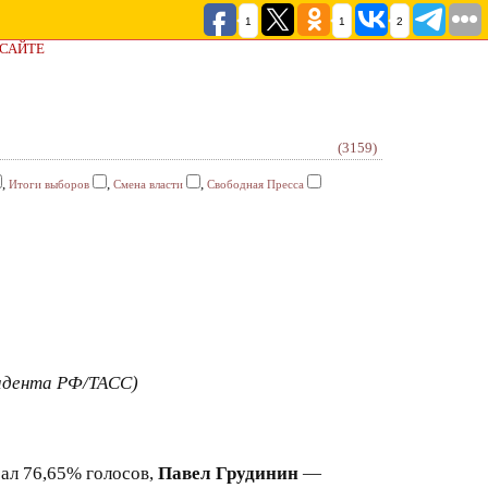
1
1
2
 САЙТЕ
(3159)
,
,
,
Итоги выборов
Смена власти
Свободная Пресса
идента РФ/ТАСС)
ал 76,65% голосов,
Павел Грудинин
—