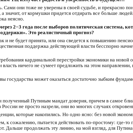
 Сами они тоже не уверены в своей судьбе, и прекрасно пон
, а значит, от кормушки придется отдирать все больше люде
ока неясно.
через 2−3 года после выборов политическая система, ко
поддержки». Это реалистичный прогноз?
 и не будет принята, или она сведется к повышению пенсио
ественная поддержка действующей власти бесспорно начнет
требования кардинальной перестройки экономики на новой ос
и власть ничего не сумеет предложить на этом направлении
авы государства может оказаться достаточно зыбким фундам
ван полученный Путиным мандат доверия, причем в самое бл
 России не просто назрели, они во многих случаях откровен
денции, которые накопились. Но одно ясно: без новой эконо
, к сожалению, пытается действовать по-простому: где-то п
т. Дальше продолжать эту линию, на мой взгляд, для Путина