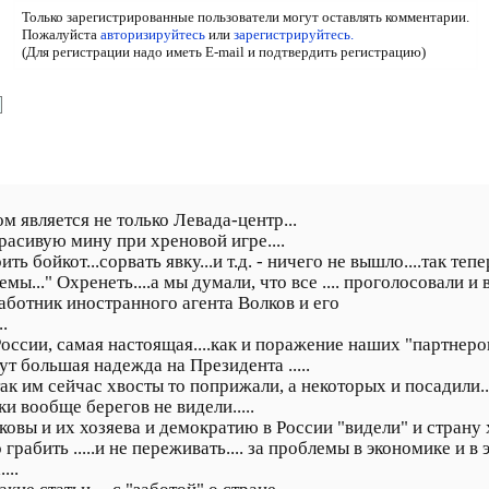
Только зарегистрированные пользователи могут оставлять комментарии.
Пожалуйста
авторизируйтесь
или
зарегистрируйтесь.
(Для регистрации надо иметь E-mail и подтвердить регистрацию)
 является не только Левада-центр...
 красивую мину при хреновой игре....
ть бойкот...сорвать явку...и т.д. - ничего не вышло....так тепе
ы..." Охренеть....а мы думали, что все .... проголосовали и 
работник иностранного агента Волков и его
.
России, самая настоящая....как и поражение наших "партнеров"
тут большая надежда на Президента .....
..так им сейчас хвосты то поприжали, а некоторых и посадили..
ки вообще берегов не видели.....
овы и их хозяева и демократию в России "видели" и страну хв
рабить .....и не переживать.... за проблемы в экономике и в 
...