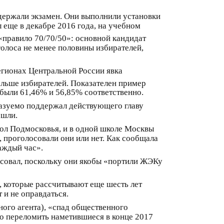
держали экзамен. Они выполнили установки
 еще в декабре 2016 года, на учебном
«правило 70/70/50»: основной кандидат
голоса не менее половины избирателей,
регионах Центральной России явка
ольше избирателей. Показателен пример
 были 61,46% и 56,85% соответственно.
сказуемо поддержал действующего главу
ошли.
кол Подмосковья, и в одной школе Москвы
 проголосовали они или нет. Как сообщала
каждый час».
осовал, поскольку они якобы «портили ЖЭКу
, которые рассчитывают еще шесть лет
 и не оправдаться.
ного агента), «спад общественного
го переломить наметившиеся в конце 2017