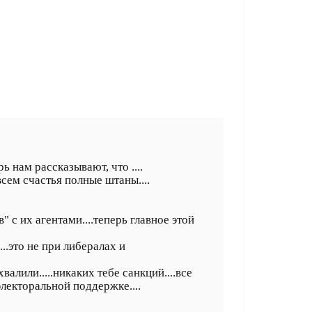
рь нам рассказывают, что ....
всем счастья полные штаны....
 с их агентами....теперь главное этой
...это не при либералах и
алили.....никаких тебе санкций....все
электоральной поддержке....