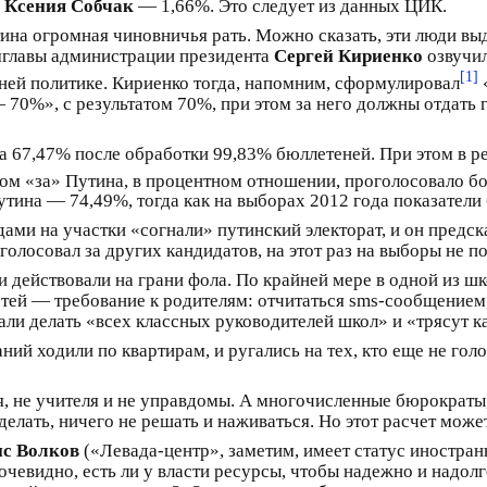
,
Ксения Собчак
— 1,66%. Это следует из данных ЦИК.
ина огромная чиновничья рать. Можно сказать, эти люди вы
амглавы администрации президента
Сергей Кириенко
озвучил
[1]
ней политике. Кириенко тогда, напомним, сформулировал
 70%», с результатом 70%, при этом за него должны отдать 
ла 67,47% после обработки 99,83% бюллетеней. При этом в 
этом «за» Путина, в процентном отношении, проголосовало б
утина — 74,49%, тогда как на выборах 2012 года показатели
вдами на участки «согнали» путинский электорат, и он пред
 голосовал за других кандидатов, на этот раз на выборы не п
действовали на грани фола. По крайней мере в одной из ш
тей — требование к родителям: отчитаться sms-сообщением,
зали делать «всех классных руководителей школ» и «трясут 
ий ходили по квартирам, и ругались на тех, кто еще не гол
, не учителя и не управдомы. А многочисленные бюрократы
делать, ничего не решать и наживаться. Но этот расчет может
с Волков
(«Левада-центр», заметим, имеет статус иностран
очевидно, есть ли у власти ресурсы, чтобы надежно и надол