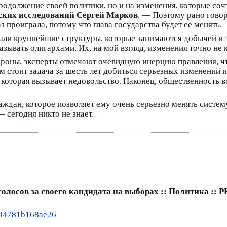
родолжение своей политики, но и на изменения, которые соч
еских исследований Сергей Марков
. — Поэтому рано говор
 проиграла, потому что глава государства будет ее менять.
рали крупнейшие структуры, которые занимаются добычей и
называть олигархами. Их, на мой взгляд, изменения точно не 
тороны, эксперты отмечают очевидную инерцию правления, чт
 стоит задача за шесть лет добиться серьезных изменений и
, которая вызывает недовольство. Наконец, общественность 
аждан, которое позволяет ему очень серьезно менять систем
— сегодня никто не знает.
олосов за своего кандидата на выборах :: Политика :: 
a794781b168ae26