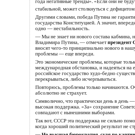
года негативные тренды». «Если они не буду
стабильной, может столкнуться с дефицито
Другими словами, победа Путина не гаранти
государства Конституцией. А значит, вперед
одно — нестабильность.
— Мы не знает ни нового состава кабмина, 
Владимира Путина, — отмечает
президент 
вносят чего-то принципиально нового в наш
проблемы — еще впереди.
Это экономические проблемы, которые только
международная обстановка, и надеяться на 
российское государство худо-бедно сущест
перекрываться, либо исчерпываться.
Повторюсь, проблемы только начинаются. Оч
абсолютно не страхует.
Символично, что практически день в день —
высокая поддержка. «За» сохранение Совет
совпадают с нынешними выборами.
Так вот, СССР эта поддержка не сильно помо
когда хороший политический результат не с
— Но высшая бюрократия, судя по картин