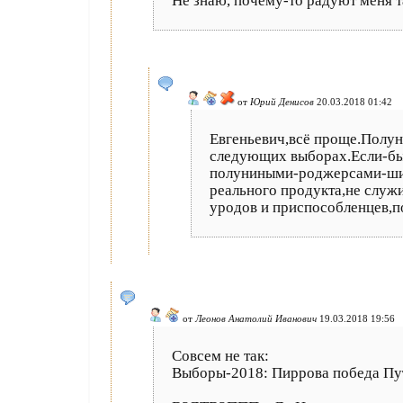
Не знаю, почему-то радуют меня так
от
Юрий Денисов
20.03.2018 01:42
Евгеньевич,всё проще.Полуни
следующих выборах.Если-бы 
полуниными-роджерсами-шип
реального продукта,не слу
уродов и приспособленцев,п
от
Леонов Анатолий Иванович
19.03.2018 19:56
Совсем не так:
Выборы-2018: Пиррова победа Пу