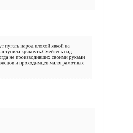
т пугать народ плохой явкой на
аступила крякнуть.Смейтесь над
гда не производивших своими руками
,лжецов и проходимцев,малограмотных