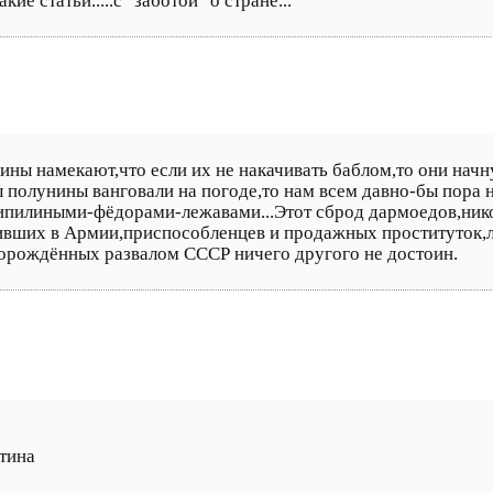
ие статьи.....с "заботой" о стране...
ны намекают,что если их не накачивать баблом,то они начну
полунины ванговали на погоде,то нам всем давно-бы пора н
илиными-фёдорами-лежавами...Этот сброд дармоедов,нико
живших в Армии,приспособленцев и продажных проституток
орождённых развалом СССР ничего другого не достоин.
тина