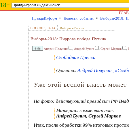
18+
ГЛАВ
ПравдаИнформ
≈
Новости, события
≈
Выборы-2018: П
19.03.2018
, 16:13
Выборы в России
Выборы-2018: Пиррова победа Путина
,
,
,
Андрей Полунин
Андрей Бунич
Сергей Марков
Свободная Пресса
Оригинал
Андрей Полунин , «Свобо
Уже этой весной власть может
На фото: действующий президент РФ Влад
Материал комментируют:
Андрей Бунич, Сергей Марков
Итак, после обработки 99% итоговых прото