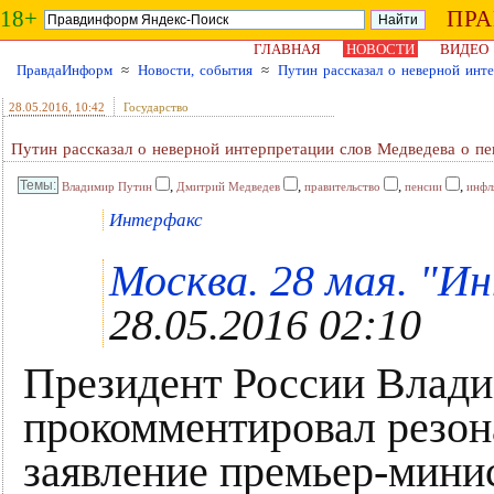
18+
ПР
ГЛАВНАЯ
НОВОСТИ
ВИДЕО
ПравдаИнформ
≈
Новости, события
≈
Путин рассказал о неверной инт
28.05.2016
, 10:42
Государство
Путин рассказал о неверной интерпретации слов Медведева о пе
,
,
,
,
Владимир Путин
Дмитрий Медведев
правительство
пенсии
инфл
Интерфакс
Москва. 28 мая. "Ин
28.05.2016 02:10
Президент России Влад
прокомментировал резон
заявление премьер-мини