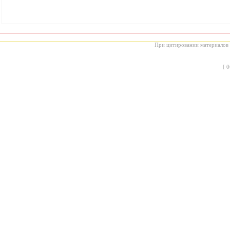
При цитировании материалов с
[
0