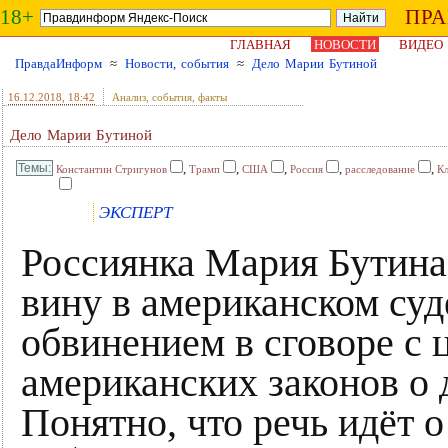
18+
ПР
ГЛАВНАЯ
НОВОСТИ
ВИДЕО
ПравдаИнформ
≈
Новости, события
≈
Дело Марии Бутиной
16.12.2018
, 18:42
Анализ, события, факты
Дело Марии Бутиной
,
,
,
,
,
Константин Стригунов
Трамп
США
Россия
расследование
К
ЭКСПЕРТ
Россиянка Мария Бутина
вину в американском суд
обвинением в сговоре с
американских законов о 
Понятно, что речь идёт о