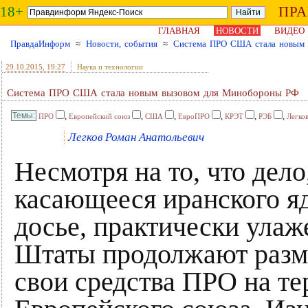
18+
ПР
ГЛАВНАЯ
НОВОСТИ
ВИДЕО
ПравдаИнформ
≈
Новости, события
≈
Система ПРО США стала новым
29.10.2015
, 19:27
Наука и технологии
Система ПРО США стала новым вызовом для Минобороны РФ
,
,
,
,
,
,
ПРО
Европейский союз
США
ЕвроПРО
КРЭТ
РЭБ
Легко
Легков Роман Анатольевич
Несмотря на то, что дело
касающееся иранского я
досье, практически улаж
Штаты продолжают разм
свои средства ПРО на т