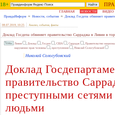
18+
ПР
ГЛАВНАЯ
НОВОСТИ
ВИДЕО
ПравдаИнформ
≈
Новости, события
≈
Доклад Госдепа обвиняет правит
08.07.2019
, 10:25
Анализ, события, факты
Доклад Госдепа обвиняет правительство Сарраджа в Ливии в то
,
,
,
,
,
Ливия
Доклад
Госдеп
США
Саррадж
Правительство национа
,
,
нарушение прав человека
преступления
Николай Сологубовский
Николай Сологубовский
Доклад Госдепартам
правительство Сарра
преступными сетями 
людьми