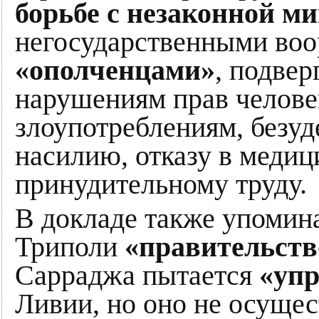
борьбе с незаконной м
негосударственными во
«ополченцами»
, подве
нарушениям прав челове
злоупотреблениям, безу
насилию, отказу в меди
принудительному труду.
В докладе также упомина
Триполи
«правительств
Сарраджа пытается
«упр
Ливии, но оно не осущес