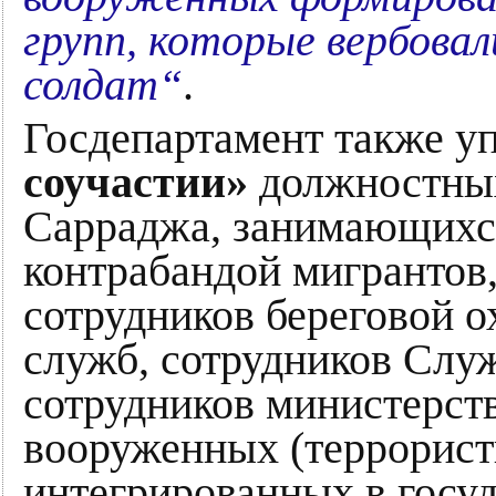
групп, которые вербовал
солдат“
.
Госдепартамент также у
соучастии»
должностных
Сарраджа, занимающихс
контрабандой мигрантов
сотрудников береговой 
служб, сотрудников Слу
сотрудников министерст
вооруженных (террорист
интегрированных в госу