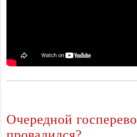
Очередной госперев
провалился?