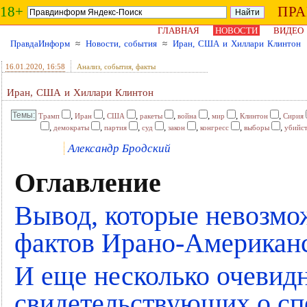
18+
ПР
ГЛАВНАЯ
НОВОСТИ
ВИДЕО
ПравдаИнформ
≈
Новости, события
≈
Иран, США и Хиллари Клинтон
16.01.2020
, 16:58
Анализ, события, факты
Иран, США и Хиллари Клинтон
,
,
,
,
,
,
,
Трамп
Иран
США
ракеты
война
мир
Клинтон
Сирия
,
,
,
,
,
,
,
демократы
партия
суд
закон
конгресс
выборы
убийс
Александр Бродский
Оглавление
Вывод, которые невозмо
фактов Ирано-Американс
И еще несколько очевид
свидетельствующих о сп