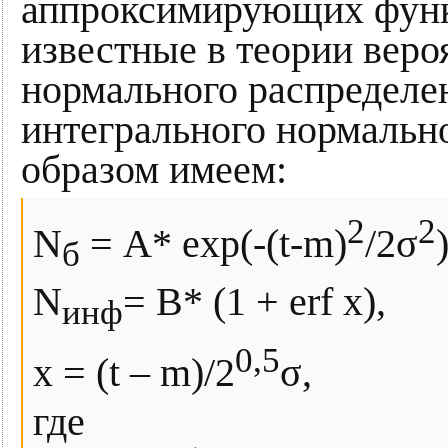
аппроксимирующих функ
известные в теории вер
нормального распределе
интегрального нормальн
образом имеем:
2
2
N
= A* exp(-(t-m)
/2σ
)
б
N
= B* (1 + erf x),
инф
0,5
x = (t – m)/2
σ,
где