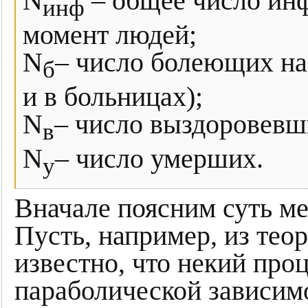
N
– общее число ин
инф
момент людей;
N
– число болеющих на
б
и в больницах);
N
– число выздоровевш
в
N
– число умерших.
у
Вначале поясним суть ме
Пусть, например, из тео
известно, что некий проц
параболической зависимо