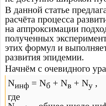
В данной статье предла
расчёта процесса развит
на аппроксимации подх
полученных эксперимен
этих формул и выполняе
развития эпидемии.
Начнём с очевидного ур
N
= N
+ N
+ N
,
инф
б
в
у
где