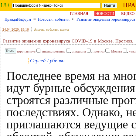
18+
ПР
ГЛАВНАЯ
НОВОСТИ
ВИДЕО
ПравдаИнформ
≈
Новости, события
≈
Развитие эпидемии коронавируса
24.04.2020
, 19:16
Анализ, события, факты
Развитие эпидемии коронавируса COVID-19 в Москве. Прогноз.
,
,
,
,
,
коронавирус
инфицирование
эпидемия
прогноз
Москва
чело
Сергей Губенко
Последнее время на мно
идут бурные обсуждения
строятся различные прог
последствиях. Однако, не
приглашаются ведущие с