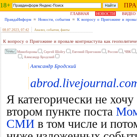
18+
ПР
ГЛАВНАЯ
НОВОСТИ
ВИДЕО
ПравдаИнформ
≈
Новости, события
≈
К вопросу о Пригожине и провал
08.07.2023
, 07:42
Анализ, события, факты
К вопросу о Пригожине и провале контрнаступа как геополитич
,
,
,
,
Минобороны
Сергей Шойгу
Евгений Пригожин
Россия
ЧВК
,
Александр Бродский
Александр Бродский
abrod.livejournal.co
Я категорически не хочу
втором пункте поста
Мом
СМИ
в том числе и потом
ниже изложенных событи