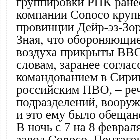
группировки РПК ране
компании Conoco круп
провинции Дейр-эз-Зор
Зная, что обороняющие
воздуха прикрыты ВВС
словам, заранее соглас
командованием в Сири
российским ПВО, – ре
подразделений, воору
и это ему было обещан
В ночь с 7 на 8 феврал
завод Conoco. Пентаго