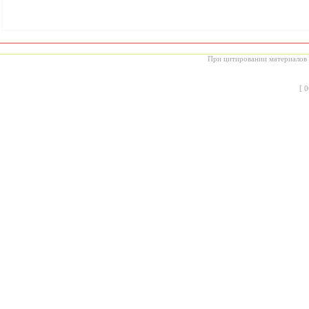
При цитировании материалов с
[
0