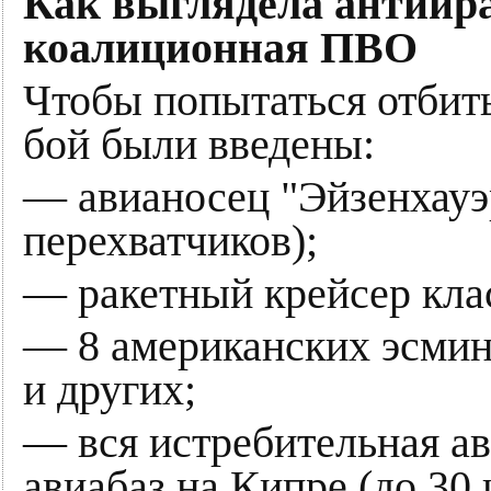
Как выглядела антиира
коалиционная ПВО
Чтобы попытаться отбит
бой были введены:
— авианосец "Эйзенхауэр
перехватчиков);
— ракетный крейсер кла
— 8 американских эсмин
и других;
— вся истребительная а
авиабаз на Кипре (до 30