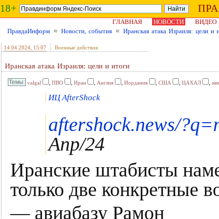
18+
ПР
ГЛАВНАЯ
НОВОСТИ
ВИДЕО
ПравдаИнформ
≈
Новости, события
≈
Иранская атака Израиля: цели и 
14.04.2024
, 15:07
Военные действия
Иранская атака Израиля: цели и итоги
,
,
,
,
,
,
,
valgal
ПВО
Иран
Англия
Иордания
США
ЦАХАЛ
ав
ИЦ AfterShock
aftershock.news/?q=
Апр/24
Иранские штабисты наме
только две конкретные в
— авиабазу Рамон