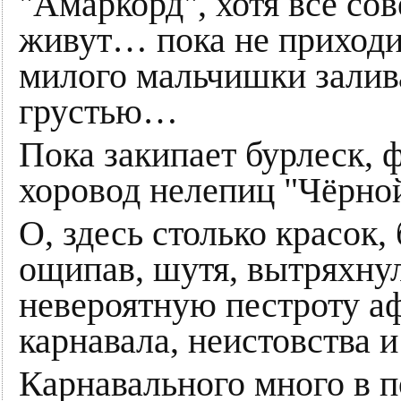
"Амаркорд", хотя всё со
живут… пока не приходи
милого мальчишки залив
грустью…
Пока закипает бурлеск, 
хоровод нелепиц "Чёрно
О, здесь столько красок,
ощипав, шутя, вытряхнул
невероятную пестроту аф
карнавала, неистовства 
Карнавального много в 