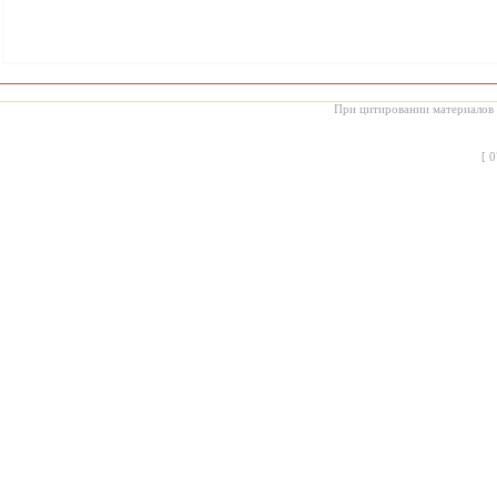
При цитировании материалов с
[
0