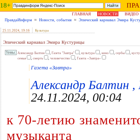
18+
ПР
ГЛАВНАЯ
НОВОСТИ
ВИДЕО
ПравдаИнформ
≈
Новости, события
≈
Эпический карнавал Эмира Куст
25.11.2024
, 19:16
Культура
Эпический карнавал Эмира Кустурицы
,
,
,
,
,
Александр Балтин
Газета "Завтра"
культура
кино
сербы
куст
,
,
,
семья
смерть
человечество
Газета «Завтра»
Газета «Завтра»
Александр Балтин , 
24.11.2024, 00:04
к 70-летию знаменит
музыканта