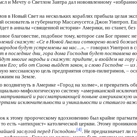
ысл и Мечту о Светлом Завтра дал новоявленному «избранн
мов в Новый Свет на нескольких кораблях прибыла целая экс
щий основатель и губернатор Массачусетса Джон Уинтроп. Е
йдет в анналы «священной истории» Америки, но станет, без
овое благовестие, подобное тому, которое сам Бог принес н
колений скажут: «Се в Новой Англии сотворено волей божие
х народов будут устремлены на нас…»
, – говорил Уинтроп в 
т в последние дни, гора дома Господня будет поставлена во
дут многие народы и скажут: придите, и взойдем на гору Г
ям Его; ибо от Сиона выйдет закон, и слово Господне — и
ную мессианскую цель предприятия отцов-пилигримов, – осн
ожиим на Земле.
о воздвигнуть в Америке «Город на холме», и превратить об
нциально-мифологическую систему «американской исключит
ссматривавшей и рассматривающей поныне американскую и
чертами исключительности и уникальности и ставшего ва
ок к этому пророческому вдохновению был крайне прагмати
 то есть «антихрист» католической церкви. Этому проникно
[4]
айшей заслугой перед Господом»
. Не предназначает ли г