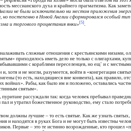
 – рефлексия «Города на холме» могла быть ответом на это
ость мессианского духа и крайнего прагматизма. Как замет
Англии не были исключительно ни местом приложения энер
, но постепенно в Новой Англии сформировался особый тип
[5]
зма и торгового процветания янки»
.
 налаживать сложные отношения с крестьянскими низами, 
вятым» приходилось иметь дело не только с олигархами, к
ибывавшими с кораблями переселенцев, но ещ` и с местным
, хотя и не могли, разумеется, войти в «конгрегации святых
гены (то есть, находящиеся вне конвента), как правило, о
 войнах». Рабы, как было им и положено, оставались частн
стинным святым».
 пуритане рассуждали так: когда человек пребывал праведн
н пал и утратил божественное руководство, ему стало потреб
ом должны лучшие – то есть святые. Как же узнать святых, 
ния и находятся в руках Бога и не могут быть известны чел
ников. Первые – это те истинно возрожденные, кто прошел «