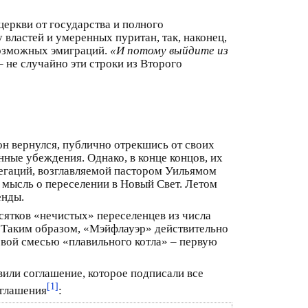
еркви от государства и полного
 властей и умеренных пуритан, так, наконец,
возможных эмиграций.
«И потому выйдите из
 – не случайно эти строки из Второго
он вернулся, публично отрекшись от своих
нные убеждения. Однако, в конце концов, их
регаций, возглавляемой пастором Уильямом
мысль о переселении в Новый Свет. Летом
енды.
сятков «нечистых» переселенцев из числа
. Таким образом, «Мэйфлауэр» действительно
овой смесью «плавильного котла» – первую
вили соглашение, которое подписали все
[1]
оглашения
: