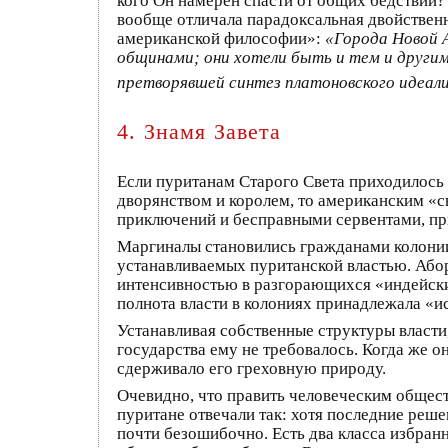
кого Он намерен спасти от общих бедствий?
вообще отличала парадоксальная двойственн
американской философии»:
«Города Новой 
общинами; они хотели быть и тем и другим
претворявшей синтез платоновского идеали
4. Знамя Завета
Если пуританам Старого Света приходилось
дворянством и королем, то американским «с
приключений и бесправными сервентами, пр
Маргиналы становились гражданами колонии и
устанавливаемых пуританской властью. Абори
интенсивностью в разгорающихся «индейских
полнота власти в колониях принадлежала «и
Устанавливая собственные структуры власти,
государства ему не требовалось. Когда же о
сдерживало его греховную природу.
Очевидно, что править человеческим обществ
пуритане отвечали так: хотя последние реше
почти безошибочно. Есть два класса избран