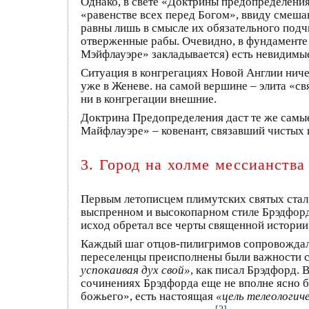
Однако, в свете «Доктрины предопределения
«равенстве всех перед Богом», ввиду смешан
равны лишь в смысле их обязательного подч
отверженные рабы. Очевидно, в фундаменте
Мэйфлауэре» закладывается) есть невидимые
Ситуация в конгрегациях Новой Англии ниче
уже в Женеве. на самой вершине – элита «с
ни в конгрегации внешние.
Доктрина Предопределения даст те же самые
Майфлауэре» – ковенант, связавший чистых 
3. Город на холме мессианства
Первым летописцем плимутских святых стал
выспренном и высокопарном стиле Брэдфорд 
исход обретал все черты священной истории
Каждый шаг отцов-пилигримов сопровождал
переселенцы преисполнены были важности 
успокаивая дух свой»
, как писал Брэдфорд.
сочинениях Брэдфорда еще не вполне ясно б
божьего», есть настоящая
«цель телеологич
[2]