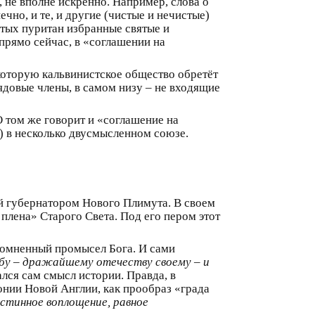
 не вполне искренно. Например, слова о
чно, и те, и другие (чистые и нечистые)
стых пуритан избранные святые и
рямо сейчас, в «соглашении на
которую кальвинистское общество обретёт
ядовые члены, в самом низу – не входящие
О том же говорит и «соглашение на
) в несколько двусмысленном союзе.
й губернатором Нового Плимута. В своем
плена» Старого Света. Под его пером этот
сомненный промысел Бога. И сами
небу – дражайшему отечеству своему – и
лся сам смысл истории. Правда, в
онии Новой Англии, как прообраз «града
истинное воплощение, равное