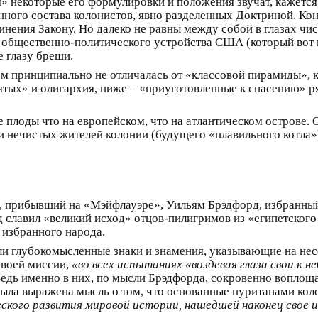
» некоторые его формулировки и положения звучат, кажется,
ного состава колонистов, явно разделенных Доктриной. Коне
инения Закону. Но далеко не равны между собой в глазах чи
 общественно-политического устройства США (который вот п
 глазу бреши.
м принципиально не отличалась от «классовой пирамиды», 
вятых» и олигархия, ниже – «приуготовленные к спасению» р
 плоды что на европейском, что на атлантическом острове. 
и нечистых жителей колонии (будущего «плавильного котла»
, прибывший на «Мэйфлауэре», Уильям Брэдфорд, избранны
славил «великий исход» отцов-пилигримов из «египетского 
 избранного народа.
и глубокомысленные знаки и знамения, указывающие на не
своей миссии,
«во всех испытаниях «воздевая глаза свои к 
 Ведь именно в них, по мысли Брэдфорда, сокровенно воплоща
ыла выражена мысль о том, что основанные пуританами кол
еского развития мировой истории, нашедшей наконец свое 