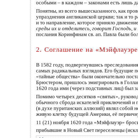
особыми – в каждом – законами есть лишь д
Понятны, из всего вышесказанного, как про
упразднения англиканской церкви; так и то 
и то направление, которое приняло движени
среды их и отделитесь, говорит Господь, и 
послания Коринфянам св. ап. Павла были бо
2. Соглашение на «Мэйфлауэре
В 1582 году, подвергнувшись преследования
самых радикальных взглядов. Его будущие по
«тайные общества» были окончательно поста
Брюстером, пришлось эмигрировать в Голла
1620 года ими (через подставных лиц) был з
Помимо четырех десятков «святых», руковод
обычного сброда искателей приключений и п
(в духе пуританских аллюзий) являл собой 
живую клетку будущей Америки, её первичн
11 (21) ноября 1620 года «Мэйфлауэр» бро
прибывшие в Новый Свет переселенцы (исклю