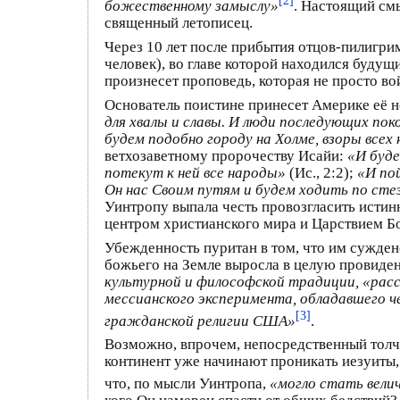
божественному замыслу»
. Настоящий см
священный летописец.
Через 10 лет после прибытия отцов-пилигри
человек), во главе которой находился буду
произнесет проповедь, которая не просто во
Основатель поистине принесет Америке её н
для хвалы и славы. И люди последующих по
будем подобно городу на Холме, взоры все
ветхозаветному пророчеству Исайи:
«И буде
потекут к ней все народы»
(Ис., 2:2);
«И пой
Он нас Своим путям и будем ходить по стез
Уинтропу выпала честь провозгласить истин
центром христианского мира и Царствием Б
Убежденность пуритан в том, что им сужден
божьего на Земле выросла в целую провиде
культурной и философской традиции, «ра
мессианского эксперимента, обладавшего 
[3]
гражданской религии США»
.
Возможно, впрочем, непосредственный толч
континент уже начинают проникать иезуиты,
что, по мысли Уинтропа,
«могло стать велич