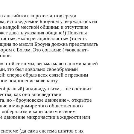
а английских «протестантов среди
тва, исповедуемое Броуном утверждалось на
ь каждой местной общины; и отсутствие
ожет давать указания общине!) Понятны
тисты», «конгрегационалисты» (то есть
щина по мысли Броуна должна представлять
ором с Богом. Это согласие («ковенант» –
онов.
м» этой системы, весьма мало напоминавшей
ми, это был довольно своеобразный
й: сперва обрыв всех связей с прежним
ное подчинение ковенанту.
еобразный) индивидуализм, – не составит
ства, как оно впоследствии
га, но «броуновское движение», открытое
ение в микромире того общественного
 либерализм и капитализм в своем
ое движение микрочастиц в жидкости или
истеме (да сама система штатов с их