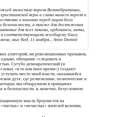
божьей милостью короля Великобритании,
 христианской веры и славы нашего короля и
ственно и взаимно перед лицом бога
 и безопасности, а также для достижения
наковые для всех законы, ордонансы, акты,
и и соответствующими всеобщему благу
на, мыс Код, 11 ноября... Anno Domini
ских аллегорий, ни революционных призывов,
 однако, обещание «следовать и
остью. Сугубо демократический (и
словах «в то или иное время») создают
 уступить место иной власти, оказавшейся
ском духе, где религиозные, политические и
, которых мы обнаружили в принципах
е и безопасности; и, конечно, безусловном
низационную мысль броунистов на
х «чистых» и «нечистых» жителей колонии,