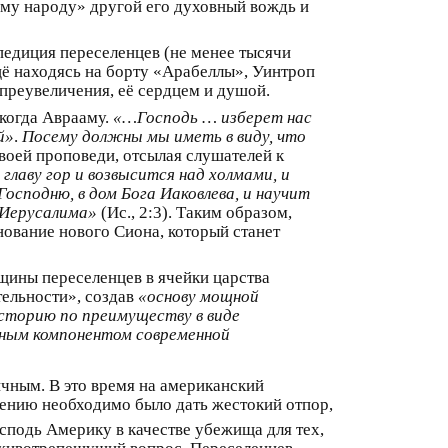
ому народу» другой его духовный вождь и
педиция переселенцев (не менее тысячи
щё находясь на борту «Арабеллы», Уинтроп
 преувеличения, её сердцем и душой.
екогда Аврааму.
«…Господь … изберет нас
й»
.
Посему должны мы иметь в виду, что
своей проповеди, отсылая слушателей к
 главу гор и возвысится над холмами, и
осподню, в дом Бога Иаковлева, и научит
з Иерусалима»
(Ис., 2:3). Таким образом,
ование нового Сиона, который станет
щины переселенцев в ячейки царства
ельности», создав
«основу мощной
сторию по преимуществу в виде
жным компонентом современной
чным. В это время на американский
вению необходимо было дать жестокий отпор,
осподь Америку в качестве убежища для тех,