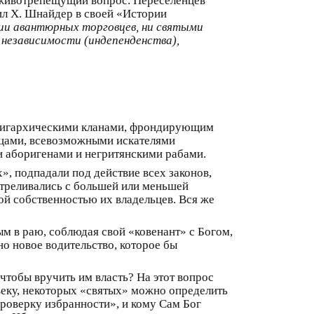
т животрепещущий вопрос. Переселенцев
ил Х. Шнайдер в своей «Истории
гии авантюрных торговцев, ни святыми
 независимости (индепенденства),
олигархическими кланами, фрондирующим
упцами, всевозможными искателями
и аборигенами и негритянскими рабами.
», подпадали под действие всех законов,
тстреливались с большей или меньшей
ой собственностью их владельцев. Вся же
ым в раю, соблюдая свой «ковенант» с Богом,
но новое водительство, которое бы
чтобы вручить им власть? На этот вопрос
овеку, некоторых «святых» можно определить
проверку избранности», и кому Сам Бог