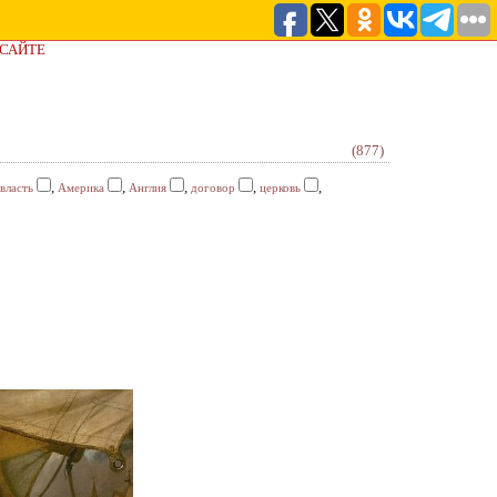
 САЙТЕ
(877)
,
,
,
,
,
власть
Америка
Англия
договор
церковь