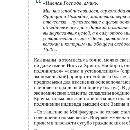
«Именем Господа, аминь.
Мы, нижеподписавшиеся, верноподданны
Франции и Ирландии, защитника веры и 
отечества – путешествие с целью осно
объединяемся в гражданский политичес
вышеуказанных целей, а в силу этого м
установления и учреждения, которые в
колонии и которым мы обещаем следоват
1620».
Как видим, в этом весьма точно, можно ска
ни даже имени Иисуса Христа. Наоборот, оно
подчиняться» «актам и установлениям» (спр
экономический) приоритет «общего блага», 
предпосылки для изменения основополагающи
наиболее подходящей «общему благу»). В до
экономические элементы сплавлены воедино.
Броуна, только выглядят они несколько инач
подчинении индивида высшей силе Закона и
«Соглашение на Мэйфлауэре» не только ста
совершенно новый виток. Впервые «ковенант
причем в плоскости сугубо гражданских и 