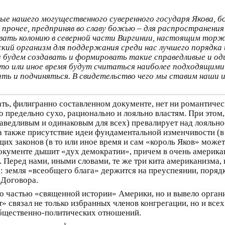
е нашего могущественного суверенного государя Якова, 
прочее, предприняв во славу божью – для распространения
вать колонию в северной части Виргинии, настоящим торже
кий организм для поддержания среди нас лучшего порядка
ы будем создавать и формировать такие справедливые и оди
 то или иное время будут считаться наиболее подходящим
ь и подчиняться. В свидетельство чего мы ставим наши име
зать, филигранно составленном документе, нет ни романтиче
 предельно сухо, рационально и лояльно властям. При этом,
аведливым и одинаковым для всех) превалирует над лояльн
а также присутствие идеи фундаментальной изменчивости (в 
х законов (в то или иное время и сам «король Яков» может
кументе дышит «дух демократии», причем в очень американ
 Перед нами, иными словами, те же три кита американизма
е: земля «всеобщего блага» держится на преуспеянии, порядк
 Договора.
ло частью «священной истории» Америки, но и вывело орга
» связал не только избранных членов конгрегации, но и все
общественно-политических отношений.