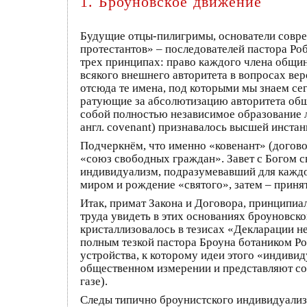
1. Броуновское движение
Будущие отцы-пилигримы, основатели совре
протестантов» – последователей пастора Ро
трех принципах: право каждого члена общин
всякого внешнего авторитета в вопросах ве
отсюда те имена, под которыми мы знаем сег
ратующие за абсолютизацию авторитета общ
собой полностью независимое образование л
англ. covenant) признавалось высшей инстан
Подчеркнём, что именно «ковенант» (догов
«союз свободных граждан». Завет с Богом 
индивидуализм, подразумевавший для каждо
миром и рождение «святого», затем – принят
Итак, примат Закона и Договора, принципиа
труда увидеть в этих основаниях броуновск
кристаллизовалось в тезисах «Декларации н
полным тезкой пастора Броуна ботаником Ро
устройства, к которому идеи этого «индиви
общественном измерении и представляют соб
газе).
Следы типично броунистского индивидуализ