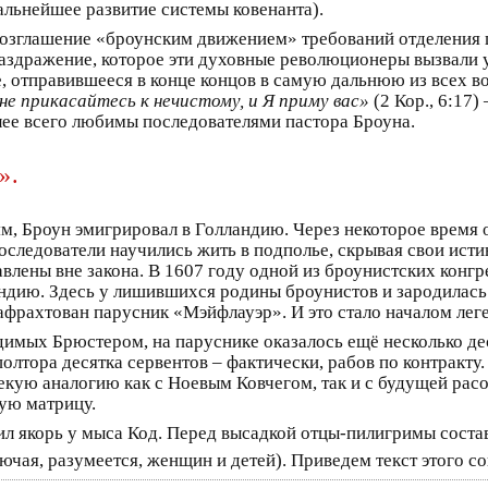
альнейшее развитие системы ковенанта).
возглашение «броунским движением» требований отделения ц
раздражение, которое эти духовные революционеры вызвали у
е, отправившееся в конце концов в самую дальнюю из всех 
не прикасайтесь к нечистому, и Я приму вас»
(2 Кор., 6:17)
лее всего любимы последователями пастора Броуна.
».
м, Броун эмигрировал в Голландию. Через некоторое время 
следователи научились жить в подполье, скрывая свои исти
влены вне закона. В 1607 году одной из броунистских конг
ндию. Здесь у лишившихся родины броунистов и зародилась 
афрахтован парусник «Мэйфлауэр». И это стало началом лег
имых Брюстером, на паруснике оказалось ещё несколько де
олтора десятка сервентов – фактически, рабов по контракту
некую аналогию как с Ноевым Ковчегом, так и с будущей рас
ую матрицу.
сил якорь у мыса Код. Перед высадкой отцы-пилигримы соста
чая, разумеется, женщин и детей). Приведем текст этого с