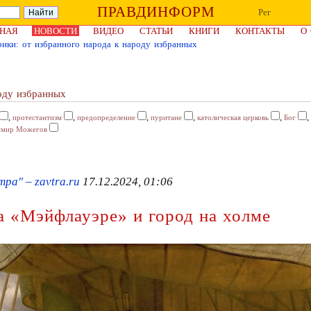
ПРАВДИНФОРМ
Рег
НАЯ
НОВОСТИ
ВИДЕО
СТАТЬИ
КНИГИ
КОНТАКТЫ
О
ики: от избранного народа к народу избранных
оду избранных
,
,
,
,
,
,
протестантизм
предопределение
пуритане
католическая церковь
Бог
имир Можегов
ра" – zavtra.ru
17.12.2024, 01:06
а «Мэйфлауэре» и город на холме