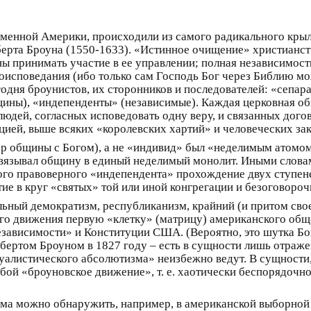
менной Америки, происходили из самого радикального крыл
берта Броуна (1550-1633). «Истинное очищение» христианс
ы принимать участие в ее управлении; полная независимост
роисповедания (ибо только сам Господь Бог через Библию м
одня броунистов, их сторонников и последователей: «сепара
ины), «индепенденты» (независимые). Каждая церковная об
юдей, согласных исповедовать одну веру, и связанных догов
цией, выше всяких «королевских хартий» и человеческих зак
ор общины с Богом), а не «индивид» был «неделимым атомо
связывал общину в единый неделимый монолит. Иными слова
го правоверного «индепендента» прохождение двух ступене
ие в круг «святых» той или иной конгрегации и безоговороч
льный демократизм, республиканизм, крайний (и притом сво
ого движения первую «клетку» (матрицу) американского обще
езависимости» и Конституции США. (Вероятно, это шутка Бо
бертом Броуном в 1827 году – есть в сущности лишь отраж
дуалистического абсолютизма» неизбежно ведут. В сущности,
ой «броуновское движение», т. е. хаотически беспорядочн
ма можно обнаружить, например, в американской выборной с