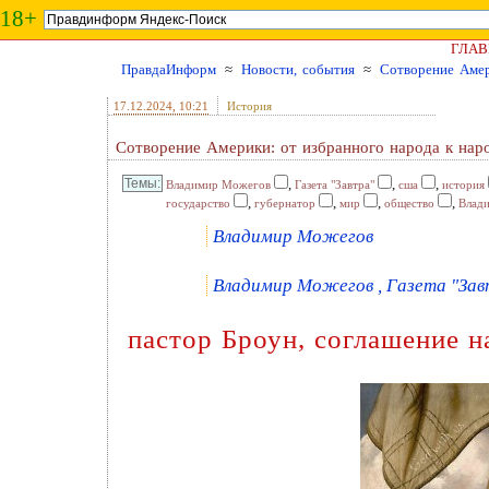
18+
ГЛАВ
ПравдаИнформ
≈
Новости, события
≈
Сотворение Амер
17.12.2024
, 10:21
История
Сотворение Америки: от избранного народа к нар
,
,
,
Владимир Можегов
Газета "Завтра"
сша
история
,
,
,
,
государство
губернатор
мир
общество
Влад
Владимир Можегов
Владимир Можегов , Газета "Завт
пастор Броун, соглашение н