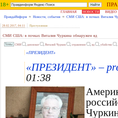
18+
ПР
ГЛАВНАЯ
НОВОСТИ
ВИДЕО
ПравдаИнформ
≈
Новости, события
≈
СМИ США: в почках Виталия Чу
28.02.2017
, 04:11
Преступления
СМИ США: в почках Виталия Чуркина обнаружен яд
,
,
,
,
,
,
СМИ
дипломат
Виталий Чуркин
отравление
яд
убийство
«ПРЕЗИДЕНТ»
«ПРЕЗИДЕНТ» – prez
01:38
Америк
россий
Чуркин