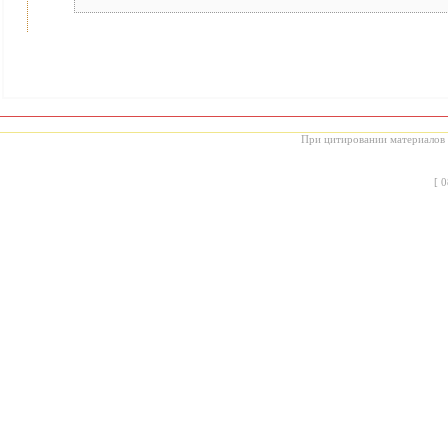
При цитировании материалов с
[
0