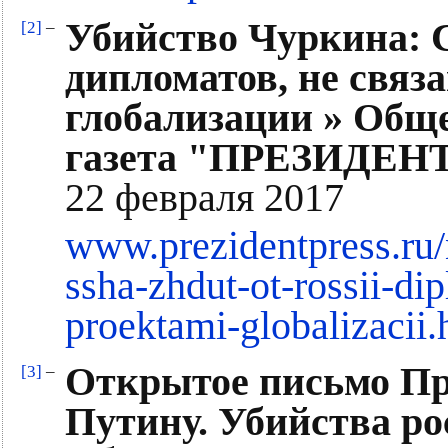
Убийство Чуркина: 
[2]
–
дипломатов, не связ
глобализации » Общ
газета "ПРЕЗИДЕН
22 февраля 2017
www.prezidentpress.ru
ssha-zhdut-ot-rossii-d
proektami-globalizacii.
Открытое письмо Пр
[3]
–
Путину. Убийства ро