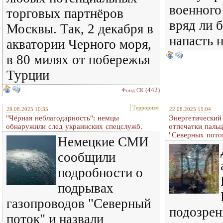
военного
торговых партнёров
вряд ли 
Москвы. Так, 2 декабря в
напасть 
акватории Черного моря,
в 80 милях от побережья
Турции
(442)
Фонд СК
Терроризм
28.08.2025 10:35
22.08.2025 15:04
"Чёрная неблагодарность": немцы
Энергетический
обнаружили след украинских спецслужб.
отпечатки пальц
"Северных пото
Немецкие СМИ
сообщили
подробности о
подрывах
газопроводов "Северный
подозрен
поток" и назвали