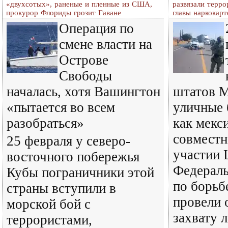
«двухсотых», раненые и пленные из США,
развязали терро
прокурор Флориды грозит Гаване
главы наркокарт
Операция по
смене власти на
Острове
Свободы
началась, хотя Вашингтон
штатов М
«пытается во всем
уличные 
разобраться»
как мекс
совместн
25 февраля у северо-
участии 
восточного побережья
Федераль
Кубы пограничники этой
по борьб
страны вступили в
провели 
морской бой с
захвату 
террористами,