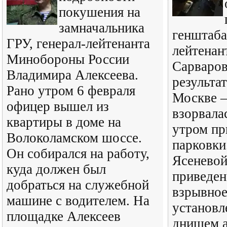
покушения на
замначальника
генштаба
ГРУ, генерал-лейтенанта
лейтенан
Минобороны России
Сарваров
Владимира Алексеева.
результат
Рано утром 6 февраля
Москве –
офицер вышел из
взорвала
квартиры в доме на
утром пр
Волоколамском шоссе.
парковки
Он собирался на работу,
Ясеневой
куда должен был
приведен
добраться на служебной
взрывное
машине с водителем. На
установл
площадке Алексеев
днищем а