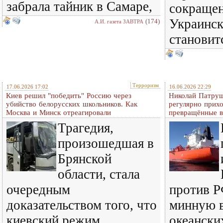
забрала тайник в Самаре,
сокраще
Украинск
(174)
А.И. газета ЗАВТРА
становит
Терроризм
17.06.2026 17:02
16.06.2026 22:29
Киев решил "победить" Россию через
Николай Патруш
убийство белорусских школьников. Как
регулярно прихо
Москва и Минск отреагировали
превращённые в
Трагедия,
произошедшая в
Брянской
области, стала
очередным
против 
доказательством того, что
минную в
киевский режим
океански