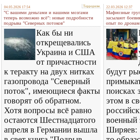
Терроризм
04.05.2026 17:54
22.03.2026 12:37
"С вашими деньгами и нашими мозгами
Мафиозные груп
теперь возможно всё": новые подробности
засылают боеви
подрыва "Северных потоков"
опыт по дронам
Как бы ни
открещевались
Украина и США
от причастности
к теракту на двух нитках
будут ры
газопровода "Северный
примыкат
поток", имеющиеся факты
поисках 
говорят об обратном.
этом в с
Хотя вопросы всё равно
российск
остаются Шестнадцатого
военный 
апреля в Германии вышла
Ширяев: 
в свет книга "Подрыв
то образ