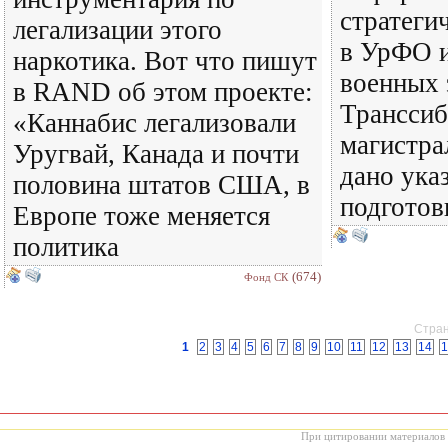
стратеги
легализации этого
в УрФО и
наркотика. Вот что пишут
военных 
в RAND об этом проекте:
Транссиб
«Каннабис легализовали
магистра
Уругвай, Канада и почти
дано ука
половина штатов США, в
подготов
Европе тоже меняется
политика
(674)
Фонд СК
Стран
1
2
3
4
5
6
7
8
9
10
11
12
13
14
1
При цитировании материалов с