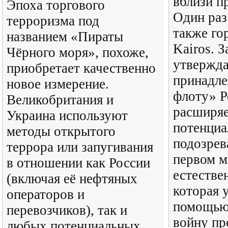
вблизи п
Эпоха торгового
Один раз
терроризма под
также го
названием «Пираты
Kairos. 
Чёрного моря», похоже,
утвержда
приобретает качественно
принадле
новое измерение.
флоту» Р
Великобритания и
расширяе
Украина используют
потенци
методы открытого
подозрев
террора или запугивания
первом м
в отношении как России
естестве
(включая её нефтяных
которая 
операторов и
помощью
перевозчиков), так и
войну пр
любых потенциальных