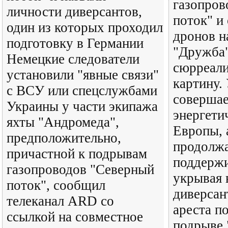
газопров
личности диверсантов,
поток" и
один из которых проходил
дронов н
подготовку в Германии
"Дружба"
Немецкие следователи
сюрреал
установили "явные связи"
картину.
с ВСУ или спецслужбами
совершае
Украины у части экипажа
энергети
яхты "Андромеда",
Европы, 
предположительно,
продолж
причастной к подрывам
поддержи
газопроводов "Северный
укрывая 
поток", сообщил
диверсан
телеканал ARD со
ареста п
ссылкой на совместное
подрыве