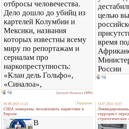
отбросы человечества.
дестабил
Дело дошло до убийц из
целью вы
картелей Колумбии и
российск
Мексики, названия
присутст
которых известны всему
время по
миру по репортажам и
Африканс
сериалам про
Министе
наркопреступность:
России
«Клан дель Гольфо»,
«Синалоа»,
(489)
Дмитрий Медведев
Терроризм
01.08.2025 11:23
14.07.2025 14:37
США намерены легализовать наркотики в
Ликвидированны
Европе
террорист пере
стратегических
В