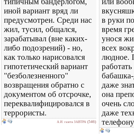
типичным бандерлогом,
или вооб
иной вариант вряд ли
вкусняшк
предусмотрен. Среди нас
в руки по
жил, тусил, общался,
время гр
зарабатывал (вне каких-
унося ж
либо подозрений) - но,
всех вокр
как только нарисовался
людное.
гипотетический вариант
работать
"безболезненного"
бабашка-
возвращения обратно с
даже знат
документом об отсрочке,
она преп
переквалифицировался в
очень сл
террористы.
даже тех
телефон
(546)
А.И. газета ЗАВТРА