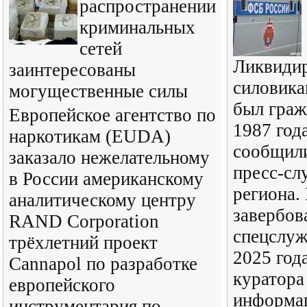
распространении
криминальных
сетей
Ликвиди
заинтересованы
силовика
могущественные силы
был граж
Европейское агентство по
1987 год
наркотикам (EUDA)
сообщил
заказало нежелательному
пресс-с
в России американскому
региона.
аналитическому центру
завербов
RAND Corporation
спецслуж
трёхлетний проект
2025 год
Cannapol по разработке
куратора
европейского
информа
инструментария по