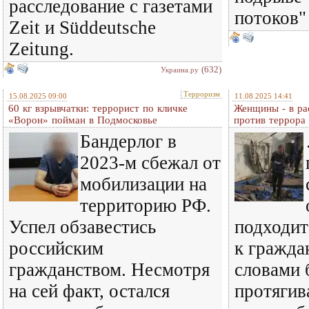
расследование с газетами
потоков"
Zeit и Süddeutsche
Zeitung.
(632)
Украина.ру
Терроризм
15.08.2025 09:00
11.08.2025 14:41
60 кг взрывчатки: террорист по кличке
Женщины - в ра
«Ворон» пойман в Подмосковье
против террора
Бандерлог в
2023-м сбежал от
мобилизации на
территорию РФ.
Успел обзавестись
подходит
российским
к гражда
гражданством. Несмотря
словами 
на сей факт, остался
протягив