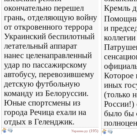
окончательно перешел
Кремль д
грань, отделяющую войну
Помощни
от откровенного террора
и предсе
Украинский беспилотный
коллегии
летательный аппарат
Патрушев
нанес целенаправленный
сенсацио
удар по пассажирскому
официаль
автобусу, перевозившему
Которое 
детскую футбольную
иных гос
команду из Белоруссии.
(только 
Юные спортсмены из
России!)
города Речица ехали на
было бы 
отдых в Геленджик.
полноценн
(195)
Украина.ру