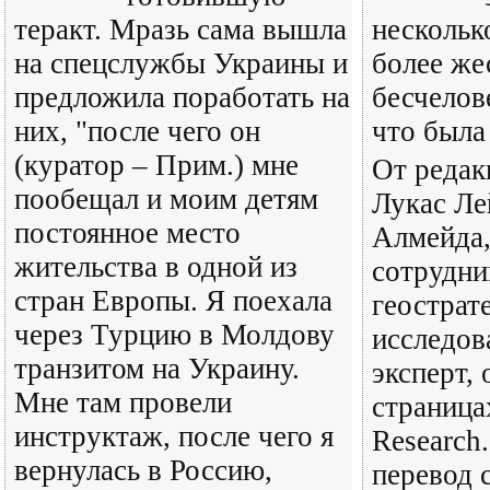
теракт. Мразь сама вышла
нескольк
на спецслужбы Украины и
более же
предложила поработать на
бесчелов
них, "после чего он
что была
(куратор – Прим.) мне
От редак
пообещал и моим детям
Лукас Ле
постоянное место
Алмейда,
жительства в одной из
сотрудни
стран Европы. Я поехала
геострат
через Турцию в Молдову
исследов
транзитом на Украину.
эксперт,
Мне там провели
страница
инструктаж, после чего я
Research
вернулась в Россию,
перевод 