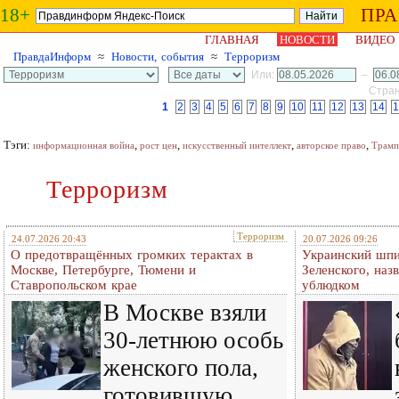
18+
ПР
ГЛАВНАЯ
НОВОСТИ
ВИДЕО
ПравдаИнформ
≈
Новости, события
≈
Терроризм
Или:
–
Стран
1
2
3
4
5
6
7
8
9
10
11
12
13
14
1
Тэги:
,
,
,
,
информационная война
рост цен
искусственный интеллект
авторское право
Трамп
Терроризм
Терроризм
24.07.2026 20:43
20.07.2026 09:26
О предотвращённых громких терактах в
Украинский шпи
Москве, Петербурге, Тюмени и
Зеленского, наз
Ставропольском крае
ублюдком
В Москве взяли
30-летнюю особь
женского пола,
готовившую