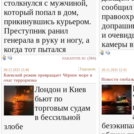
столкнулся с мужчиной,
сообщил 
который попал в дом,
правоохр
прикинувшись курьером.
допрашив
Преступник ранил
и очевид
генерала в руку и ногу, а
камеры в
когда тот пытался
(384)
НАКАНУНЕ.RU
Терроризм
06.12.2025 15:46
30.11.2025 12:31
Киевский режим превращает Чёрное море в
Новости глобал
очаг терроризма
Лондон и Киев
бьют по
торговым судам
в бессильной
безэкипа
злобе