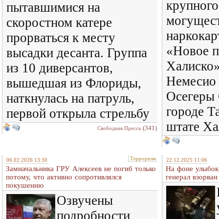
крупного
пытавшимися на
могущес
скоростном катере
наркокар
прорваться к месту
«Новое п
высадки десанта. Группа
Халиско»
из 10 диверсантов,
Немесио
вышедшая из Флориды,
Осегеры 
наткнулась на патруль,
городе Та
первой открыла стрельбу
штате Ха
(341)
Свободная Пресса
Терроризм
06.02.2026 13:30
22.12.2025 11:06
Замначальника ГРУ Алексеев не погиб только
На фоне улыбок
потому, что активно сопротивлялся
генерал взорван
покушению
Озвучены
подробности