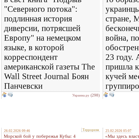
"Северного потока":
украинцы
подлинная история
стране, 
диверсии, потрясшей
бесконеч
Европу" на немецком
война, п
языке, в которой
обострен
корреспондент
23 году.
американской газеты The
пришла к
Wall Street Journal Боян
кучей ме
Панчевски
группиро
(298)
Украина.ру
Терроризм
26.02.2026 09:46
25.02.2026 05:07
Морской бой у побережья Кубы: 4
«Мы здесь власт