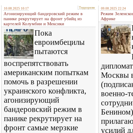
Терроризм
10.08.2025 10:17
09.08.2025 22:24
Агонизирующий бандеровский режим в
Режим Зеленско
панике рекрутирует на фронт убийц из
Африке
картелей Колумбии и Мексики
Пока
евроимбецилы
пытаются
воспрепятствовать
дипломат
американским попыткам
Москвы в
помочь в разрешении
(подписа
украинского конфликта,
военно-т
агонизирующий
сотрудни
бандеровский режим в
Бенином)
панике рекрутирует на
прилагаю
фронт самые мерзкие
усилий д