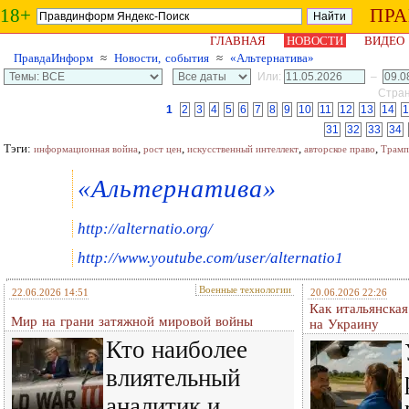
18+
ПР
ГЛАВНАЯ
НОВОСТИ
ВИДЕО
ПравдаИнформ
≈
Новости, события
≈
«Альтернатива»
Или:
–
Стран
1
2
3
4
5
6
7
8
9
10
11
12
13
14
1
31
32
33
34
Тэги:
,
,
,
,
информационная война
рост цен
искусственный интеллект
авторское право
Трамп
«Альтернатива»
http://alternatio.org/
http://www.youtube.com/user/alternatio1
Военные технологии
22.06.2026 14:51
20.06.2026 22:26
Как итальянска
Мир на грани затяжной мировой войны
на Украину
Кто наиболее
влиятельный
аналитик и