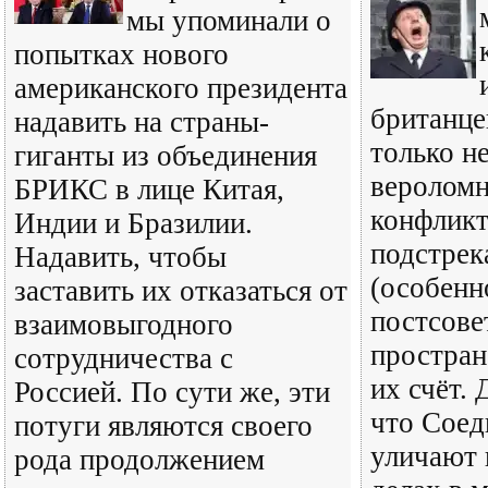
мы упоминали о
попытках нового
американского президента
британце
надавить на страны-
только не
гиганты из объединения
вероломн
БРИКС в лице Китая,
конфликт
Индии и Бразилии.
подстрек
Надавить, чтобы
(особенн
заставить их отказаться от
постсове
взаимовыгодного
простран
сотрудничества с
их счёт. 
Россией. По сути же, эти
что Сое
потуги являются своего
уличают 
рода продолжением