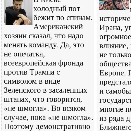
холодный пот
бежит по спинам.
историче
Американский
Ирана, у
хозяин сказал, что надо
огромное
менять команду. Да, это
влияние,
не опечатка,
не тольк
всеевропейская фронда
общества
против Трампа с
Европе. 
символом в виде
предстал
Зеленского в засаленных
и самобы
штанах, что говорится,
государс
«не шмогла». Во всяком
многие н
случае, пока «не шмогла».
из ряда 
Поэтому демонстративно
Ближнего