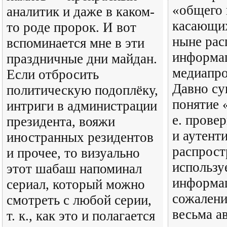
«общего 
аналитик и даже в каком-
касающих
то роде пророк. И вот
ныне рас
вспоминается мне в эти
информа
праздничные дни майдан.
медиапро
Если отбросить
Давно су
политическую подоплёку,
понятие 
интриги в администрации
е. прове
президента, вояжи
и аутент
иностранных резидентов
распрост
и прочее, то визуально
использу
этот шабаш напоминал
информац
сериал, который можно
сожалени
смотреть с любой серии,
весьма а
т. к., как это и полагается