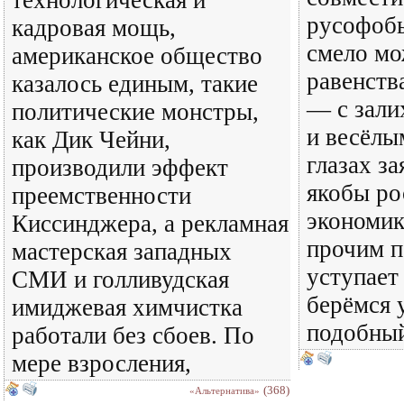
технологическая и
русофобы
кадровая мощь,
смело мо
американское общество
равенств
казалось единым, такие
— с зали
политические монстры,
и весёлы
как Дик Чейни,
глазах за
производили эффект
якобы ро
преемственности
экономик
Киссинджера, а рекламная
прочим п
мастерская западных
уступает
СМИ и голливудская
берёмся 
имиджевая химчистка
подобны
работали без сбоев. По
мере взросления,
(368)
«Альтернатива»