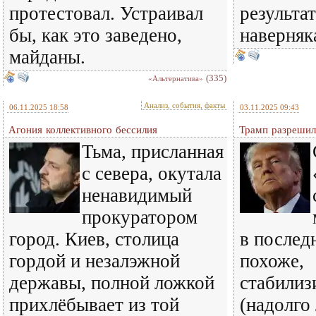
протестовал. Устраивал
результа
бы, как это заведено,
наверняк
майданы.
(335)
«Альтернатива»
Анализ, события, факты
06.11.2025 18:58
03.11.2025 09:43
Агония коллективного бессилия
Трамп разрешил
Тьма, присланная
с севера, окутала
ненавидимый
прокуратором
город. Киев, столица
в послед
гордой и незалэжной
похоже,
державы, полной ложкой
стабилиз
прихлёбывает из той
(надолго 