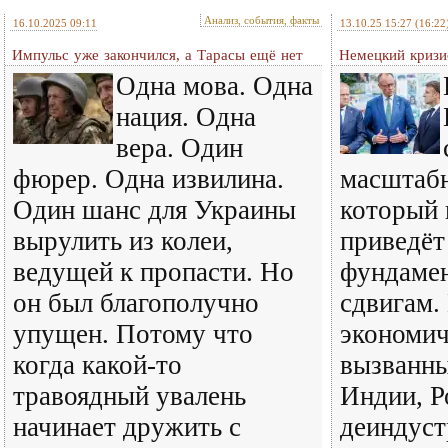
Анализ, события, факты
16.10.2025 09:11
13.10.25 15:27
(16:22
Импульс уже закончился, а Тарасы ещё нет
Немецкий кризи
Одна мова. Одна
нация. Одна
вера. Один
фюрер. Одна извилина.
масштабн
Один шанс для Украины
который 
вырулить из колеи,
приведёт
ведущей к пропасти. Но
фундаме
он был благополучно
сдвигам.
упущен. Потому что
экономич
когда какой-то
вызванны
травоядный увалень
Индии, Р
начинает дружить с
деиндуст