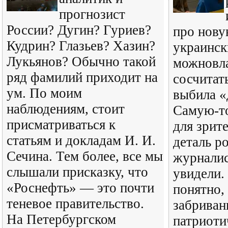
прогнозист
России? Дугин? Гуриев?
про нов
Кудрин? Глазьев? Хазин?
украинск
Лукьянов? Обычно такой
можновла
ряд фамилий приходит на
сосчитать
ум. По моим
выбила «
наблюдениям, стоит
Самую-т
присматриваться к
для зрите
статьям и докладам И. И.
деталь р
Сечина. Тем более, все мы
журналис
слышали присказку, что
увидели.
«Роснефть» — это почти
понятно, 
теневое правительство.
забриван
На Петербургском
патриоти