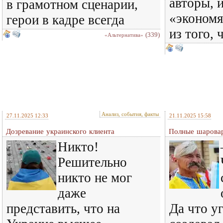
авторы, 
в грамотном сценарии,
«экономя
герои в кадре всегда
из того, 
(339)
«Альтернатива»
Анализ, события, факты
27.11.2025 12:33
21.11.2025 15:58
Дозревание украинского клиента
Полные шарова
Никто!
Решительно
никто не мог
даже
представить, что на
Да что у