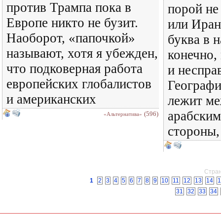
против Трампа пока в
порой не
Европе никто не бузит.
или Иран
Наоборот, «папочкой»
буква в н
называют, хотя я убежден,
конечно,
что подковерная работа
и неспра
европейских глобалистов
Географи
и американских
лежит м
арабским
(596)
«Альтернатива»
стороны,
Стран
1
2
3
4
5
6
7
8
9
10
11
12
13
14
1
31
32
33
34