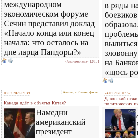
международном
в ряды н
экономическом форуме
боевико
Сечин представил доклад
образова
«Начало конца или конец
проблемы
начала: что осталось на
вылиться
дне ларца Пандоры?»
зловонну
на Банко
(283)
«Альтернатива»
«щось р
Анализ, события, факты
03.02.2026 09:39
24.01.2026 07:57
Давосский отжи
Канада идёт в объятья Китая?
политических п
Намедни
американский
президент