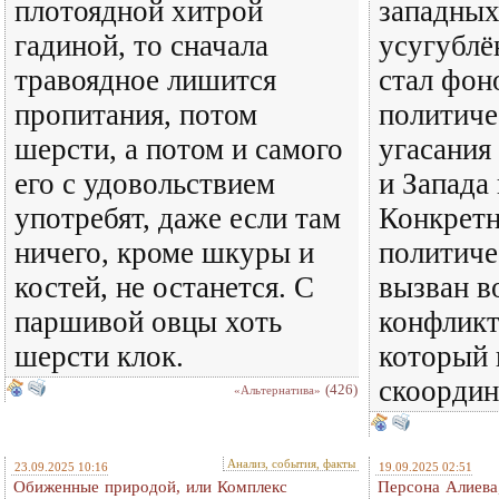
плотоядной хитрой
западных
гадиной, то сначала
усугублё
травоядное лишится
стал фон
пропитания, потом
политиче
шерсти, а потом и самого
угасани
его с удовольствием
и Запада 
употребят, даже если там
Конкретн
ничего, кроме шкуры и
политиче
костей, не останется. С
вызван 
паршивой овцы хоть
конфликт
шерсти клок.
который 
скоордин
(426)
«Альтернатива»
Анализ, события, факты
23.09.2025 10:16
19.09.2025 02:51
Обиженные природой, или Комплекс
Персона Алиева