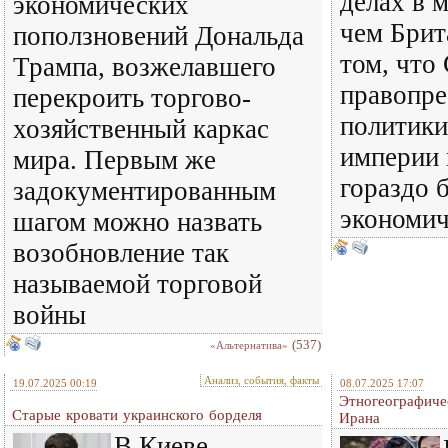
делах в 
экономических
чем Брит
поползновений Дональда
том, что
Трампа, возжелавшего
правопр
перекроить торгово-
политики
хозяйственный каркас
империи 
мира. Первым же
гораздо 
задокументированным
экономи
шагом можно назвать
возобновление так
называемой торговой
войны
(537)
«Альтернатива»
Анализ, события, факты
19.07.2025 00:19
08.07.2025 17:07
Этногеографиче
Старые кровати украинского борделя
Ирана
В Киеве