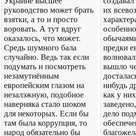
Украине высшее
создавал
руководство может брать
их всев
взятки, а то и просто
характер
воровать. А тут вдруг
особенно
оказалось, что может.
обычаями
Средь шумного бала
предки е
случайно. Ведь так если
волновал
подумать и посмотреть
вышло че
незамутнённым
досталас
европейским глазом на
нибудь д
незалэжную, подобное
как у ни
наверняка стало шоком
заведено
для некоторых. Если бы
дело под
там была коррупция, то
обеспече
народ обязательно бы
благожел