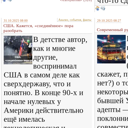
что-то сд
«Альтернатива»
Анализ, события, факты
31.10.2025 08:00
29.10.2025 08:27
США. Кажется, «соединённое» пора
Современный ру
разобрать
В детстве автор,
как и многие
другие,
воспринимал
скажет, п
США в самом деле как
нет?) о т
сверхдержаву, что и
некоторы
понятно. В конце 90-х и
бывшей 
начале нулевых у
адепты 
Америки действительно
поклонни
ещё имелась
совмести