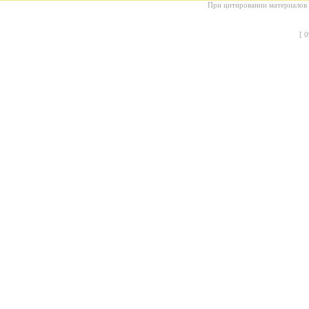
При цитировании материалов с
[
0