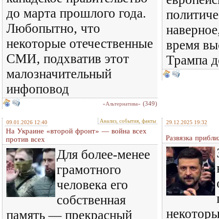
до марта прошлого года.
политиче
Любопытно, что
наверное,
некоторые отечественные
время вы
СМИ, подхватив этот
Трампа д
малозначительный
инфоповод
(349)
«Альтернатива»
Анализ, события, факты
09.01.2026 12:40
29.12.2025 19:32
На Украине «второй фронт» — война всех
Развязка прибли
против всех
Для более-менее
грамотного
человека его
собственная
некоторы
память — прекрасный