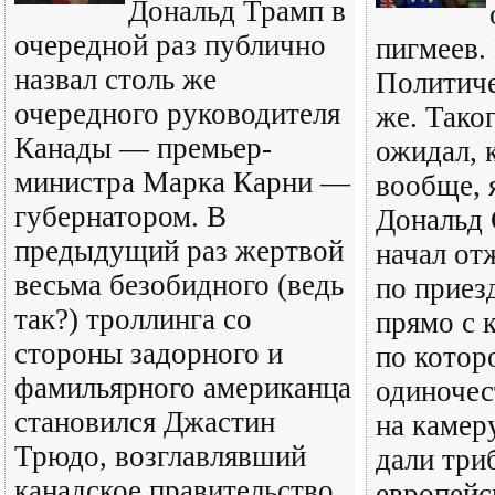
Дональд Трамп в
очередной раз публично
пигмеев.
назвал столь же
Политиче
очередного руководителя
же. Таког
Канады — премьер-
ожидал, 
министра Марка Карни —
вообще, 
губернатором. В
Дональд
предыдущий раз жертвой
начал от
весьма безобидного (ведь
по приез
так?) троллинга со
прямо с 
стороны задорного и
по котор
фамильярного американца
одиночес
становился Джастин
на камер
Трюдо, возглавлявший
дали три
канадское правительство
европейс