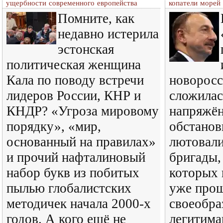
ущербности современного европейства
копатели морей
Помните, как
недавно истерила
эстонская
политическая женщина
Кала по поводу встречи
новоросс
лидеров России, КНР и
сложилас
КНДР? «Угроза мировому
напряжён
порядку», «мир,
обстановк
основанный на правилах»
лютовали
и прочий нафталиновый
бригады,
набор букв из побитых
которых 
пылью глобалистских
уже прош
методичек начала 2000-х
своеобра
годов. А кого ещё не
легитима