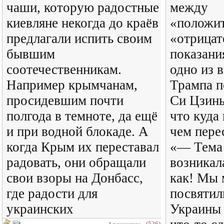
чаши, которую радостные
между
киевляне некогда до краёв
«положи
предлагали испить своим
«отрица
бывшим
показани
соотечественникам.
одно из 
Например крымчанам,
Трампа п
просидевшим почти
Си Цзинь
полгода в темноте, да ещё
что куда
и при водной блокаде. А
чем пере
когда Крым их переставал
«— Тема
радовать, они обращали
возникал
свои взоры на Донбасс,
как! Мы 
где радости для
посвяти
украинских
Украины 
(526)