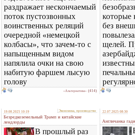
раздражает нескончаемый
безобраз
поток пустозвонных
которые 
воинственных реляций
без внеш
очередной «немецкой
повылеза
колбасы», что зачем-то с
щелей. П
напыщенным видом
азербайд
напялила очки на свою
известны
набитую фаршем лысую
печальн
голову
регулярн
(414)
«Альтернатива»
Экономика, производство
19.08.2025 10:19
22.07.2025 08:30
Безредкоземельный Трамп и китайские
Англичанка гади
лендлорды
В прошлый раз