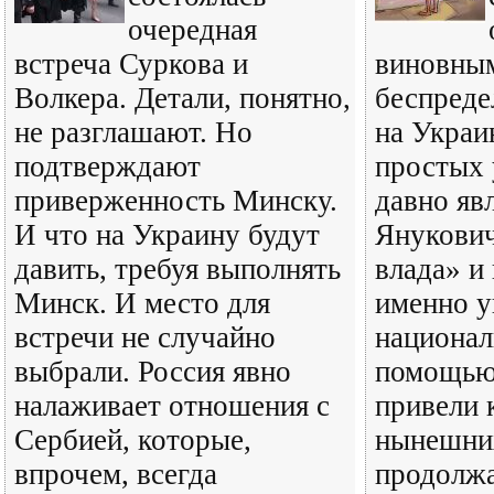
очередная
встреча Суркова и
виновным
Волкера. Детали, понятно,
беспреде
не разглашают. Но
на Украин
подтверждают
простых 
приверженность Минску.
давно яв
И что на Украину будут
Янукович
давить, требуя выполнять
влада» и 
Минск. И место для
именно у
встречи не случайно
национал
выбрали. Россия явно
помощью
налаживает отношения с
привели 
Сербией, которые,
нынешних
впрочем, всегда
продолж