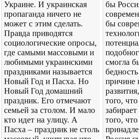
Украине. И украинская
бы Росси
пропаганда ничего не
современ
может с этим сделать.
бы совр
Правда приводятся
технолог
социологические опросы,
потенциа
где самыми массовыми и
подобног
любимыми украинскими
смогла б
праздниками называется
бедность
Новый Год и Пасха. Но
причине 
Новый Год домашний
развития
праздник. Его отмечают
того, чт
семьей за столом. И мало
забирает
кто идет на улицу. А
того, что
Пасха – праздник не столь
принадле