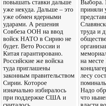
повышать ставки дальше
Выбора. 
уже некуда. Дальше – это
приняли 
уже обмен ядерными
представ
ударами. А решения
Славянск
Совбеза ООН на ввод
труда и 
войск НАТО в Сирию не
обществ
будет. Вето России и
организа
Китая гарантировано.
мемориал
Российские же войска
на месте
туда приглашены
концлаге
законным правительством
лесу сос
Сирии. Которое
поминаль
изначально избиралось
Надо обр
при поддержке США и
что ныне
считалось
власти в