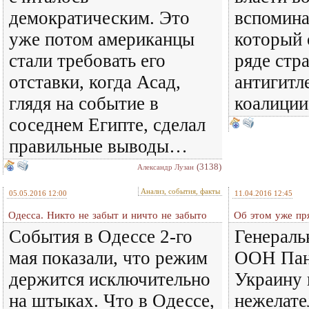
демократическим. Это
вспомина
уже потом американцы
который 
стали требовать его
ряде стр
отставки, когда Асад,
антигитл
глядя на событие в
коалиции
соседнем Египте, сделал
правильные выводы…
(3138)
Александр Лузан
Анализ, события, факты
05.05.2016 12:00
11.04.2016 12:45
Одесса. Никто не забыт и ничто не забыто
Об этом уже пр
События в Одессе 2-го
Генераль
мая показали, что режим
ООН Пан
держится исключительно
Украину 
на штыках. Что в Одессе,
нежелат