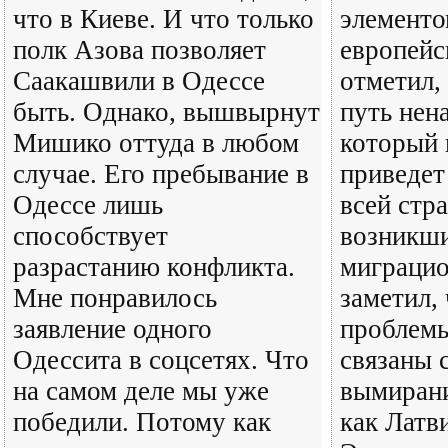
что в Киеве. И что только
элементо
полк Азова позволяет
европейс
Саакашвили в Одессе
отметил,
быть. Однако, вышвырнут
путь нен
Мишико оттуда в любом
который 
случае. Его пребывание в
приведет
Одессе лишь
всей стр
способствует
возникши
разрастанию конфликта.
миграцио
Мне понравилось
заметил,
заявление одного
проблемы
Одессита в соцсетях. Что
связаны 
на самом деле мы уже
вымирани
победили. Потому как
как Латви