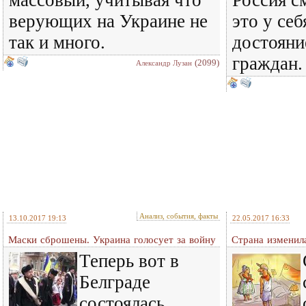
массовый, учитывая что
Россия с
верующих на Украине не
это у себ
так и много.
достояни
граждан.
(2099)
Александр Лузан
Анализ, события, факты
13.10.2017 19:13
22.05.2017 16:33
Маски сброшены. Украина голосует за войну
Страна изменила
Теперь вот в
Белграде
состоялась