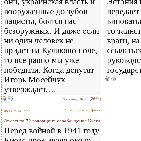
они, украинская власть и
Эстония 
вооруженные до зубов
передает
нацисты, боятся нас
виноваты
безоружных. И даже если
то таинс
ни один человек не
враги, н
придет на Куликово поле,
ссылатьс
то все равно мы уже
руководс
победили. Когда депутат
государс
Игорь Мосейчук
утверждает,…
(2664)
Александр Лузан
Анализ, события, факты
08.11.2015 15:53
Отметили 72 годовщину освобождения Киева
Перед войной в 1941 году
Киеве проживало около