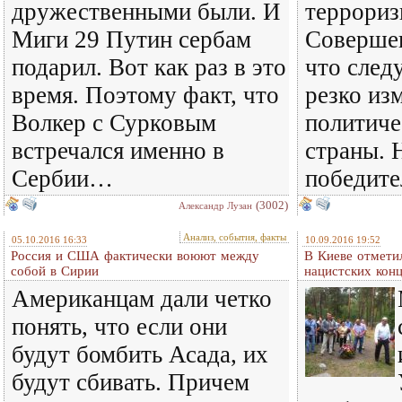
дружественными были. И
террориз
Миги 29 Путин сербам
Совершен
подарил. Вот как раз в это
что след
время. Поэтому факт, что
резко из
Волкер с Сурковым
политиче
встречался именно в
страны.
Сербии…
победите
(3002)
Александр Лузан
Анализ, события, факты
05.10.2016 16:33
10.09.2016 19:52
Россия и США фактически воюют между
В Киеве отмети
собой в Сирии
нацистских кон
Американцам дали четко
понять, что если они
будут бомбить Асада, их
будут сбивать. Причем