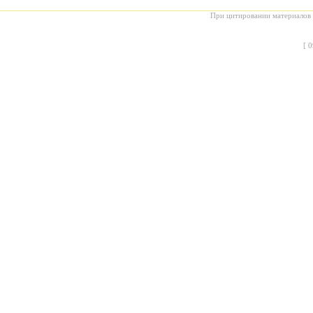
При цитировании материалов с
[
0