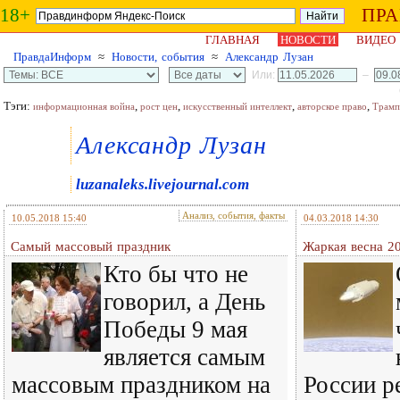
18+
ПР
ГЛАВНАЯ
НОВОСТИ
ВИДЕО
ПравдаИнформ
≈
Новости, события
≈
Александр Лузан
Или:
–
Тэги:
,
,
,
,
информационная война
рост цен
искусственный интеллект
авторское право
Трамп
Александр Лузан
luzanaleks.livejournal.com
Анализ, события, факты
10.05.2018 15:40
04.03.2018 14:30
Самый массовый праздник
Жаркая весна 2
Кто бы что не
говорил, а День
Победы 9 мая
является самым
массовым праздником на
России р