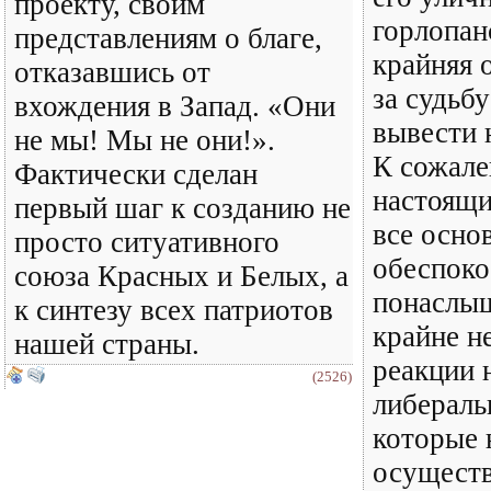
проекту, своим
горлопан
представлениям о благе,
крайняя 
отказавшись от
за судьб
вхождения в Запад. «Они
вывести 
не мы! Мы не они!».
К сожале
Фактически сделан
настоящи
первый шаг к созданию не
все осно
просто ситуативного
обеспоко
союза Красных и Белых, а
понаслыш
к синтезу всех патриотов
крайне н
нашей страны.
реакции 
(2526)
либераль
которые 
осуществ