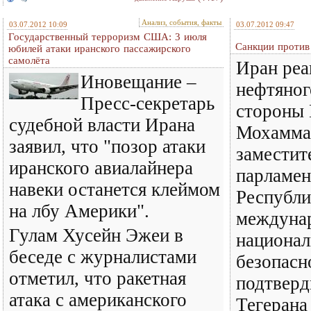
Анализ, события, факты
03.07.2012 10:09
03.07.2012 09:47
Государственный терроризм США: 3 июля
Санкции против
юбилей атаки иранского пассажирского
самолёта
Иран реа
Иновещание –
нефтяног
Пресс-секретарь
стороны 
судебной власти Ирана
Мохамма
заявил, что "позор атаки
заместит
иранского авиалайнера
парламен
навеки останется клеймом
Республи
на лбу Америки".
междуна
Гулам Хусейн Эжеи в
национал
беседе с журналистами
безопасн
отметил, что ракетная
подтверд
атака с американского
Тегерана