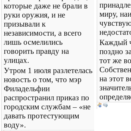
принадле
которые даже не брали в
миру, на
руки оружия, и не
чувствую
призывали к
недоста
независимости, а всего
лишь осмелились
Каждый ч
говорить правду на
поздно з
улицах.
тот же в
Собствен
Утром 1 июля разлетелась
на этот в
новость о том, что мэр
значител
Филадельфии
определяе
распространил приказ по
городским службам – «не
давать протестующим
воду».