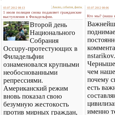
Анализ, события, факты
03.07.2012 08:13
03.07.2012 08:06
1 июля полиция снова подавляет гражданские
Кто мы? (наша 
выступления в Филадельфии.
Важнейш
Второй день
поднимае
Национального
постоянн
Собрания
коммента
Occupy-протестующих в
nstarikov
Филадельфии
Чернышев
ознаменовался крупными
чем наше
необоснованными
почему с
репрессиями.
есть важ
Американский режим
составля
вновь показал свою
цивилиза
безумную жестокость
именно т
против мирных граждан,