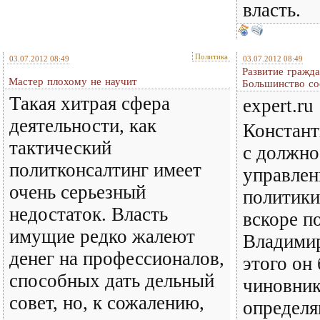
власть.
Политика
03.07.2012 08:49
03.07.2012 08:49
Развитие гражд
Мастер плохому не научит
Большинство со
Такая хитрая сфера
expert.ru
деятельности, как
Констант
тактический
с должно
политконсалтинг имеет
управлен
очень серьезный
политики
недостаток. Власть
вскоре п
имущие редко жалеют
Владимир
денег на профессионалов,
этого он
способных дать дельный
чиновник
совет, но, к сожалению,
определя