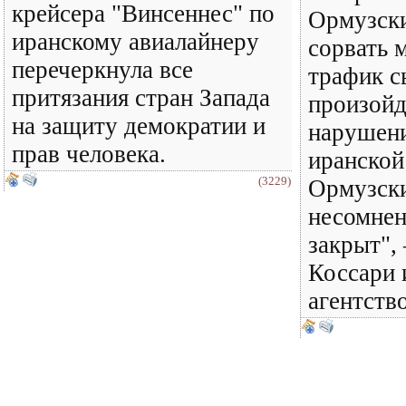
крейсера "Винсеннес" по
Ормузски
иранскому авиалайнеру
сорвать
перечеркнула все
трафик с
притязания стран Запада
произойд
на защиту демократии и
нарушен
прав человека.
иранской
(3229)
Ормузски
несомнен
закрыт",
Коссари 
агентство