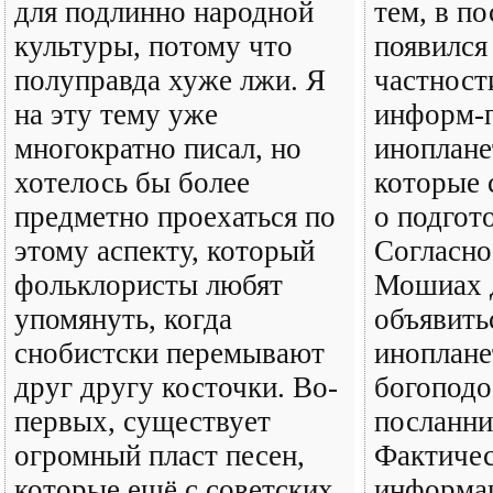
для подлинно народной
тем, в п
культуры, потому что
появился
полуправда хуже лжи. Я
частност
на эту тему уже
информ-п
многократно писал, но
иноплане
хотелось бы более
которые 
предметно проехаться по
о подгот
этому аспекту, который
Согласно
фольклористы любят
Мошиах 
упомянуть, когда
объявить
снобистски перемывают
иноплане
друг другу косточки. Во-
богоподо
первых, существует
посланни
огромный пласт песен,
Фактичес
которые ещё с советских
информа