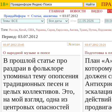
18+
ПР
ГЛАВНАЯ
НОВОСТИ
ВИДЕО
СТ
ПравдаИнформ
≈
Статьи, аналитика
≈ 03.07.2012
Или:
–
Тэги:
,
,
,
,
,
,
,
,
,
Россия
Китай
США
Украина
Сирия
Евросоюз
Англия
Трамп
Путин
Порошенко
Период: 03.07.2012
Культура
03.07.2012 23:45
03.07.2012 23:21
О народной музыке и попсе
Подготовка к п
В прошлой статье про
План «A»
раздраи в фольклоре
которому
упоминал тему опопсения
должен с
традиционных песен и
Антихрис
целых коллективов. Это,
эскалаци
на мой взгляд, одна из
действий
центровых опасностей
продвига