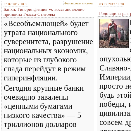
Финансовая система
03.07.2012 10:36
03.07.2012 10:28
Банки: Гиперинфляция vs восстановление
Годовщина разг
принципа Гласса-Стиголла
«Всеобъемлющей» будет
утрата национального
суверенитета, разрушение
национальных экономик,
опухолью
которые из глубокого
Славяно
спада перейдут в режим
Империи,
гиперинфляции.
просто н
Сегодня крупные банки
будь это
очевидно завалены
победы, 
«ценными бумагами
цивилиза
низкого качества» — 5
совсем д
триллионов долларов