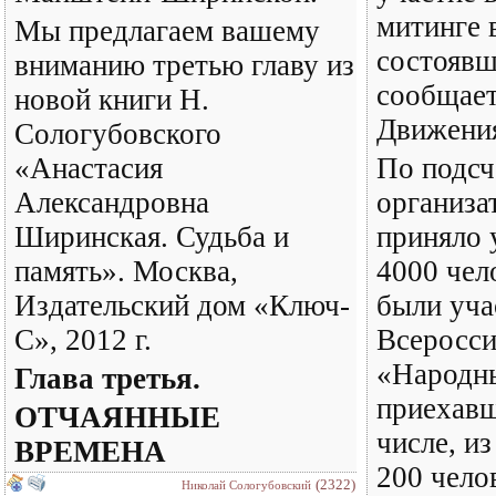
митинге 
Мы предлагаем вашему
состоявш
вниманию третью главу из
сообщает
новой книги Н.
Движени
Сологубовского
«Анастасия
По подсч
Александровна
организа
Ширинская. Судьба и
приняло 
память». Москва,
4000 чел
Издательский дом «Ключ-
были уча
С», 2012 г.
Всеросси
«Народны
Глава третья.
приехавш
ОТЧАЯННЫЕ
числе, из
ВРЕМЕНА
200 чело
(2322)
Николай Сологубовский