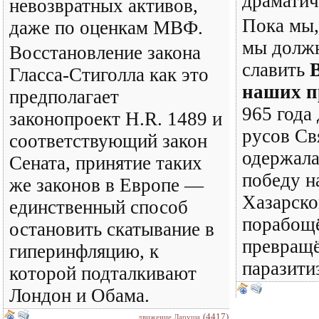
драматич
невозвратных активов,
Пока мы,
даже по оценкам МВФ.
мы долж
Восстановление закона
славить
Гласса-Стиголла как это
наших п
предполагает
965 года
законопроект H.R. 1489 и
русов Св
соответствующий закон
одержала
Сената, принятие таких
победу н
же законов в Европе —
Хазарско
единственный способ
порабощё
остановить скатывание в
превращё
гиперинфляцию, к
паразити
которой подталкивают
Лондон и Обама.
(4417)
движение Ларуша