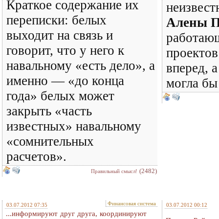
Краткое содержание их
неизвест
переписки: белых
Алены П
выходит на связь и
работающ
говорит, что у него к
проектов
навальному «есть дело», а
вперед, 
именно — «до конца
могла бы 
года» белых может
закрыть «часть
известных» навальному
«сомнительных
расчетов».
(2482)
Правильный смысл!
Финансовая система
03.07.2012 07:35
03.07.2012 00:12
...информируют друг друга, координируют