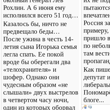
окопный генерал Лев
их не по
Рохлин. А 6 июня ему
пытаются
исполнился всего 51 год…
впечатлен
Россия за
Казалось бы, ничто не
примеру,
предвещало беды…
пришло в
После ужина в честь 14-
по небол
летия сына Игорька семья
там вест
легла спать. Ее покой
пропаган
вроде бы оберегали два
«телохранителя» и
Как пише
шофер. Однако они
депутат 
чудесным образом «не
либераль
слышали» двух выстрелов
Пономарё
в четвертом часу ночи,
блоге...
один из которых оборвал
1