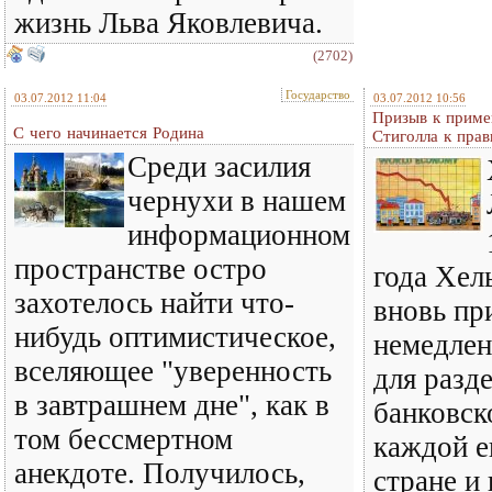
жизнь Льва Яковлевича.
(2702)
Государство
03.07.2012 11:04
03.07.2012 10:56
Призыв к приме
С чего начинается Родина
Стиголла к пра
Среди засилия
чернухи в нашем
информационном
пространстве остро
года Хел
захотелось найти что-
вновь пр
нибудь оптимистическое,
немедлен
вселяющее "уверенность
для разд
в завтрашнем дне", как в
банковск
том бессмертном
каждой е
анекдоте. Получилось,
стране и