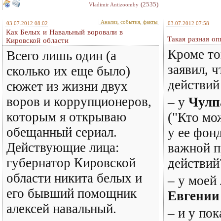
(2535)
Vladimir Antizoomby
Анализ, события, факты
03.07.2012 08:02
03.07.2012 07:58
Как Белых и Навальный воровали в
Такая разная оп
Кировской области
Кроме то
Всего лишь один (а
заявил, 
сколько их еще было)
действий
сюжет из жизни двух
воров и коррупционеров,
– у
Чулп
которым я открываю
("Кто мож
обещанный сериал.
у ее фон
Действующие лица:
важной 
губернатор Кировской
действий?
области никита белых и
– у моей
его бывший помощник
Евгении
алексей навальный.
– и у пок