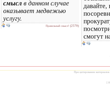
смысл
в данном случае
давайте, 
оказывает медвежью
посоревн
услугу.
прокурат
(2579)
Правильный смысл!
посмотри
смогут н
При цитировании материалов с
[
0