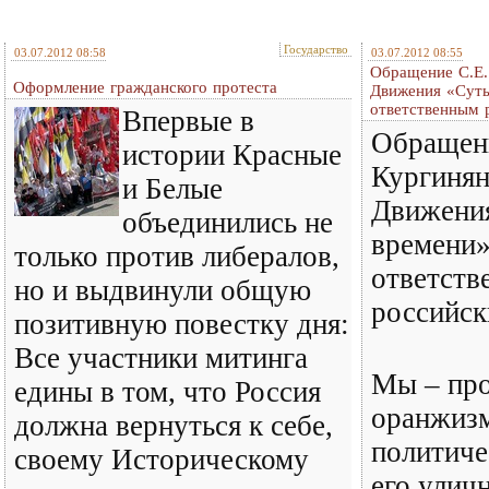
Государство
03.07.2012 08:58
03.07.2012 08:55
Обращение С.Е.
Оформление гражданского протеста
Движения «Суть
ответственным 
Впервые в
Обращен
истории Красные
Кургинян
и Белые
Движени
объединились не
времени»
только против либералов,
ответств
но и выдвинули общую
российск
позитивную повестку дня:
Все участники митинга
Мы – пр
едины в том, что Россия
оранжизм
должна вернуться к себе,
политиче
своему Историческому
его улич