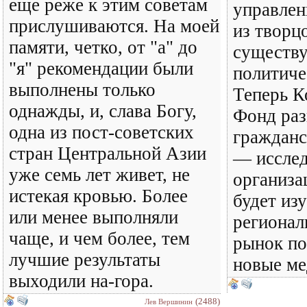
еще реже к этим советам
управлен
прислушиваются. На моей
из творц
памяти, четко, от "а" до
существ
"я" рекомендации были
политиче
выполнены только
Теперь К
однажды, и, слава Богу,
Фонд раз
одна из пост-советских
гражданс
стран Центральной Азии
— иссле
уже семь лет живет, не
организа
истекая кровью. Более
будет из
или менее выполняли
регионал
чаще, и чем более, тем
рынок по
лучшие результаты
новые ме
выходили на-гора.
(2488)
Лев Вершинин