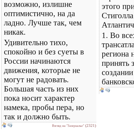
возможно, излишне
этого пр
оптимистично, на да
Стиголла
ладно. Лучше так, чем
Атлантич
никак.
1. Во вс
Удивительно тихо,
трансатл
спокойно и без суеты в
региона 
России начинаются
принять 
движения, которые не
создании
могут не радовать.
банковск
Большая часть из них
пока носит характер
намека, пробы пера, но
так и должно быть.
(2321)
Взгляд на "Зазеркалье"