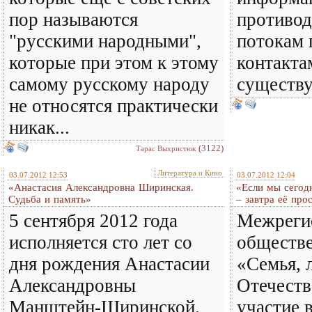
пор называются
противод
"русскими народными",
потокам 
которые при этом к этому
контакта
самому русскому народу
существу
не относятся практически
никак...
(3122)
Тарас Выхристюк
Литература и Кино
03.07.2012 12:53
03.07.2012 12:04
«Анастасия Александровна Ширинская.
«Если мы сегод
Судьба и память»
– завтра её про
5 сентября 2012 года
Межреги
исполняется сто лет со
обществ
дня рождения Анастасии
«Семья, 
Александровны
Отечеств
Манштейн-Ширинской.
участие 