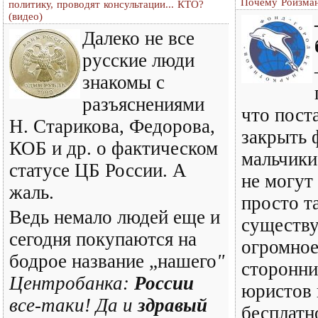
Почему Ройзман
политику, проводят консультации... КТО?
(видео)
Далеко не все
русские люди
знакомы с
разъяснениями
что пост
Н. Старикова, Федорова,
закрыть 
КОБ и др. о фактическом
мальчики
статусе ЦБ России. А
не могут 
жаль.
просто т
Ведь немало людей еще и
существу
сегодня покупаются на
огромное
бодрое название „нашего
"
сторонни
Центробанка:
России
юристов 
все-таки! Да и
здравый
бесплатн