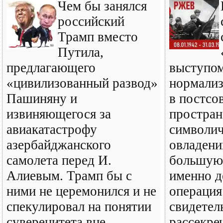
Чем бы занялся
российский
Трамп вместо
Путила,
предлагающего
выступом
«цивилизованный развод»
нормали
Пашиняну и
в постсо
извиняющегося за
простран
авиакатастрофу
символич
азербайджанского
овладени
самолета перед И.
большую 
Алиевым. Трамп бы с
именно д
ними не церемонился и не
операция
спекулировал на понятии
свидетел
суверенитета вне
рассекре