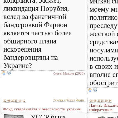
конфликта. Может,
мягкая си
ликвидация Порубия,
моему мн
вслед за фанатичной
политико
бандеровкой Фарион
преслед
является частью более
жесткой 
обширного плана
средствам
искоренения
посулами
бандеровщины на
использу
Украине?
в своих 
вполне с
(2605)
Сергей Мальцев
обострит
Анализ, события, факты
22.08.2025 11:12
06.08.2025 20:54
Память Ильхама
Фонд суверенитета и безопасности украины
избирательна
УССР была