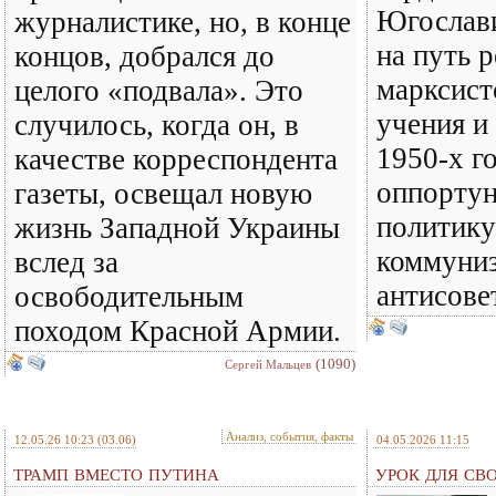
Югослави
журналистике, но, в конце
на путь 
концов, добрался до
марксист
целого «подвала». Это
учения и
случилось, когда он, в
1950-х г
качестве корреспондента
оппорту
газеты, освещал новую
политику
жизнь Западной Украины
коммуни
вслед за
антисове
освободительным
походом Красной Армии.
(1090)
Сергей Мальцев
Анализ, события, факты
12.05.26 10:23
(03.06)
04.05.2026 11:15
ТРАМП ВМЕСТО ПУТИНА
УРОК ДЛЯ СВ