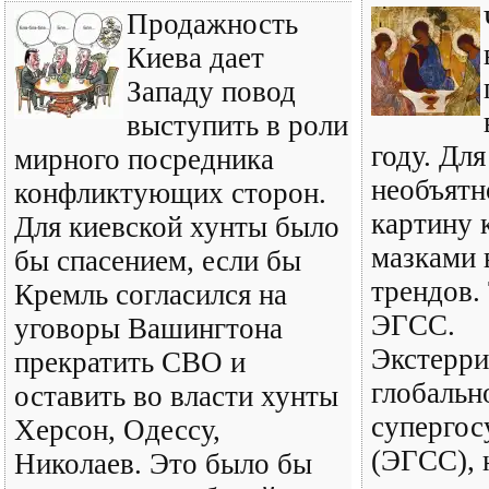
Продажность
Киева дает
Западу повод
выступить в роли
году. Для
мирного посредника
необъятн
конфликтующих сторон.
картину
Для киевской хунты было
мазками 
бы спасением, если бы
трендов.
Кремль согласился на
ЭГСС.
уговоры Вашингтона
Экстерри
прекратить СВО и
глобальн
оставить во власти хунты
супергос
Херсон, Одессу,
(ЭГСС), 
Николаев. Это было бы