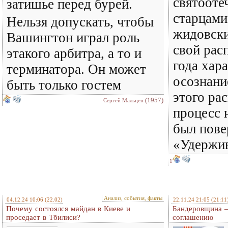
святооте
затишье перед бурей.
старцами
Нельзя допускать, чтобы
жидовск
Вашингтон играл роль
свой рас
этакого арбитра, а то и
года хар
терминатора. Он может
осознани
быть только гостем
этого ра
(1957)
Сергей Мальцев
процесс н
был пов
«Удержи
1
Анализ, события, факты
04.12.24 10:06
(22.02)
22.11.24 21:05
(21:11
Почему состоялся майдан в Киеве и
Бандеровщина –
проседает в Тбилиси?
соглашению