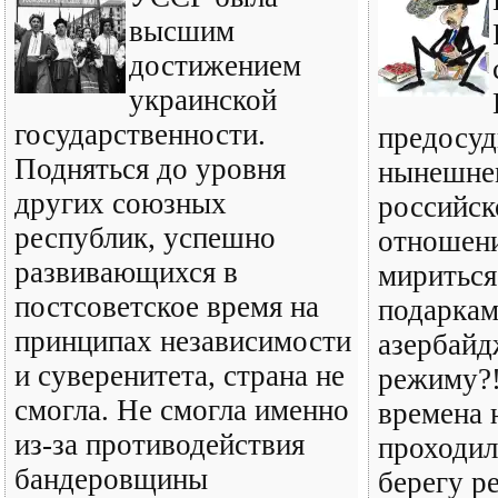
высшим
достижением
украинской
государственности.
предосуд
Подняться до уровня
нынешне
других союзных
российск
республик, успешно
отношени
развивающихся в
мириться
постсоветское время на
подарка
принципах независимости
азербайд
и суверенитета, страна не
режиму?!
смогла. Не смогла именно
времена 
из-за противодействия
проходил
бандеровщины
берегу р