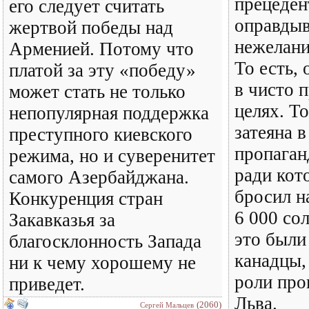
прецеден
его следует считать
оправды
жертвой победы над
нежелани
Арменией. Потому что
То есть, 
платой за эту «победу»
в чисто 
может стать не только
целях. То
непопулярная поддержка
затеяна в
преступного киевского
пропаган
режима, но и суверенитет
ради кот
самого Азербайджана.
бросил н
Конкуренция стран
6 000 со
Закавказья за
это были 
благосклонность Запада
канадцы,
ни к чему хорошему не
роли про
приведет.
Льва.
(2060)
Сергей Мальцев