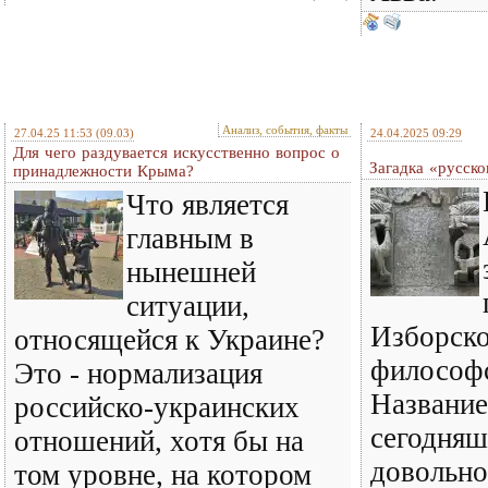
Анализ, события, факты
27.04.25 11:53
(09.03)
24.04.2025 09:29
Для чего раздувается искусственно вопрос о
Загадка «русск
принадлежности Крыма?
Что является
главным в
нынешней
ситуации,
Изборско
относящейся к Украине?
философс
Это - нормализация
Название
российско-украинских
сегодняш
отношений, хотя бы на
довольно
том уровне, на котором