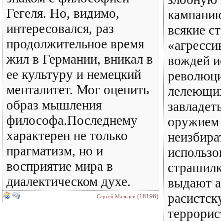
Гегеля. Но, видимо,
кампани
интересовался, раз
всякие с
продолжительное время
«агресси
жил в Германии, вникал в
вождей и
ее культуру и немецкий
революци
менталитет. Мог оценить
лелеющи
образ мышления
завладет
философа.Последнему
оружием 
характерен не только
неизбира
прагматизм, но и
использо
восприятие мира в
страшилк
диалектическом духе.
выдают 
расистск
(18196)
Сергей Мальцев
террори