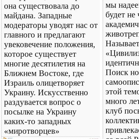
мы надее
она существовала до
будет не
майдана. Западные
академич
модераторы уводят нас от
животре
главного и предлагают
Называет
увековечение положения,
«Цивили
которое существует
идентичн
многие десятилетия на
Поиск но
Ближнем Востоке, где
самоопис
Израиль олицетворяет
этой тем
Украину. Искусственно
много ле
раздувается вопрос о
клуб пос
посылке на Украину
коллекти
каких-то западных
привлека
«миротворцев»