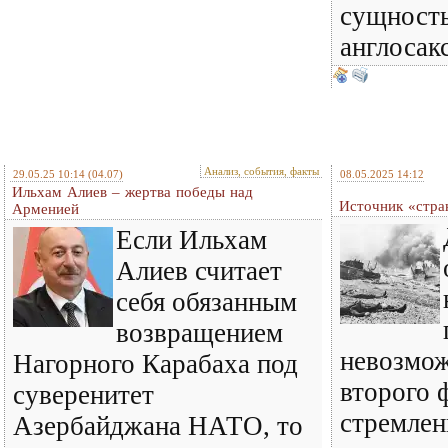
сущность
англосак
Анализ, события, факты
29.05.25 10:14
(04.07)
08.05.2025 14:12
Ильхам Алиев – жертва победы над
Источник «стра
Арменией
Если Ильхам
Алиев считает
себя обязанным
возвращением
невозмож
Нагорного Карабаха под
второго 
суверенитет
стремлен
Азербайджана НАТО, то