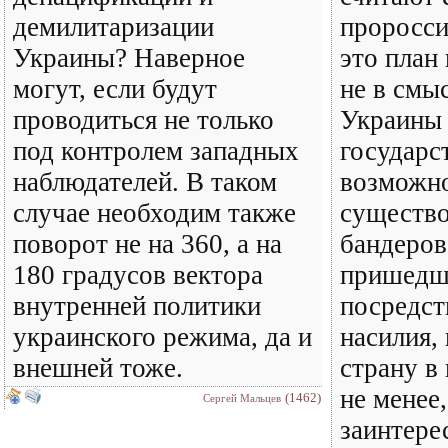
демилитаризации
проросси
Украины? Наверное
это план
могут, если будут
не в смы
проводиться не только
Украины 
под контролем западных
государст
наблюдателей. В таком
возможно
случае необходим также
существ
поворот не на 360, а на
бандеров
180 градусов вектора
пришедше
внутренней политики
посредст
украинского режима, да и
насилия,
внешней тоже.
страну в
не менее,
(1462)
Сергей Мальцев
заинтере