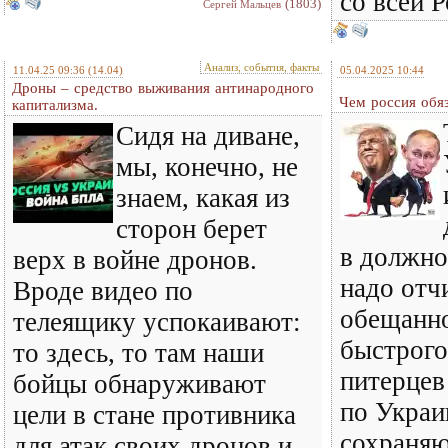
со всей 
(1803)
Сергей Мальцев
Анализ, события, факты
11.04.25 09:36
(14.04)
05.04.2025 10:44
Дроны – средство выживания антинародного
Чем россия обя
капитализма.
Сидя на диване,
мы, конечно, не
знаем, какая из
сторон берет
в должно
верх в войне дронов.
надо отч
Вроде видео по
обещанн
телеящику успокаивают:
быстрого
то здесь, то там наши
питерцев
бойцы обнаруживают
по Украи
цели в стане противника
сохраняю
для атак своих дронов и