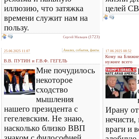
иллюзию, что затяжка
целей С
времени служит нам на
пользу.
(1723)
Сергей Мальцев
Анализ, события, факты
25.06.2025 11:07
17.06.2025 08:52
Кому на Ближне
В.В. ПУТИН и Г.В.Ф. ГЕГЕЛЬ
нужнее всего
Мне почудилось
некоторое
сходство
мышления
нашего президента с
Ирану от
гегелевским. Не знаю,
нечисти,
насколько близко ВВП
враги и 
знаком с философией
злобную 