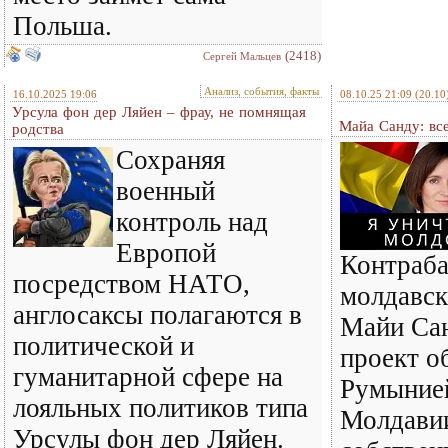
Польша.
(2418)
Сергей Мальцев
Анализ, события, факты
16.10.2025 19:06
08.10.25 21:09
(20.10
Урсула фон дер Ляйен – фрау, не помнящая
Майа Санду: вс
родства
Сохраняя
военный
контроль над
Европой
Контраб
посредством НАТО,
молдавск
англосаксы полагаются в
Майи Сан
политической и
проект о
гуманитарной сфере на
Румынией
лояльных политиков типа
Молдави
Урсулы фон дер Ляйен.