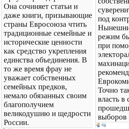
собствен
Она сочиняет статьи и
суверени
даже книги, призывающие
под конт
страны Евросоюза чтить
Нынешни
традиционные семейные и
режим бы
исторические ценности
при пом
как средство укрепления
электора
единства объединения. В
махинаци
то же время фрау не
рекомен
уважает собственных
Еврокоми
семейных предков,
Точно та
немало обязанных своим
власть в 
благополучием
прошедш
великодушию и щедрости
выборов 
России.