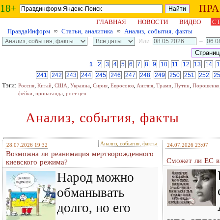
18+
ПР
ГЛАВНАЯ
НОВОСТИ
ВИДЕО
СТ
ПравдаИнформ
≈
Статьи, аналитика
≈
Анализ, события, факты
Или:
–
1
2
3
4
5
6
7
8
9
10
11
12
13
14
1
241
242
243
244
245
246
247
248
249
250
251
252
2
Тэги:
,
,
,
,
,
,
,
,
,
Россия
Китай
США
Украина
Сирия
Евросоюз
Англия
Трамп
Путин
Порошенко
,
,
фейки
пропаганда
рост цен
Анализ, события, факты
Анализ, события, факты
28.07.2026 19:32
24.07.2026 23:07
Возможна ли реанимация мертворожденного
Сможет ли ЕС в
киевского режима?
Народ можно
обманывать
долго, но его