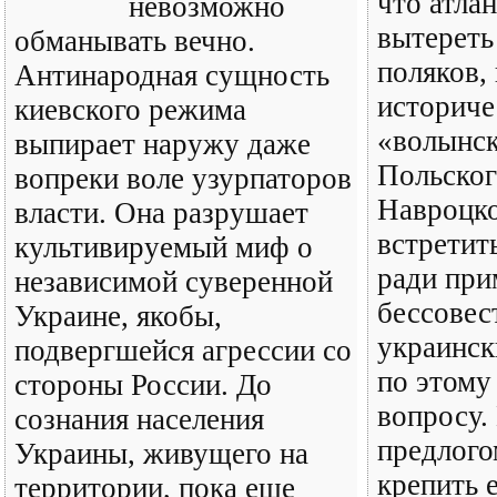
что атла
невозможно
вытереть
обманывать вечно.
поляков,
Антинародная сущность
историче
киевского режима
«волынск
выпирает наружу даже
Польског
вопреки воле узурпаторов
Навроцко
власти. Она разрушает
встретит
культивируемый миф о
ради при
независимой суверенной
бессове
Украине, якобы,
украинс
подвергшейся агрессии со
по этому
стороны России. До
вопросу.
сознания населения
предлого
Украины, живущего на
крепить 
территории, пока еще