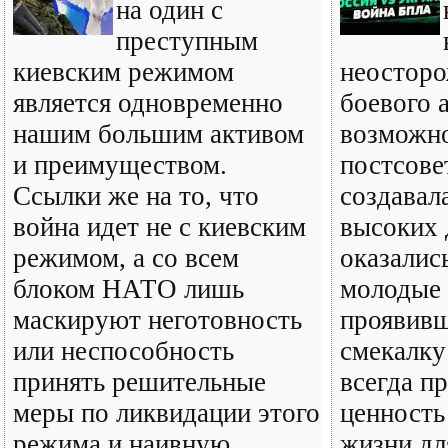
на один с
преступным
киевским режимом
неосторо
является одновременно
боевого 
нашим большим активом
возможн
и преимуществом.
постсове
Ссылки же на то, что
создавал
война идет не с киевским
высоких
режимом, а со всем
оказалис
блоком НАТО лишь
молодые
маскируют неготовность
проявив
или неспособность
смекалку 
принять решительные
всегда п
меры по ликвидации этого
ценность
режима и наивную
жизни дл