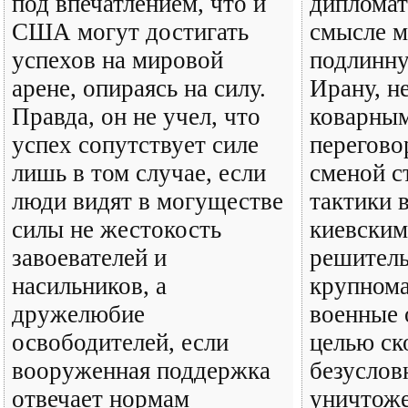
под впечатлением, что и
дипломат
США могут достигать
смысле м
успехов на мировой
подлинн
арене, опираясь на силу.
Ирану, н
Правда, он не учел, что
коварны
успех сопутствует силе
перегово
лишь в том случае, если
сменой с
люди видят в могуществе
тактики в
силы не жестокость
киевским
завоевателей и
решител
насильников, а
крупном
дружелюбие
военные 
освободителей, если
целью ск
вооруженная поддержка
безуслов
отвечает нормам
уничтож