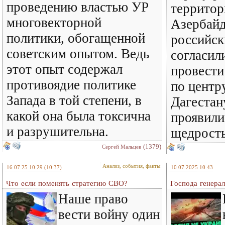
проведению властью УР
территор
многовекторной
Азербайд
политики, обогащенной
российск
советским опытом. Ведь
согласил
этот опыт содержал
провести
противоядие политике
по центр
Запада в той степени, в
Дагестан
какой она была токсична
проявили
и разрушительна.
щедрост
(1379)
Сергей Мальцев
Анализ, события, факты
16.07.25 10:29
(10:37)
10.07.2025 10:43
Что если поменять стратегию СВО?
Господа генерал
Наше право
вести войну один