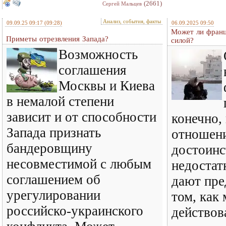
(2661)
Сергей Мальцев
Анализ, события, факты
09.09.25 09:17
(09:28)
06.09.2025 09:50
Может ли франц
Приметы отрезвления Запада?
силой?
Возможность
соглашения
Москвы и Киева
в немалой степени
зависит и от способности
конечно,
Запада признать
отношени
бандеровщину
достоинс
несовместимой с любым
недостат
соглашением об
дают пре
урегулировании
том, как
российско-украинского
действов