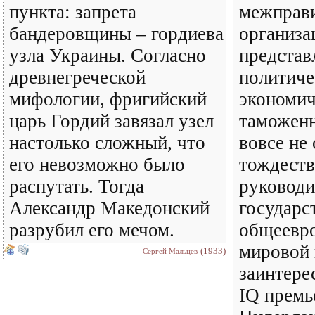
пункта: запрета
межправи
бандеровщины – гордиева
организа
узла Украины. Согласно
предста
древнегреческой
политиче
мифологии, фригийский
экономич
царь Гордий завязал узел
таможенн
настолько сложный, что
вовсе не 
его невозможно было
тождеств
распутать. Тогда
руководи
Александр Македонский
государс
разрубил его мечом.
общеевро
мировой 
(1933)
Сергей Мальцев
заинтере
IQ премь