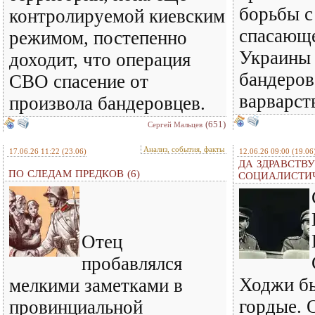
борьбы с
контролируемой киевским
спасающе
режимом, постепенно
Украины 
доходит, что операция
бандеров
СВО спасение от
варварст
произвола бандеровцев.
(651)
Сергей Мальцев
Анализ, события, факты
17.06.26 11:22
(23.06)
12.06.26 09:00
(19.06
ДА ЗДРАВСТВУ
ПО СЛЕДАМ ПРЕДКОВ (6)
СОЦИАЛИСТИ
Отец
пробавлялся
Ходжи бы
мелкими заметками в
гордые. 
провинциальной