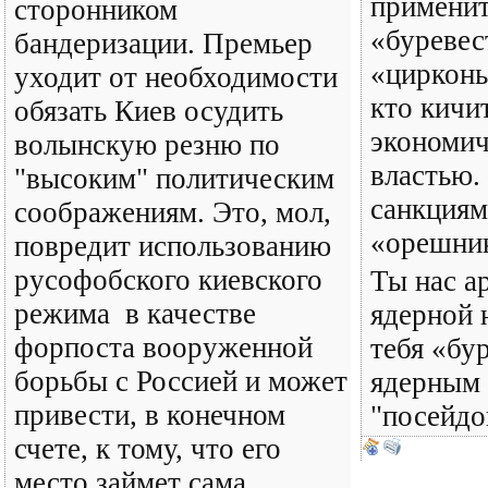
применит
сторонником
«буревес
бандеризации. Премьер
«цирконы
уходит от необходимости
кто кичи
обязать Киев осудить
экономич
волынскую резню по
властью.
"высоким" политическим
санкциям
соображениям. Это, мол,
«орешни
повредит использованию
русофобского киевского
Ты нас а
режима в качестве
ядерной 
форпоста вооруженной
тебя «бу
борьбы с Россией и может
ядерным 
привести, в конечном
"посейдо
счете, к тому, что его
место займет сама