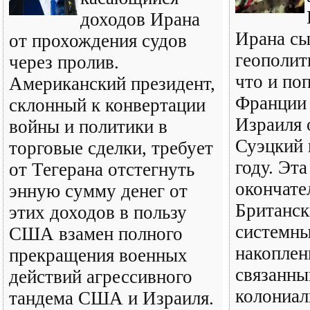
доходов Ирана
Ирана сы
от прохождения судов
геополит
через пролив.
что и по
Американский президент,
Франции 
склонный к конвертации
Израиля 
войны и политики в
Суэцкий 
торговые сделки, требует
году. Эт
от Тегерана отстегнуть
окончате
энную сумму денег от
Британск
этих доходов в пользу
системны
США взамен полного
накоплен
прекращения военных
связанны
действий агрессивного
колониа
тандема США и Израиля.