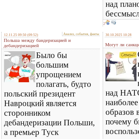
над план
бессмысл
2
Анализ, события, факты
12.11.25 09:50
(09:52)
30.10.2025 10:28
Польша между бандеризацией и
Могут ли санкц
дебандеризацией
Было бы
большим
упрощением
полагать, будто
над НАТО
польский президент
наиболее
Навроцкий является
образов 
сторонником
почему б
дебандеризации Польши,
воспольз
а премьер Туск