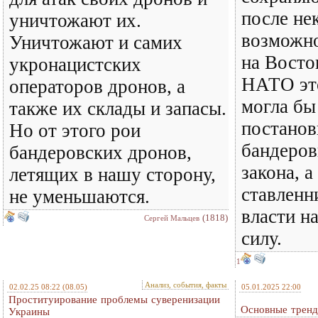
после не
уничтожают их.
возможно
Уничтожают и самих
на Восто
укронацистских
НАТО эт
операторов дронов, а
могла бы
также их склады и запасы.
постанов
Но от этого рои
бандеро
бандеровских дронов,
закона, а
летящих в нашу сторону,
ставленн
не уменьшаются.
власти н
(1818)
Сергей Мальцев
силу.
1
Анализ, события, факты
02.02.25 08:22
(08.05)
05.01.2025 22:00
Проституирование проблемы суверенизации
Основные тренд
Украины