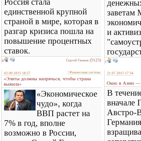
Россия стала
денежных
единственной крупной
заветам 
страной в мире, которая в
экономич
разгар кризиса пошла на
и активи
повышение процентных
"самоуст
ставок.
государс
(5123)
Сергей Глазьев
8
1
Финансовая система
02.09.2015 18:57
21.07.2015 17:34
«Элиты должны напрячься, чтобы страна
Окно в Азию — 
выжила»
В течени
«Экономическое
вначале 
чудо», когда
Австро-В
ВВП растет на
Германия
7% в год, вполне
взращива
возможно в России,