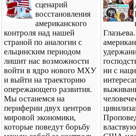
сценарий
восстановления
американского
контроля над нашей
Глазьева
страной по аналогии с
американ
ельцинским периодом
удержани
лишит нас возможности
господст
войти в ядро нового МХУ
ни с нац
и выйти на траекторию
интереса
опережающего развития.
выживан
Мы останемся на
человече
периферии двух центров
цивилиза
мировой экономики,
Пропове
которые поведут борьбу
властвую