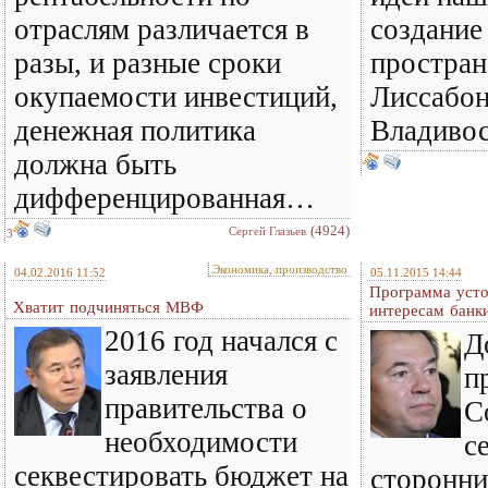
отраслям различается в
создание
разы, и разные сроки
простран
окупаемости инвестиций,
Лиссабон
денежная политика
Владивос
должна быть
дифференцированная…
(4924)
Сергей Глазьев
3
Экономика, производство
04.02.2016 11:52
05.11.2015 14:44
Программа усто
Хватит подчиняться МВФ
интересам банк
2016 год начался с
Д
заявления
п
правительства о
С
необходимости
с
секвестировать бюджет на
сторонни