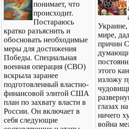
понимает, что
происходит.
Постараюсь
Украине,
кратко разъяснить и
мире, да
обосновать необходимые
причин С
меры для достижения
думающи
Победы. Специальная
постоянн
военная операция (СВО)
этого кан
вскрыла заранее
изложу 
подготовленный властно-
чудовищ
финансовой элитой США
разверну
план по захвату власти в
глазах н
России. Он включает в
ничего х
себя следующие
война м