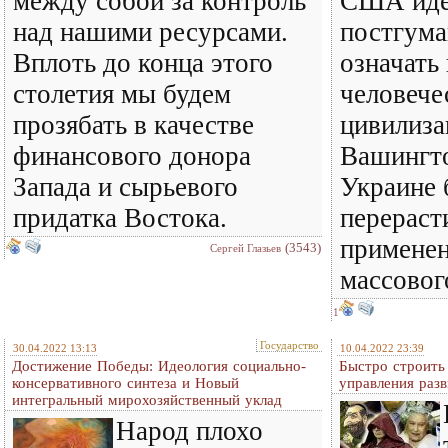
между собой за контроль
США иде
над нашими ресурсами.
постгума
Вплоть до конца этого
означать
столетия мы будем
человече
прозябать в качестве
цивилиза
финансового донора
Вашингто
Запада и сырьевого
Украине 
придатка Востока.
перераст
примене
(3543)
Сергей Глазьев
массовог
1
Государство
30.04.2022 13:13
10.04.2022 23:39
Достижение Победы: Идеология социально-
Быстро строить
консервативного синтеза и Новый
управления раз
интегральный мирохозяйственный уклад
Народ плохо