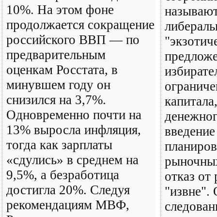
10%. На этом фоне
называют
продолжается сокращение
либераль
российского ВВП — по
"экзотич
предварительным
предложе
оценкам Росстата, в
избирате
минувшем году он
ограниче
снизился на 3,7%.
капитала
Одновременно почти на
денежног
13% выросла инфляция,
введение
тогда как зарплаты
планиров
«сдулись» в среднем на
рыночных
9,5%, а безработица
отказ от
достигла 20%. Следуя
"извне".
рекомендациям МВФ,
следован