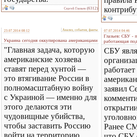
правила 
контрибу
(6312)
Сергей Глазьев
3
Анализ, события, факты
23.07.2014 08:12
07.07.2014 04:46
Глазьев: СБУ - 
Украина сегодня оккупирована американцами
работающая по
"Главная задача, которую
СБУ явля
американские хозяева
организа
ставят перед хунтой —
работает
это втягивание России в
американ
полномасштабную войну
заявил Се
с Украиной — именно для
комменти
этого делаются эти
открытии
чудовищные убийства,
уголовно
чтобы заставить Россию
Ранее С
войти на территорию
что СБУ 