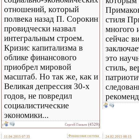
которым 
отношений, который
Примаков
полвека назад П. Сорокин
стиля Пр
провидчески назвал
многого 
интегральным строем.
сейчас в
Кризис капитализма в
заключае
облике финансового
это науч
приобрел мировой
стиль, ве
масштаб. Но так же, как и
патриоти
Великая депрессия 30-х
следован
годов, не повредил
рекоменд
социалистические
экономики...
(4529)
Сергей Глазьев
1
Финансовая система
11.04.2015 07:35
24.02.2015 08:15