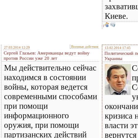
захватив
Киеве.
1
Военные действия
27.03.2014 12:29
13.02.2014 17:45
Сергей Глазьев: Американцы ведут войну
Политический п
против России уже 20 лет
Украины
Мы действительно сейчас
С
находимся в состоянии
п
войны, которая ведется
С
современными способами
у
при помощи
окончани
информационного
кризиса 
оружия, при помощи
власти э
партизанских действий
вернутся