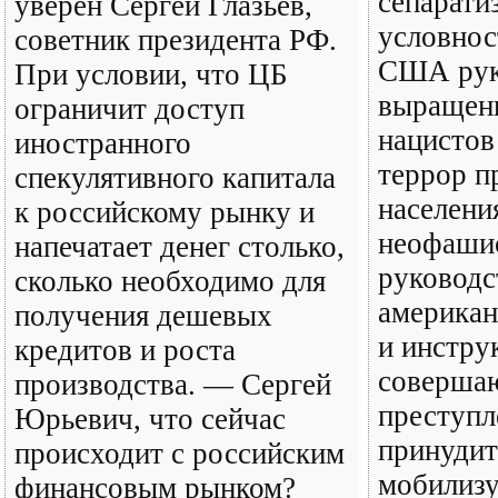
сепарати
уверен Сергей Глазьев,
условнос
советник президента РФ.
США ру
При условии, что ЦБ
выращен
ограничит доступ
нацистов
иностранного
террор п
спекулятивного капитала
населени
к российскому рынку и
неофаши
напечатает денег столько,
руководс
сколько необходимо для
американ
получения дешевых
и инстру
кредитов и роста
соверша
производства. — Сергей
преступл
Юрьевич, что сейчас
принудит
происходит с российским
мобилиз
финансовым рынком?