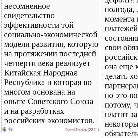
несомненное
полгода,
свидетельство
момента 
эффективности той
платежей 
социально-экономической
состояни
модели развития, которую
свои обя
на протяжении последней
российск
четверти века реализует
она еще 
Китайская Народная
делать х
Республика и которая во
партнера
многом основана на
но это в
опыте Советского Союза
потому, 
и на разработках
платит за
российских экономистов.
некотор
(2849)
Сергей Глазьев
обязател