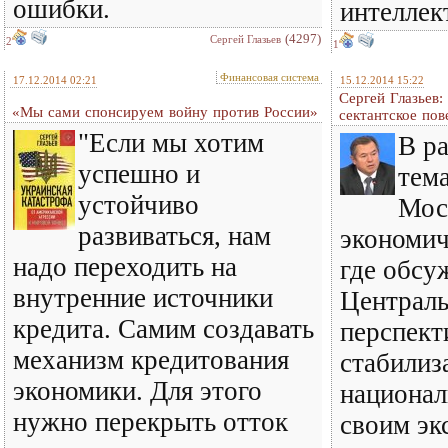
ошибки.
интеллек
(4297)
Сергей Глазьев
2
1
Финансовая система
17.12.2014 02:21
15.12.2014 15:22
Сергей Глазьев
«Мы сами спонсируем войну против России»
сектантское пов
"Если мы хотим
В р
успешно и
тем
устойчиво
Мос
развиваться, нам
экономич
надо переходить на
где обсу
внутренние источники
Централь
кредита. Самим создавать
перспект
механизм кредитования
стабилиз
экономики. Для этого
национал
нужно перекрыть отток
своим эк