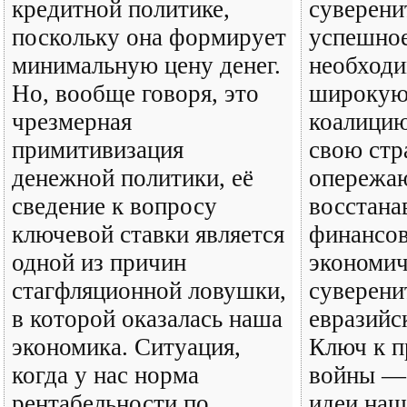
кредитной политике,
суверени
поскольку она формирует
успешное
минимальную цену денег.
необходи
Но, вообще говоря, это
широкую
чрезмерная
коалицию
примитивизация
свою стр
денежной политики, её
опережаю
сведение к вопросу
восстана
ключевой ставки является
финансов
одной из причин
экономи
стагфляционной ловушки,
суверени
в которой оказалась наша
евразийс
экономика. Ситуация,
Ключ к 
когда у нас норма
войны — 
рентабельности по
идеи наш