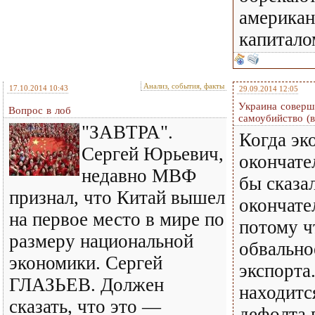
американ
капитало
Анализ, события, факты
17.10.2014 10:43
29.09.2014 12:05
Украина соверш
Вопрос в лоб
самоубийство (в
"ЗАВТРА".
Когда эк
Сергей Юрьевич,
окончате
недавно МВФ
бы сказа
признал, что Китай вышел
окончате
на первое место в мире по
потому ч
размеру национальной
обвально
экономики. Сергей
экспорта
ГЛАЗЬЕВ. Должен
находитс
сказать, что это —
дефолта 