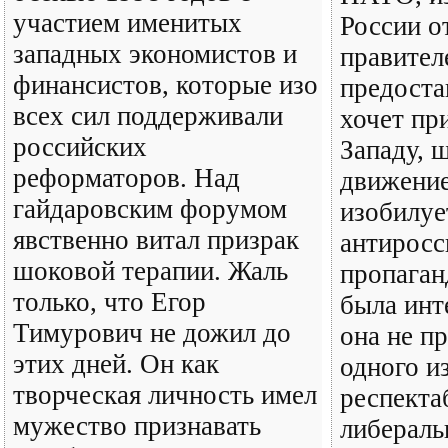
участием именитых
России о
западных экономистов и
правител
финансистов, которые изо
предоста
всех сил поддерживали
хочет пр
российских
Западу, ш
реформаторов. Над
движение
гайдаровским форумом
изобилуе
явственно витал призрак
антиросс
шоковой терапии. Жаль
пропаган
только, что Егор
была инт
Тимурович не дожил до
она не п
этих дней. Он как
одного и
творческая личность имел
респекта
мужество признавать
либерал