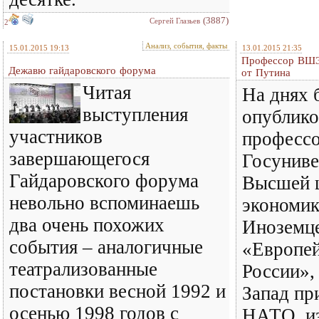
(3887)
Сергей Глазьев
2
Анализ, события, факты
15.01.2015 19:13
13.01.2015 21:35
Профессор ВШЭ 
Дежавю гайдаровского форума
от Путина
Читая
На днях 
выступления
опублико
участников
професс
завершающегося
Госуниве
Гайдаровского форума
Высшей 
невольно вспоминаешь
экономик
два очень похожих
Иноземц
события – аналогичные
«Европей
театрализованные
России»,
постановки весной 1992 и
Запад пр
осенью 1998 годов с
НАТО, из