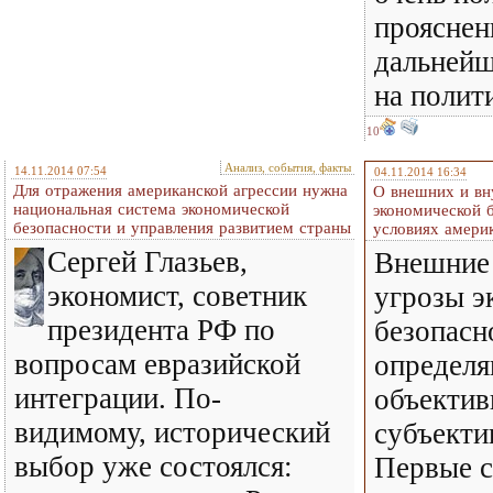
прояснен
дальнейш
на полит
10
Анализ, события, факты
14.11.2014 07:54
04.11.2014 16:34
Для отражения американской агрессии нужна
О внешних и вн
национальная система экономической
экономической 
безопасности и управления развитием страны
условиях амери
Сергей Глазьев,
Внешние 
экономист, советник
угрозы э
президента РФ по
безопасн
вопросам евразийской
определя
интеграции. По-
объектив
видимому, исторический
субъекти
выбор уже состоялся:
Первые с