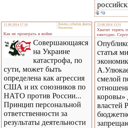
российск
Анализ, события, факты
11.09.2014 17:10
23.08.2014 13:51
Аналитика
Хватит терять п
Как не проиграть в войне
ежегодно. Серге
Совершающаяся
Опублико
на Украине
статья м
катастрофа, по
экономик
сути, может быть
А.Улюкае
определена как агрессия
смелой п
США и их союзников по
отношен
НАТО против России...
коровы»
Принцип персональной
властей 
ответственности за
бюджетно
результаты деятельности
запреща