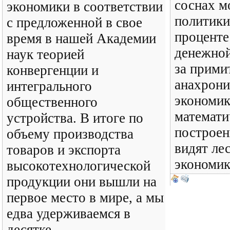
соснах м
экономики в соответствии
политики
с предложенной в свое
проценте
время в нашей Академии
денежной
наук теорией
за прими
конвергенции и
анахрон
интегрального
экономик
общественного
математ
устройства. В итоге по
построен
объему производства
видят ле
товаров и экспорта
экономик
высокотехнологической
продукции они вышли на
первое место в мире, а мы
едва удерживаемся в
десятке.