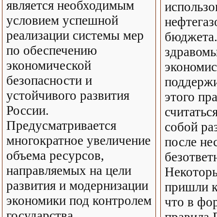
является необходимым
использо
условием успешной
нефтегаз
реализации системы мер
бюджета.
по обеспечению
здравом
экономической
экономис
безопасности и
поддержи
устойчивого развития
этого пра
России.
считатьс
Предусматривается
собой р
многократное увеличение
после не
объема ресурсов,
безответ
направляемых на цели
Некоторы
развития и модернизации
пришли к
экономики под контролем
что в фо
государства.