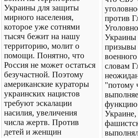
Украины для защиты
уголовно
мирного населения,
против Гл
которое уже сотнями
Уголовно
тысяч бежит на нашу
Украины
территорию, молит о
призывы 
помощи. Понятно, что
военного
Россия не может остаться
словам Г
безучастной. Поэтому
неожидан
американские кураторы
"потому 
украинских нацистов
выполняе
требуют эскалации
функцию 
насилия, увеличения
Украине, 
числа жертв. Против
фашистс
детей и женщин
выполнял