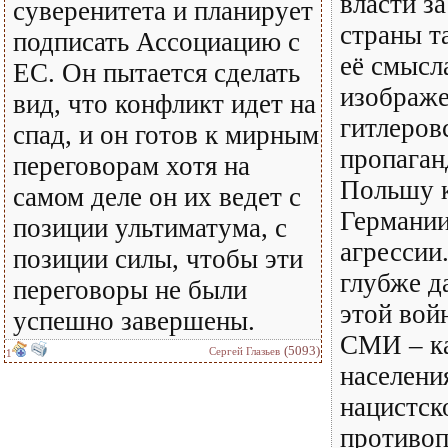
власти з
суверенитета и планирует
страны т
подписать Ассоциацию с
её смысла
ЕС. Он пытается сделать
изображ
вид, что конфликт идет на
гитлеров
спад, и он готов к мирным
пропаган
переговорам хотя на
Польшу 
самом деле он их ведет с
Германии
позиции ультиматума, с
агрессии
позиции силы, чтобы эти
глубже д
переговоры не были
этой вой
успешно завершены.
СМИ – ка
(5093)
Сергей Глазьев
1
населени
нацистск
противо