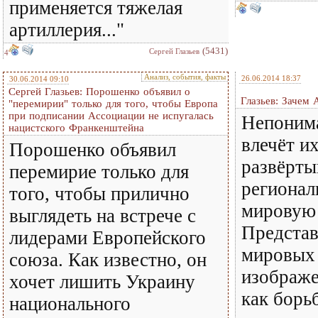
применяется тяжелая
артиллерия..."
(5431)
Сергей Глазьев
4
Анализ, события, факты
26.06.2014 18:37
30.06.2014 09:10
Сергей Глазьев: Порошенко объявил о
Глазьев: Зачем
"перемирии" только для того, чтобы Европа
при подписании Ассоциации не испугалась
Непонима
нацистского Франкенштейна
влечёт и
Порошенко объявил
развёрты
перемирие только для
регионал
того, чтобы прилично
мировую 
выглядеть на встрече с
Представ
лидерами Европейского
мировы
союза. Как известно, он
изображе
хочет лишить Украину
как борь
национального