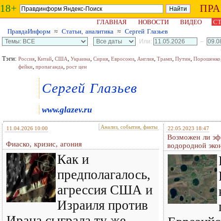
18+
ПР
ГЛАВНАЯ
НОВОСТИ
ВИДЕО
СТ
ПравдаИнформ
≈
Статьи, аналитика
≈
Сергей Глазьев
Или:
–
Тэги:
,
,
,
,
,
,
,
,
,
Россия
Китай
США
Украина
Сирия
Евросоюз
Англия
Трамп
Путин
Порошенко
,
,
фейки
пропаганда
рост цен
Сергей Глазьев
www.glazev.ru
Анализ, события, факты
11.04.2026 10:00
22.05.2023 18:47
Возможен ли эф
Фиаско, кризис, агония
водородной эко
Как и
предполагалось,
агрессия США и
Израиля против
Ирана сыграла ту же