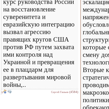
курс руководства России
эскалаци
на восстановление
междуна
суверенитета и
напряжен
евразийскую интеграцию
обусловл
вызвал агрессию
глобаль
правящих кругов США
структур
против РФ путем захвата
которые
ими контроля над
смену д
Украиной и превращения
технолог
ее в плацдарм для
Вторые к
развертывания мировой
стратеги
войны,..
проводим
макроэк
(4584)
Сергей Глазьев
9
политики
обрекают