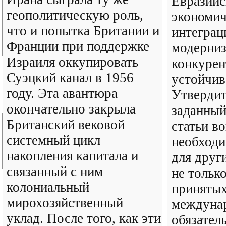
Евразийс
геополитическую роль,
экономич
что и попытка Британии и
интеграц
Франции при поддержке
модерниз
Израиля оккупировать
конкурен
Суэцкий канал в 1956
устойчив
году. Эта авантюра
Утвердит
окончательно закрыла
заданный
Британский вековой
статьи в
системный цикл
необходи
накопления капитала и
для друг
связанный с ним
не тольк
колониальный
приняты
мирохозяйственный
междуна
уклад. После того, как эти
обязател