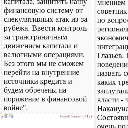
капитала, защитить нашу
мнением 
финансовую систему от
советник
спекулятивных атак из-за
по вопро
рубежа. Ввести контроль
регионал
за трансграничным
экономич
движением капитала и
интеграц
валютными операциями.
Глазьев.
Без этого мы не сможем
поведен
перейти на внутренние
назвать с
источники кредита и
каких тр
будем обречены на
заплутал
поражение в финансовой
власти - 
войне".
Наканун
Состоявш
(3412)
Сергей Глазьев
1
очень по