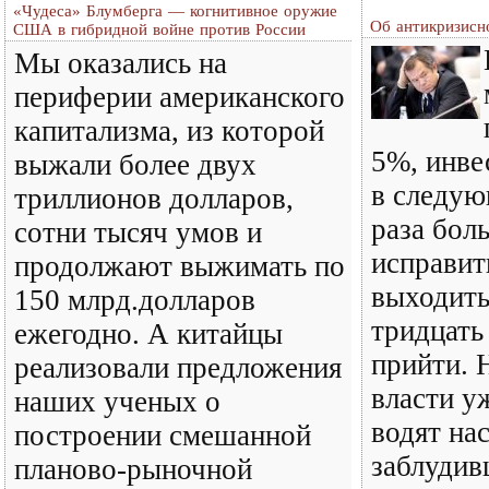
«Чудеса» Блумберга — когнитивное оружие
Об антикризисн
США в гибридной войне против России
Мы оказались на
периферии американского
капитализма, из которой
5%, инве
выжали более двух
в следую
триллионов долларов,
раза бол
сотни тысяч умов и
исправит
продолжают выжимать по
выходить
150 млрд.долларов
тридцать 
ежегодно. А китайцы
прийти.
реализовали предложения
власти у
наших ученых о
водят нас
построении смешанной
заблудив
планово-рыночной