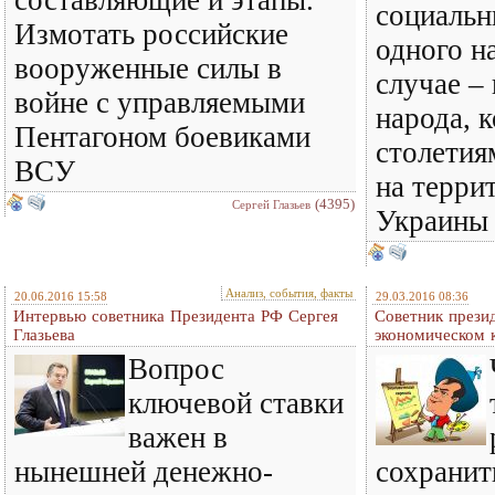
составляющие и этапы.
социаль
Измотать российские
одного н
вооруженные силы в
случае –
войне с управляемыми
народа, 
Пентагоном боевиками
столетия
ВСУ
на терри
(4395)
Сергей Глазьев
Украины
Анализ, события, факты
20.06.2016 15:58
29.03.2016 08:36
Интервью советника Президента РФ Сергея
Советник презид
Глазьева
экономическом 
Вопрос
ключевой ставки
важен в
нынешней денежно-
сохранит