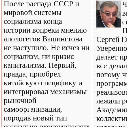
После распада СССР и
Ч
мировой системы
в
социализма конца
с
истории вопреки мнению
П
апологетов Вашингтона
Сергей Г
не наступило. Не исчез ни
Уверенно
социализм, ни кризис
делает п
капитализма. Первый,
все дела
правда, приобрел
потому ч
китайскую специфику и
программ
интегрировал механизмы
реализова
рыночной
лежали р
самоорганизации,
Академии
породив новый тип
коллекти
социально-экономических