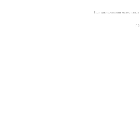
При цитировании материалов с
[
0