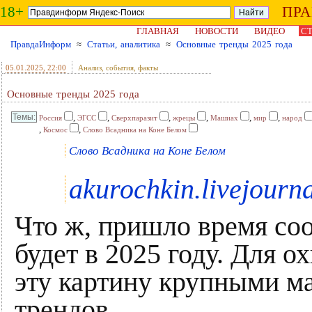
18+
ПР
ГЛАВНАЯ
НОВОСТИ
ВИДЕО
СТ
ПравдаИнформ
≈
Статьи, аналитика
≈
Основные тренды 2025 года
05.01.2025
, 22:00
Анализ, события, факты
Основные тренды 2025 года
,
,
,
,
,
,
Россия
ЭГСС
Сверхпаразит
жрецы
Машиах
мир
народ
,
,
Космос
Слово Всадника на Коне Белом
Слово Всадника на Коне Белом
akurochkin.livejourn
Что ж, пришло время соо
будет в 2025 году. Для о
эту картину крупными м
трендов.