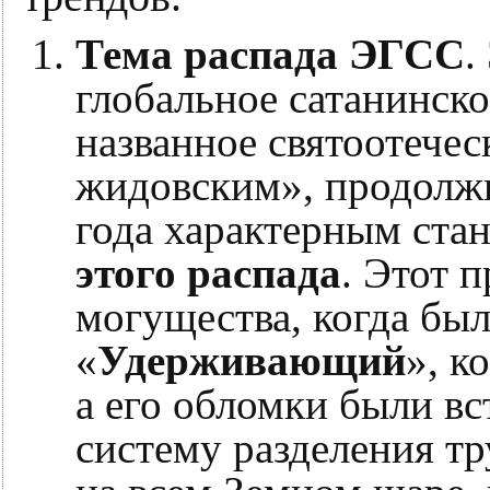
Тема распада ЭГСС
.
глобальное сатанинско
названное святоотече
жидовским», продолжи
года характерным ста
этого распада
. Этот 
могущества, когда бы
«
Удерживающий
», к
а его обломки были в
систему разделения тр