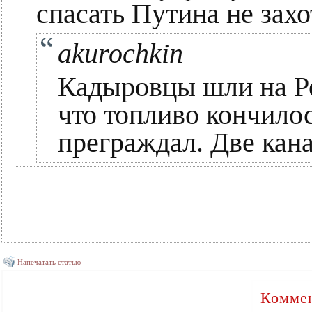
спасать Путина не захо
akurochkin
Кадыровцы шли на Ро
что топливо кончилос
преграждал. Две кана
Напечатать статью
Коммен