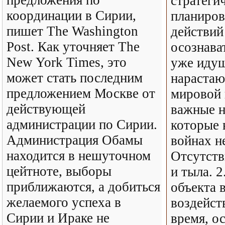
предложения по
стратеги
координации в Сирии,
планиров
пишет The Washington
действий
Post. Как уточняет The
осознава
New York Times, это
уже иду
может стать последним
нарастаю
предложением Москве от
мировой 
действующей
важные н
администрации по Сирии.
которые
Администрация Обамы
войнах н
находится в нешуточном
Отсутств
цейтноте, выборы
и тыла. 
приближаются, а добиться
объекта 
желаемого успеха в
воздейст
Сирии и Ираке не
время, о