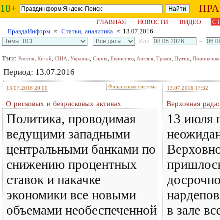
18+
ПР
ГЛАВНАЯ
НОВОСТИ
ВИДЕО
СТ
ПравдаИнформ
≈
Статьи, аналитика
≈ 13.07.2016
Или:
–
Тэги:
,
,
,
,
,
,
,
,
,
Россия
Китай
США
Украина
Сирия
Евросоюз
Англия
Трамп
Путин
Порошенко
Период: 13.07.2016
Финансовая система
13.07.2016 20:00
13.07.2016 17:32
О рисковых и безрисковых активах
Верховная рада:
Политика, проводимая
13 июля 
ведущими западными
неожидан
центральными банками по
Верховн
снижению процентных
пришлось
ставок и накачке
досрочно
экономики все новыми
нардепов
объемами необеспеченной
в зале вс