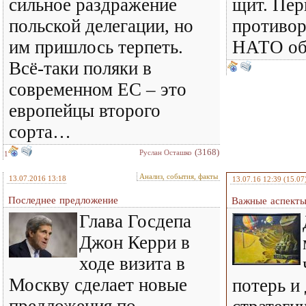
сильное раздражение
щит. Пер
польской делегации, но
противор
им пришлось терпеть.
НАТО об
Всё-таки поляки в
современном ЕС – это
европейцы второго
сорта…
(3168)
Руслан Осташко
1
Анализ, события, факты
13.07.2016 13:18
13.07.16 12:39
(15.07
Последнее предложение
Важные аспекты
Глава Госдепа
Джон Керри в
ходе визита в
Москву сделает новые
потерь и