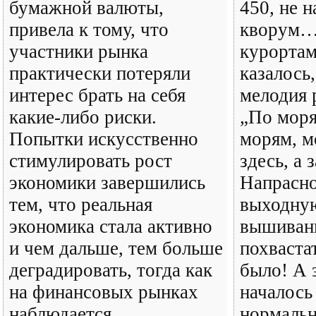
бумажной валюты,
450, не 
привела к тому, что
кворум…
участники рынка
курортам
практически потеряли
казалось,
интерес брать на себя
мелодия 
какие-либо риски.
„По моря
Попытки искусственно
морям, м
стимулировать рост
здесь, а
экономики завершились
Напрасно
тем, что реальная
выходну
экономика стала активно
вышиванк
и чем дальше, тем больше
похваста
деградировать, тогда как
было! А 
на финансовых рынках
началось 
наблюдается
нормальн