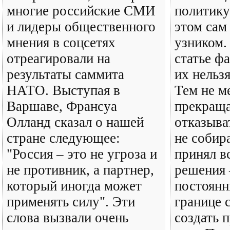
многие российские СМИ
политику
и лидеры общественного
этом сам
мнения в соцсетях
узником.
отреагировали на
статье ф
результаты саммита
их нельз
НАТО. Выступая в
Тем не м
Варшаве, Франсуа
прекраща
Олланд сказал о нашей
отказыва
стране следующее:
не собир
"Россия – это не угроза и
принял в
не противник, а партнер,
решения 
который иногда может
постоянн
применять силу". Эти
границе 
слова вызвали очень
создать 