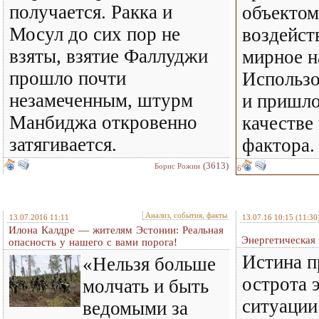
получается. Ракка и
объектом
Мосул до сих пор не
воздейст
взяты, взятие Фаллуджи
мирное н
прошло почти
Использо
незамеченным, штурм
и пришло
Манбиджа откровенно
качестве
затягивается.
фактора.
(3613)
Борис Рожин
6
Анализ, события, факты
13.07.2016 11:11
13.07.16 10:15
(11:30
Илона Калдре — жителям Эстонии: Реальная
Энергетическая
опасность у нашего с вами порога!
Истина п
«Нельзя больше
острота 
молчать и быть
ситуации
ведомыми за