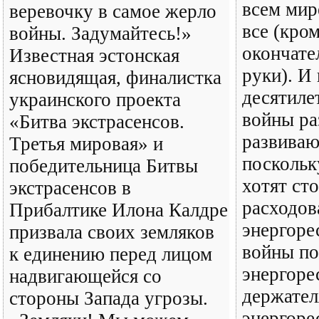
всем мир
веревочку в самое жерло
все (кром
войны. Задумайтесь!»
окончате
Известная эстонская
руки). И
ясновидящая, финалистка
десятиле
украинского проекта
войны ра
«Битва экстрасенсов.
развива
Третья мировая» и
поскольк
победительница Битвы
хотят ст
экстрасенсов в
расходов
Прибалтике Илона Калдре
энергоре
призвала своих земляков
войны по
к единению перед лицом
энергоре
надвигающейся со
держате
стороны Запада угрозы.
энергоре