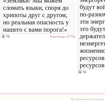
«Земляки! Мы можем
будут во
сломать языки, споря до
по-разн
хрипоты друг с другом,
эти энер
но реальная опасность у
это буду
нашего с вами порога!»
держател
(3776)
Илона Калдре
неэнерге
жизненн
ресурсов
ресурсов
При цитировании материалов с