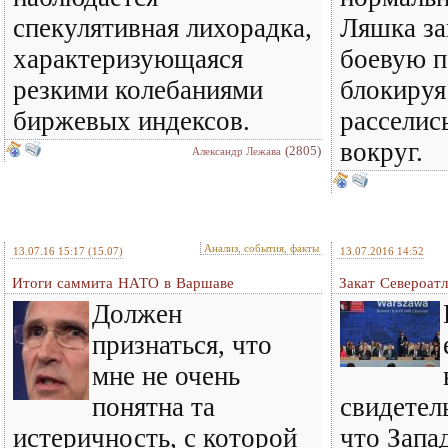
спекулятивная лихорадка,
Ляшка за
характеризующаяся
боевую п
резкими колебаниями
блокируя
биржевых индексов.
расселис
вокруг.
(2805)
Александр Лежава
Анализ, события, факты
13.07.16 15:17
(15.07)
13.07.2016 14:52
Итоги саммита НАТО в Варшаве
Закат Североатл
Должен
признаться, что
мне не очень
понятна та
свидетел
истеричность, с которой
что Запа