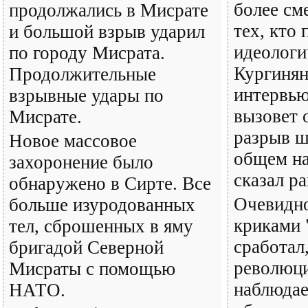
более см
продолжались в Мисрате
тех, кто 
и большой взрыв ударил
идеологи
по городу Мисрата.
Кургинян
Продолжительные
интервь
взрывные удары по
вызовет 
Мисрате.
разрыв ш
Новое массовое
общем на
захоронение было
сказал ра
обнаружено в Сирте. Все
Очевидно
больше изуродованных
криками 
тел, сброшенных в яму
сработал
бригадой Северной
революци
Мисраты с помощью
наблюдае
НАТО.