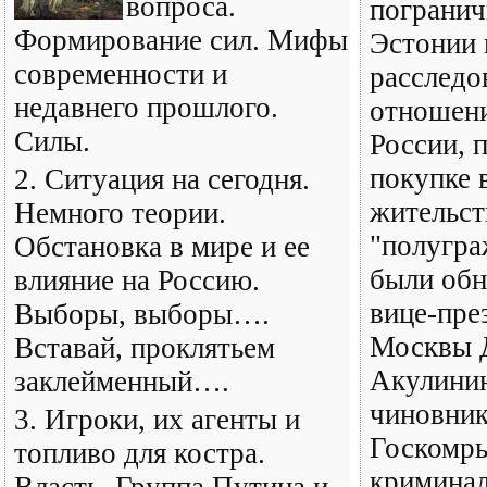
вопроса.
погранич
Формирование сил. Мифы
Эстонии 
современности и
расследо
недавнего прошлого.
отношени
Силы.
России, 
покупке 
2. Ситуация на сегодня.
жительст
Немного теории.
"полугра
Обстановка в мире и ее
были обн
влияние на Россию.
вице-пре
Выборы, выборы….
Москвы 
Вставай, проклятьем
Акулини
заклейменный….
чиновни
3. Игроки, их агенты и
Госкомры
топливо для костра.
кримина