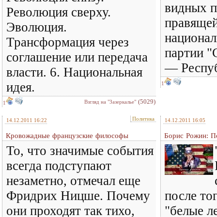
видных п
Революция сверху.
правяще
Эволюция.
национал
Трансформация через
партии "
соглашение или передача
— Респуб
власти. 6. Национальная
идея.
1
(5029)
Взгляд на "Зазеркалье"
1
Политика
14.12.2011 16:22
14.12.2011 16:05
Кровожадные французские философы
Борис Рожин: По
То, что значимые события
всегда подступают
незаметно, отмечал еще
Фридрих Ницше. Почему
после тог
они проходят так тихо,
"белые л