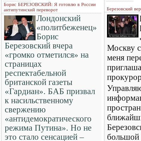
Борис БЕРЕЗОВСКИЙ: Я готовлю в России
Березовский вер
антипутинский переворот
Лондонский
«политбеженец»
Борис
Березовский вчера
Москву с
«громко отметился» на
меня пер
страницах
приглаша
респектабельной
прокурор
британской газеты
Управля
«Гардиан». БАБ призвал
информа
к насильственному
простран
свержению
ближайш
«антидемократического
Березовс
режима Путина». Но не
это стало сенсацией –
большой 