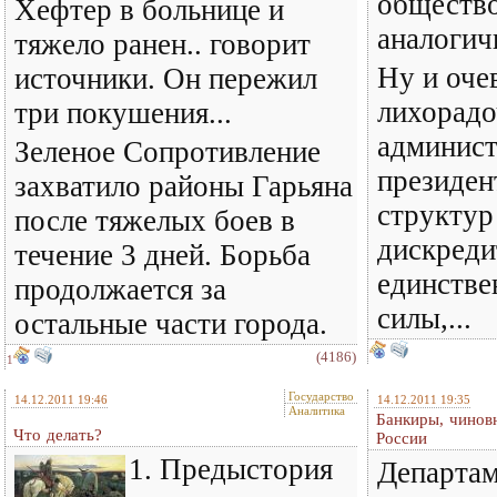
общество
Хефтер в больнице и
аналогич
тяжело ранен.. говорит
Ну и оче
источники. Он пережил
лихорадо
три покушения...
админис
Зеленое Cопротивление
президен
захватило районы Гарьяна
структур
после тяжелых боев в
дискреди
течение 3 дней. Борьба
единстве
продолжается за
силы,...
остальные части города.
(4186)
1
Государство
14.12.2011 19:46
14.12.2011 19:35
Аналитика
Банкиры, чинов
Что делать?
России
1. Предыстория
Департам