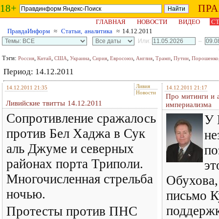
18+
ПР
ГЛАВНАЯ
НОВОСТИ
ВИДЕО
СТ
ПравдаИнформ
≈
Статьи, аналитика
≈ 14.12.2011
Или:
–
Тэги:
,
,
,
,
,
,
,
,
,
Россия
Китай
США
Украина
Сирия
Евросоюз
Англия
Трамп
Путин
Порошенко
Период: 14.12.2011
Ливия
14.12.2011 21:35
14.12.2011 21:17
Новости
Про митинги и 
Ливийские твитты 14.12.2011
империализма
Сопротивление сражалось
У 
против Бел Хаджа в Сук
не
аль Джуме и северных
по
районах порта Триполи.
эт
Многочисленная стрельба
Обухова,
ночью.
письмо К
поддержк
Протесты против ПНС