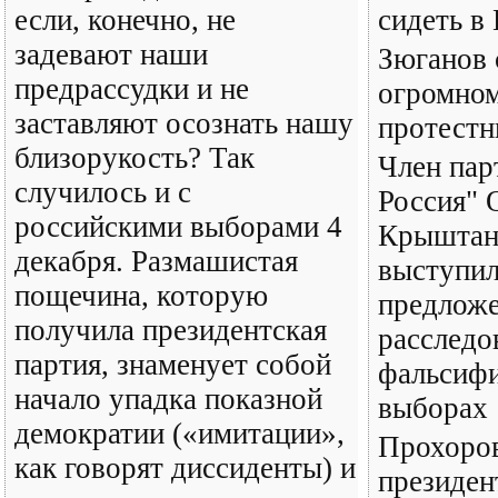
если, конечно, не
сидеть в
задевают наши
Зюганов 
предрассудки и не
огромно
заставляют осознать нашу
протестн
близорукость? Так
Член пар
случилось и с
Россия" 
российскими выборами 4
Крыштан
декабря. Размашистая
выступил
пощечина, которую
предлож
получила президентская
расследо
партия, знаменует собой
фальсифи
начало упадка показной
выборах
демократии («имитации»,
Прохоров
как говорят диссиденты) и
президен