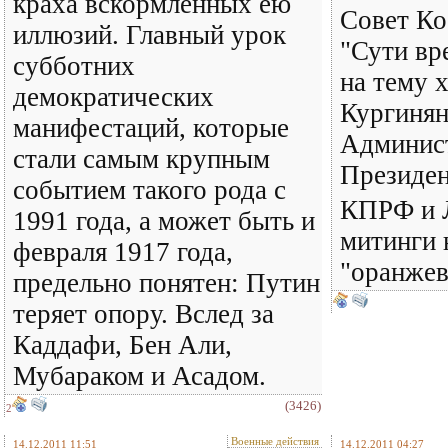
краха вскормленных ею
Совет Ко
иллюзий. Главный урок
"Сути вр
субботних
на тему 
демократических
Кургинян
манифестаций, которые
Админис
стали самым крупным
Президен
событием такого рода с
КПРФ и 
1991 года, а может быть и
митинги 
февраля 1917 года,
"оранжев
предельно понятен: Путин
теряет опору. Вслед за
Каддафи, Бен Али,
Мубараком и Асадом.
(3426)
2
Военные действия
14.12.2011 11:51
14.12.2011 04:27