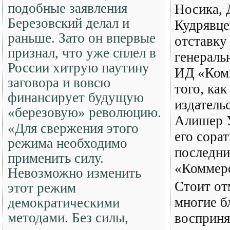
подобные заявления
Носика, 
Березовский делал и
Кудрявце
раньше. Зато он впервые
отставку
признал, что уже сплел в
генераль
России хитрую паутину
ИД «Ком
заговора и вовсю
того, как
финансирует будущую
издатель
«березовую» революцию.
Алишер 
«Для свержения этого
его сорат
режима необходимо
последни
применить силу.
«Коммерс
Невозможно изменить
Стоит от
этот режим
многие б
демократическими
методами. Без силы,
восприня