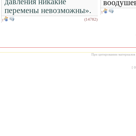
давления никакие
воодуше
перемены невозможны».
1
(14782)
1
При цитировании материалов с
[
0