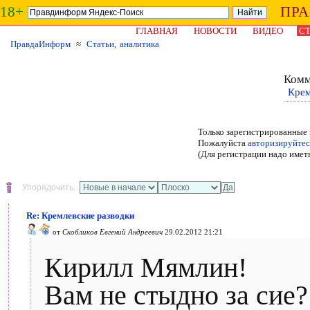
18+
ПР
ГЛАВНАЯ
НОВОСТИ
ВИДЕО
СТ
ПравдаИнформ
≈
Статьи, аналитика
Комм
Крем
Только зарегистрированные 
Пожалуйста
авторизируйтес
(Для регистрации надо имет
Упорядочить:
Re: Кремлевские разводки
от
Скобликов Евгений Андреевич
29.02.2012 21:21
Кирилл Мямлин!
Вам не стыдно за сие?